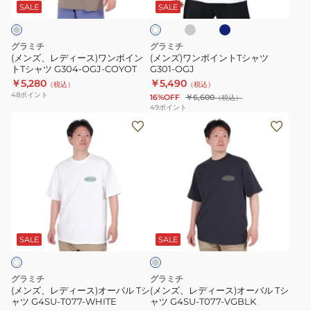
ク
ー
ス)
ン
ツ
SALE
SALE
イ
グ
グ
ト
ワ
ト
G4SU-
レ
レ
ン
T
T096
ー
ー
グラミチ
グラミチ
ポ
シ
(メンズ、レディース)ワンポイン
(メンズ)ワンポイントTシャツ
トTシャツ G304-OGJ-COYOT
G301-OGJ
イ
ャ
￥5,280
￥5,490
（税込）
（税込）
ン
ツ
48
ポイント
16%OFF
￥6,600
（税込）
ト
G301-
49
ポイント
(メ
(メ
T
OGJ
ン
ン
シ
ズ、
ズ、
ャ
レ
レ
ツ
デ
デ
G304-
ィ
ィ
OGJ-
チ
ー
ー
COYOT
ャ
ス)
ス)
コ
SALE
SALE
ー
オ
オ
ル
ー
ー
グ
グラミチ
グラミチ
レ
バ
バ
(メンズ、レディース)オーバル Tシ
(メンズ、レディース)オーバル Tシ
ー
ャツ G4SU-T077-WHITE
ャツ G4SU-T077-VGBLK
ル
ル