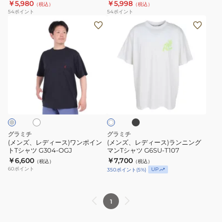
￥5,980
￥5,998
（税込）
（税込）
T
T
54
ポイント
54
ポイント
シ
シ
(メ
(メ
ャ
ャ
ン
ン
ツ
ツ
ズ、
ズ、
G4SU-
G4SU-
レ
レ
T077-
T077-
デ
デ
WHITE
VGBLK
ィ
ィ
ブ
ホ
ホ
ー
ー
ラ
ワ
ッ
ス)
ス)
イ
ク
ト
ワ
ラ
ン
ン
グラミチ
グラミチ
ポ
ニ
(メンズ、レディース)ワンポイン
(メンズ、レディース)ランニング
トTシャツ G304-OGJ
マンTシャツ G6SU-T107
イ
ン
￥6,600
￥7,700
（税込）
（税込）
ン
グ
60
ポイント
UP
350
ポイント
(
5
%)
ト
マ
T
ン
シ
T
1
ャ
シ