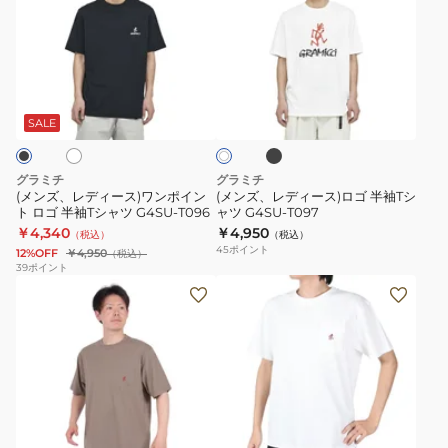
ズ、
ズ、
レ
レ
デ
デ
ィ
ィ
ブ
ホ
ホ
ー
ー
ラ
ワ
ッ
ス)
ス)
SALE
イ
ク
ト
ワ
ロ
ン
ゴ
グラミチ
グラミチ
ポ
半
(メンズ、レディース)ワンポイン
(メンズ、レディース)ロゴ 半袖Tシ
ト ロゴ 半袖Tシャツ G4SU-T096
ャツ G4SU-T097
イ
袖
￥4,340
￥4,950
（税込）
（税込）
ン
T
45
ポイント
12%OFF
￥4,950
（税込）
ト
シ
39
ポイント
(メ
(メ
ロ
ャ
ン
ン
ゴ
ツ
ズ、
ズ)
半
G4SU-
レ
ワ
袖
T097
デ
ン
T
ィ
ポ
シ
ダ
ブ
ホ
ー
イ
ャ
ー
ル
ワ