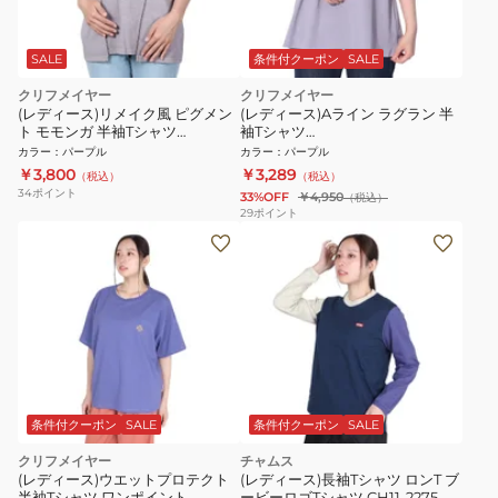
SALE
条件付クーポン
SALE
クリフメイヤー
クリフメイヤー
(レディース)リメイク風 ピグメン
(レディース)Aライン ラグラン 半
ト モモンガ 半袖Tシャツ
袖Tシャツ
2347203L-89 PURPLE
W2447877X89:PURPLE
カラー
：
パープル
カラー
：
パープル
￥3,800
￥3,289
（税込）
（税込）
34
ポイント
33%OFF
￥4,950
（税込）
29
ポイント
条件付クーポン
SALE
条件付クーポン
SALE
クリフメイヤー
チャムス
(レディース)ウエットプロテクト
(レディース)長袖Tシャツ ロンT ブ
半袖Tシャツ ワンポイント
ービーロゴTシャツ CH11-2275-