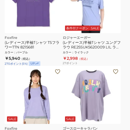
条件付クーポン
SALE
Foxfire
ロジャーエーガー
(レディース)半袖Tシャツ TSフラ
(レディース)半袖Tシャツ ユングフ
ワーTTN 8215681
ラウ RE25SUK5620009 LIL ライ
ラック
カラー
：
パープル
カラー
：
ライラック
￥5,940
￥2,998
（税込）
（税込）
27
ポイント
UP
270
ポイント
(
5
%)
SALE
SALE
Foxfire
ゴースローキャラバン