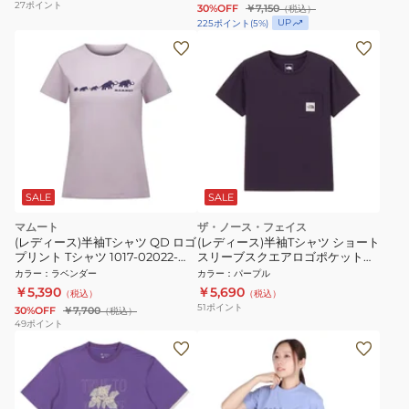
27
ポイント
30%OFF
￥7,150
（税込）
UP
225
ポイント
(
5
%)
SALE
SALE
マムート
ザ・ノース・フェイス
(レディース)半袖Tシャツ QD ロゴ
(レディース)半袖Tシャツ ショート
プリント Tシャツ 1017-02022-
スリーブスクエアロゴポケットテ
6448
ィー NTW82541 ED
カラー
：
ラベンダー
カラー
：
パープル
￥5,390
￥5,690
（税込）
（税込）
51
ポイント
30%OFF
￥7,700
（税込）
49
ポイント