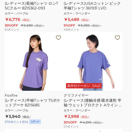
(レディース)長袖Tシャツ ロンT
(レディース)USAコットン ビック
SCクルー 8215362-093
半袖Tシャツ 361931 LVD
カラー
：
パープル
カラー
：
ラベンダー
￥6,776
￥5,489
（税込）
（税込）
30%OFF
￥9,680
9%OFF
￥6,050
（税込）
（税込）
61
ポイント
49
ポイント
条件付クーポン
SALE
Foxfire
クリフメイヤー
(レディース)半袖Tシャツ TSポケ
(レディース)接触冷感 吸水速乾 半
ットブーケ 8215685
袖 ウェットプロテクト Aライン T
シャツ 花
カラー
：
パープル
カラー
：
ラベンダー
2347881LX:88:LAVENDER ラベ
￥5,940
￥2,998
（税込）
（税込）
ンダー
UP
270
ポイント
(
5
%)
30%OFF
￥4,290
（税込）
27
ポイント