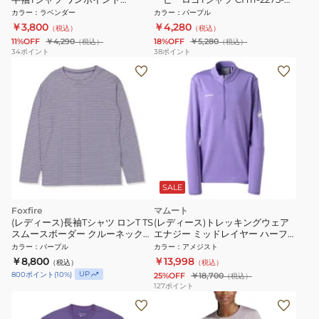
2347882LX:88:LAVENDER
C087 パープル バックプリント 綿
カラー
：
ラベンダー
カラー
：
パープル
100
￥3,800
￥4,280
（税込）
（税込）
11%OFF
￥4,290
18%OFF
￥5,280
（税込）
（税込）
34
ポイント
38
ポイント
SALE
Foxfire
マムート
(レディース)長袖Tシャツ ロンT TS
(レディース)トレッキングウェア
スムースボーダー クルーネック
エナジー ミッドレイヤー ハーフ
8215691
ジップ プルオーバー 1016-01130-
カラー
：
パープル
カラー
：
アメジスト
6434
￥8,800
￥13,998
（税込）
（税込）
UP
800
ポイント
(
10
%)
25%OFF
￥18,700
（税込）
127
ポイント