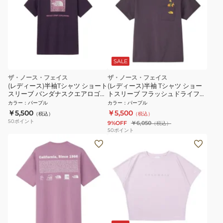
SALE
ザ・ノース・フェイス
ザ・ノース・フェイス
(レディース)半袖Tシャツ ショート
(レディース)半袖 Tシャツ ショー
スリーブ バンダナスクエアロゴテ
トスリーブ フラッシュドライフラ
ィー NTW32446 ED
ワーロゴティー NTW32630 ED
カラー
：
パープル
カラー
：
パープル
￥5,500
￥5,500
（税込）
（税込）
50
ポイント
9%OFF
￥6,050
（税込）
50
ポイント