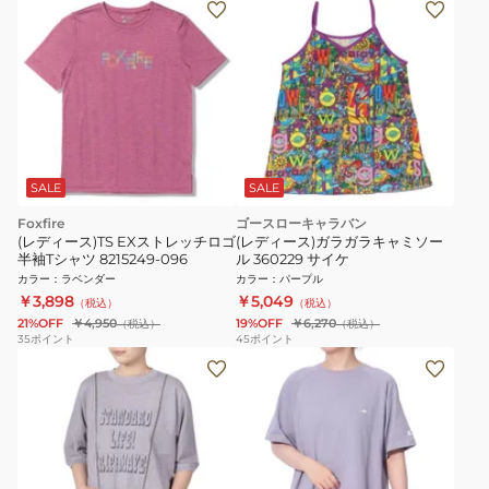
SALE
SALE
Foxfire
ゴースローキャラバン
(レディース)TS EXストレッチロゴ
(レディース)ガラガラキャミソー
半袖Tシャツ 8215249-096
ル 360229 サイケ
カラー
：
ラベンダー
カラー
：
パープル
￥3,898
￥5,049
（税込）
（税込）
21%OFF
￥4,950
19%OFF
￥6,270
（税込）
（税込）
35
ポイント
45
ポイント