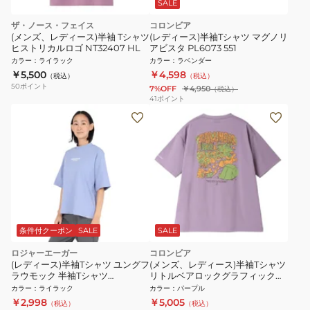
SALE
ザ・ノース・フェイス
コロンビア
(メンズ、レディース)半袖 Tシャツ
(レディース)半袖Tシャツ マグノリ
ヒストリカルロゴ NT32407 HL
アビスタ PL6073 551
カラー
：
ライラック
カラー
：
ラベンダー
￥5,500
￥4,598
（税込）
（税込）
50
ポイント
7%OFF
￥4,950
（税込）
41
ポイント
条件付クーポン
SALE
SALE
ロジャーエーガー
コロンビア
(レディース)半袖Tシャツ ユングフ
(メンズ、レディース)半袖Tシャツ
ラウモック 半袖Tシャツ
リトルベアロックグラフィックシ
RE25SUK5620010 LIL ライラッ
ョートスリーブTシャツ PG4858
カラー
：
ライラック
カラー
：
パープル
ク
555
￥2,998
￥5,005
（税込）
（税込）