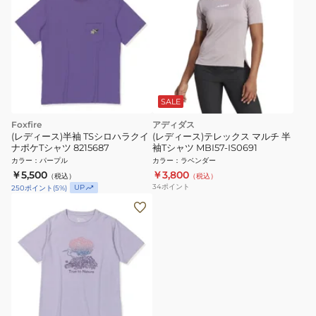
SALE
Foxfire
アディダス
(レディース)半袖 TSシロハラクイ
(レディース)テレックス マルチ 半
ナポケTシャツ 8215687
袖Tシャツ MBI57-IS0691
カラー
：
パープル
カラー
：
ラベンダー
￥5,500
￥3,800
（税込）
（税込）
34
ポイント
UP
250
ポイント
(
5
%)