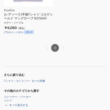
Foxfire
(レディース)半袖Tシャツ コカゲシ
ールド マングローブ 8215669
カラー
：
パープル
￥6,050
（税込）
UP
275
ポイント
(
5
%)
1
さらに絞り込む
Tシャツ・カットソー
/
セール対象
その他のカテゴリから探す
トレーナー・パーカー
パンツ
すべて表示する