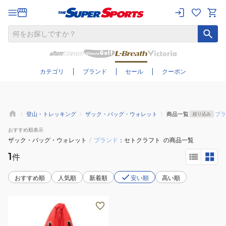
さらに絞り込む
カテゴリ
ブランド
セール
クーポン
登山・トレッキング
ザック・バッグ・ウォレット
商品一覧
ブラ
絞り込み
おすすめ
順表示
ザック・バッグ・ウォレット
/
ブランド
セトクラフト
の商品一覧
1
件
おすすめ順
人気順
新着順
安い順
高い順
コ
イ