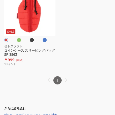
ン
ケ
ー
ス
グ
ブ
ブ
ス
ラ
ル
ッ
ー
リ
SALE
ク
ー
ピ
セトクラフト
ン
コインケース スリーピングバッグ
SF-3563
グ
￥999
（税込）
バ
9
ポイント
ッ
グ
SF-
1
3563
さらに絞り込む
ザック・バッグ・ウォレット
/
セール対象