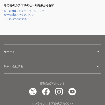
M
L
その他のカテゴリのセール対象から探す
PU2957
PU2938
セール対象
/
デイパック・リュック
セール対象
/
バックパック
330
すべて表示する
サポート
規約・会社情報
店舗公式アカウント
オンラインストア公式アカウント