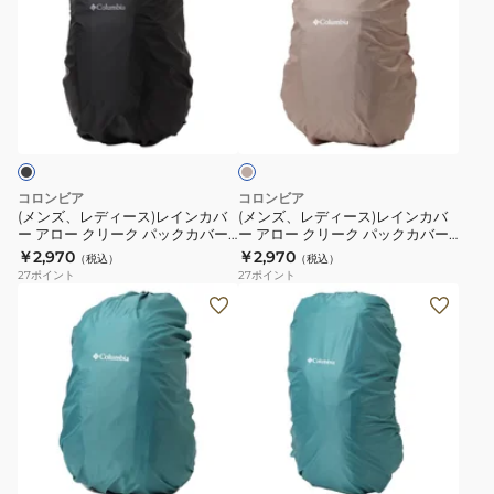
ズ、
ズ、
レ
レ
デ
デ
ィ
ィ
ベ
ー
ー
ー
ス)
ス)
ジ
ュ
レ
レ
イ
イ
コロンビア
コロンビア
ン
ン
(メンズ、レディース)レインカバ
(メンズ、レディース)レインカバ
ー アロー クリーク パックカバー
ー アロー クリーク パックカバー
カ
カ
M PU2957 010
M PU2957 160
￥2,970
￥2,970
（税込）
（税込）
バ
バ
27
ポイント
27
ポイント
ー
ー
(メ
(メ
ア
ア
ン
ン
ロ
ロ
ズ、
ズ、
ー
ー
レ
レ
ク
ク
デ
デ
リ
リ
ィ
ィ
ベ
フ
ー
ー
ー
ー
ー
ラ
ク
ク
ジ
ス)
ス)
ッ