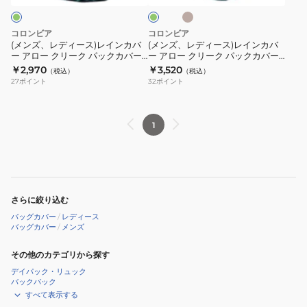
ュ
パ
パ
シ
レ
レ
ュ
ッ
ッ
イ
イ
グ
コロンビア
コロンビア
ク
ク
リ
ン
ン
(メンズ、レディース)レインカバ
(メンズ、レディース)レインカバ
ー
カ
カ
ー アロー クリーク パックカバー
ー アロー クリーク パックカバー
カ
カ
ン
M PU2957 330
L PU2938
￥2,970
￥3,520
バ
バ
（税込）
（税込）
バ
バ
27
ポイント
32
ポイント
ー
ー
ー
ー
M
M
ア
ア
PU2957
PU2957
ロ
ロ
1
010
160
ー
ー
ク
ク
リ
リ
ー
ー
さらに絞り込む
ク
ク
バッグカバー
/
レディース
パ
パ
バッグカバー
/
メンズ
ッ
ッ
ク
その他のカテゴリから探す
ク
カ
カ
デイパック・リュック
バックパック
バ
バ
すべて表示する
ー
ー