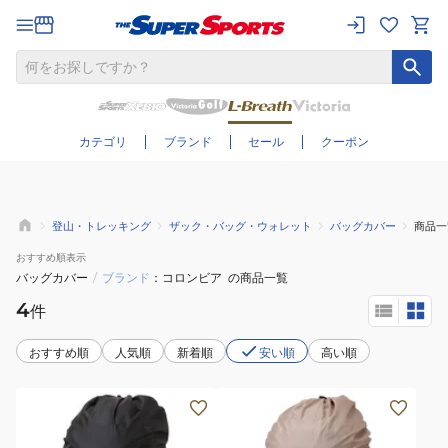
さらに絞り込む
カテゴリ
ブランド
セール
クーポン
登山・トレッキング
ザック・バッグ・ウォレット
バッグカバー
商品一
おすすめ
順表示
バッグカバー
/
ブランド
コロンビア
の商品一覧
4
件
おすすめ順
人気順
新着順
安い順
高い順
(メ
(メ
ン
ン