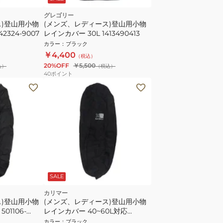
グレゴリー
ス)登山用小物
(メンズ、レディース)登山用小物
2324-9007
レインカバー 30L 1413490413
カラー
：
ブラック
￥4,400
（税込）
20%OFF
￥5,500
込）
（税込）
40
ポイント
SALE
カリマー
ス)登山用小物
(メンズ、レディース)登山用小物
01106-
レインカバー 40~60L対応
501105-9000 ブラック 収納ポー
カラー
：
ブラック