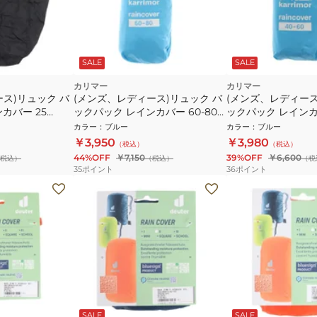
SALE
SALE
カリマー
カリマー
ス)リュック バ
(メンズ、レディース)リュック バ
(メンズ、レディース
カバー 25
ックパック レインカバー 60-80
ックパック レインカバ
ブラック 25L+ 登山
501104-4400 ブルー 登山用小物
501105-4400 ブ
カラー
：
ブルー
カラー
：
ブルー
ンパクト収納
防水 コンパクト収納
防水 コンパクト収
￥3,950
￥3,980
（税込）
（税込）
44%OFF
￥7,150
39%OFF
￥6,600
税込）
（税込）
（税
35
ポイント
36
ポイント
SALE
SALE