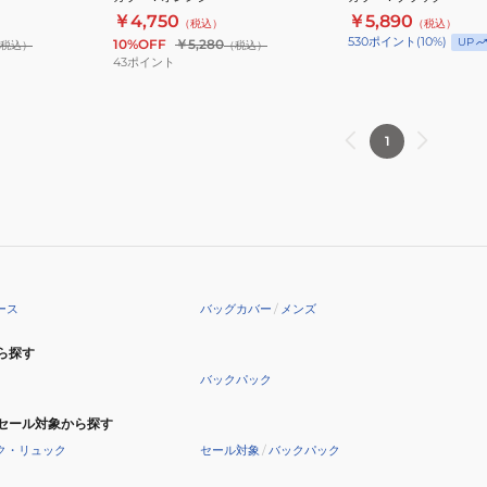
￥4,750
￥5,890
（税込）
（税込）
530
ポイント
(
10
%)
UP
10%OFF
￥5,280
税込）
（税込）
43
ポイント
1
ース
バッグカバー
/
メンズ
ら探す
バックパック
セール対象から探す
ク・リュック
セール対象
/
バックパック