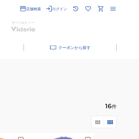
店舗検索
ログイン
サーフ&スノー
クーポン
16
件