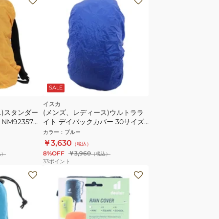
SALE
イスカ
ス)スタンダー
(メンズ、レディース)ウルトララ
NM92357
イト デイパックカバー 30サイズ
2620-12 ロイヤルブルー ザック用
カラー
：
ブルー
カバー
￥3,630
（税込）
8%OFF
￥3,960
込）
（税込）
33
ポイント