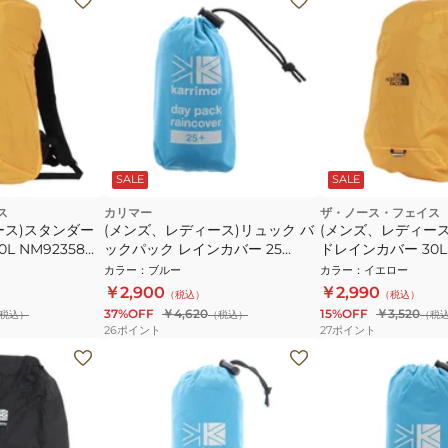
SALE
SALE
ス
カリマー
ザ・ノース・フェイス
ース)スタンダー
(メンズ、レディース)リュック バ
(メンズ、レディー
L NM92358
ックパック レインカバー 25
ドレインカバー 30L 
501107-4400 ブルー 25L+ 登山用
SG
カラー
：
ブルー
カラー
：
イエロー
小物 防水 コンパクト収納
￥2,900
￥2,990
（税込）
（税込）
37%OFF
￥4,620
15%OFF
￥3,520
税込）
（税込）
（税
26
ポイント
27
ポイント