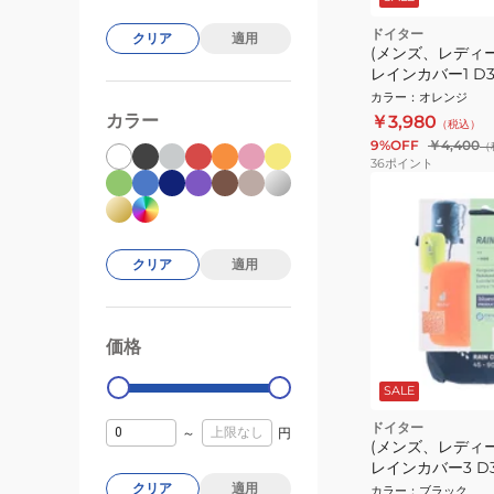
ドイター
クリア
適用
(メンズ、レディ
レインカバー1 D39
カラー
：
オレンジ
カラー
￥3,980
（税込）
9%OFF
￥4,400
（
36
ポイント
クリア
適用
価格
99000
0
SALE
ドイター
～
円
(メンズ、レディ
レインカバー3 D39
クリア
適用
カラー
：
ブラック