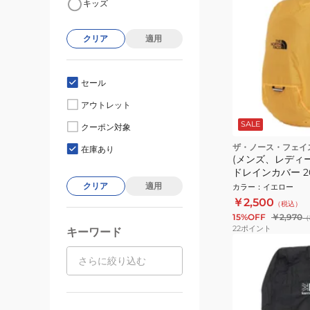
キッズ
クリア
適用
セール
アウトレット
SALE
クーポン対象
ザ・ノース・フェイ
在庫あり
(メンズ、レディ
ドレインカバー 20
SG
クリア
適用
カラー
：
イエロー
￥2,500
（税込）
15%OFF
￥2,970
（
22
ポイント
キーワード