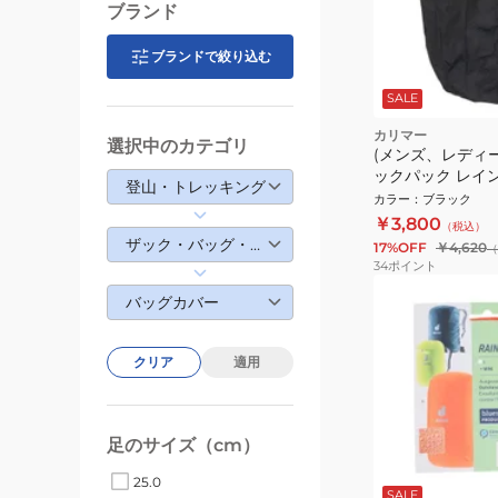
ブランド
ブランドで絞り込む
SALE
カリマー
選択中のカテゴリ
(メンズ、レディー
ックパック レイン
登山・トレッキング
501107-9000 
カラー
：
ブラック
用小物 防水 コ
￥3,800
（税込）
ザック・バッグ・ウォレット
17%OFF
￥4,620
（
34
ポイント
バッグカバー
クリア
適用
足のサイズ（cm）
25.0
SALE