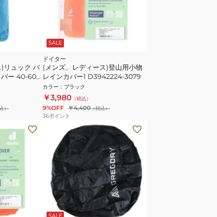
SALE
ドイター
)リュック バ
(メンズ、レディース)登山用小物
ー 40-60
レインカバー1 D3942224-3079
ルー 登山用小物
カラー
：
ブラック
納
￥3,980
（税込）
9%OFF
￥4,400
込）
（税込）
36
ポイント
SALE