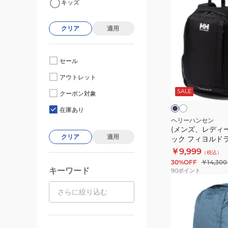
キッズ
ン
ズ、
クリア
適用
レ
デ
ィ
セール
ー
ア
ブ
アウトレット
イ
ス)
ラ
ボ
ッ
SALE
バ
クーポン対象
リ
ク
ー
ッ
ー
在庫あり
グ
ヘリーハンセン
(メンズ、レディー
リ
クリア
適用
ック フィヨルドラ
ュ
HY92324 20L
￥9,999
（税込）
ッ
30%OFF
￥14,300
ク
キーワード
90
ポイント
フ
(メ
ィ
ン
ヨ
ズ、
ル
レ