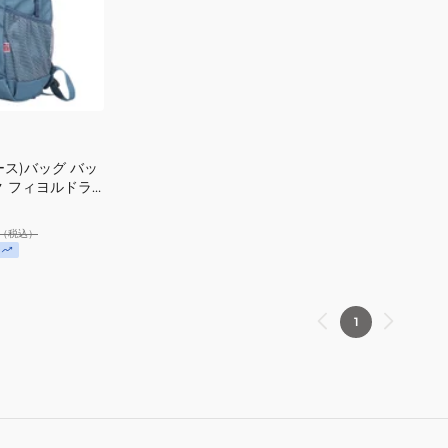
ッ
ッ
ク
ク
ス
ス
テ
テ
テ
テ
ィ
ィ
ン
ン
ス)バッグ バッ
ド
ド
ク フィヨルドラ
20
30
 CL
HY92331
HY92330
（税込）
CL
CL
1