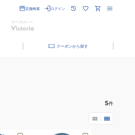
店舗検索
ログイン
サーフ&スノー
クーポン
5
件
(メ