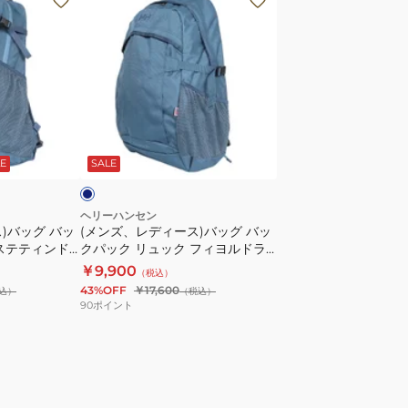
ン
ズ、
レ
デ
ィ
ー
ネ
ス)
イ
E
SALE
バ
ッ
グ
ヘリーハンセン
)バッグ バッ
(メンズ、レディース)バッグ バッ
バ
ステティンド
クパック リュック フィヨルドラ
ッ
ンド28 HY92323 CL
￥9,900
（税込）
ク
43%OFF
￥17,600
込）
（税込）
パ
90
ポイント
ッ
ク
リ
ュ