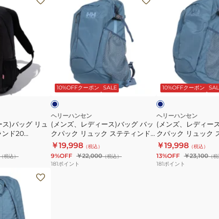
ン
ン
ズ、
ズ、
レ
レ
デ
デ
ィ
ィ
ー
ー
ネ
ネ
ス)
ス)
イ
イ
ビ
ビ
ビ
10%OFFクーポン
SALE
10%OFFクーポン
SAL
バ
バ
ー
ー
ッ
ッ
グ
グ
ヘリーハンセン
ヘリーハンセン
ス)バッグ リュ
(メンズ、レディース)バッグ バッ
(メンズ、レディース
バ
バ
ンド20
クパック リュック ステティンド
クパック リュック 
ッ
ッ
20 HY92331 CL
30 HY92330 CL
￥19,998
￥19,998
（税込）
（税込）
ク
ク
9%OFF
￥22,000
13%OFF
￥23,100
（税込）
（税込）
（税
パ
パ
181
ポイント
181
ポイント
ッ
ッ
ク
ク
リ
リ
ュ
ュ