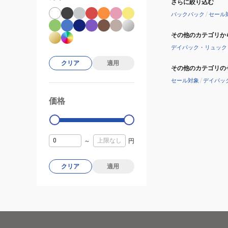
さらに絞り込む
ヨ
バックパック
/
セール
ル
ド
その他のカテゴリか
ラ
デイパック・リュック
ン
クリア
適用
ド
その他のカテゴリの
20
セール対象
/
デイパッ
HY92324
価格
99000
0
CL
～
円
クリア
適用