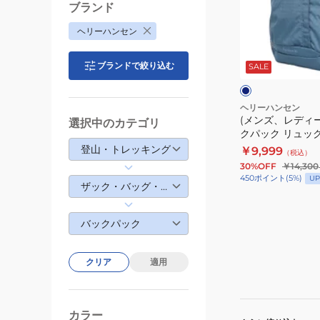
ド
デ
ブランド
ラ
ィ
ヘリーハンセン
ン
ー
ネ
ド
ス)
イ
ブランドで絞り込む
ビ
SALE
20
バ
ー
HY92324
ッ
20L
グ
ヘリーハンセン
(メンズ、レディー
バ
選択中のカテゴリ
クパック リュッ
ッ
ンド20 HY92324
登山・トレッキング
￥9,999
（税込）
ク
30%OFF
￥14,300
パ
450
ポイント
(
5
%)
UP
ザック・バッグ・ウォレット
ッ
ク
バックパック
リ
ュ
ッ
クリア
適用
ク
フ
ィ
カラー