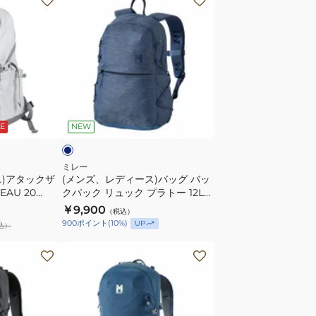
ン
ズ、
レ
デ
ィ
ー
ネ
ス)
イ
E
NEW
バ
ッ
グ
ミレー
ス)アタックザ
(メンズ、レディース)バッグ バッ
バ
EAU 20
クパック リュック プラトー 12L
ッ
MIS0766
￥9,900
（税込）
ク
900
ポイント
(
10
%)
UP
込）
パ
ッ
(メ
ク
ン
リ
ズ、
ュ
レ