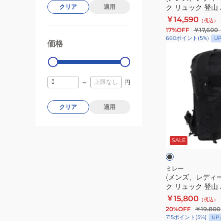
ク リュック 登山
クリア
適用
ル
ッ
ルキン30 MIS074
￥14,590
（税込）
キ
ク
17%OFF
￥17,600
ン
リ
660
ポイント
(
5
%)
U
価格
99000
0
25
ュ
(メ
MIS0758-
ッ
ン
N0247
ク
ズ、
登
～
円
レ
山
デ
ハ
ィ
クリア
適用
イ
ー
ブ
キ
ス)
ラ
ッ
SALE
ン
バ
ク
グ
ッ
ウ
ク
ミレー
ェ
(メンズ、レディ
パ
ク リュック 登山
ル
ッ
17 MIS01304-N0
￥15,800
キ
（税込）
ク
20%OFF
￥19,800
ン
リ
715
ポイント
(
5
%)
UP