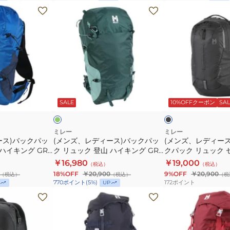
30
ュ
ュ
(メ
(メ
MIS0747-
ッ
ッ
ン
ン
N3172
ク
ク
ズ、
ズ、
登
登
レ
レ
山
山
デ
デ
ハ
ハ
ィ
ィ
イ
イ
ー
ー
ダ
ブ
キ
キ
ス)
ス)
ー
ラ
ク
ッ
SALE
10%OFFクーポン
SAL
ホ
ン
ン
バ
バ
ク
ワ
グ
グ
ッ
ッ
イ
GRX
GRX
ト
ク
グ
ミレー
ミレー
ース)バックパッ
17
(メンズ、レディース)バックパッ
17
(メンズ、レディース
パ
バ
 ハイキング GRX
ク リュック 登山 ハイキング GRX
クパック リュック セ
MIS01304-
MIS01304-
ッ
ッ
170
22 MIS01303-N4238
MIS01335-N0247
￥16,980
￥19,000
N3170
（税込）
N4238
（税込）
ク
ク
18%OFF
￥20,900
9%OFF
￥20,900
（税込）
（税込）
（税
リ
パ
172
ポイント
770
ポイント
(
5
%)
UP
ュ
ッ
(レ
(レ
ッ
ク
デ
デ
ク
リ
ィ
ィ
登
ュ
ー
ー