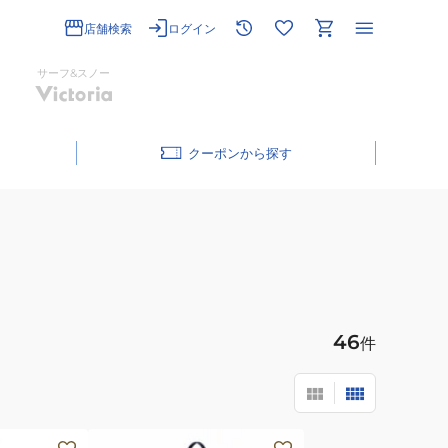
店舗検索
ログイン
サーフ&スノー
クーポン
46
件
(メ