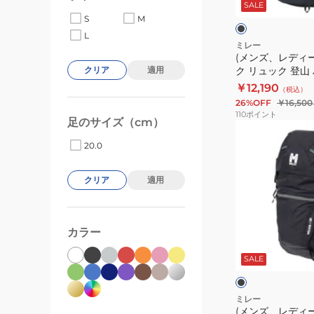
ッ
SALE
ク
バ
ク
ー
S
M
20
ッ
L
MIS2502-
ク
ミレー
(メンズ、レディ
N0247
パ
ク リュック 登山
クリア
適用
ッ
ルキン 25 MIS07
￥12,190
（税込）
ク
26%OFF
￥16,500
リ
110
ポイント
足のサイズ（cm）
ュ
(メ
ッ
ン
20.0
ク
ズ、
登
レ
クリア
適用
山
デ
ハ
ィ
イ
ー
カラー
ブ
キ
ス)
ラ
ッ
SALE
ン
バ
ク
ュ
グ
ッ
ウ
ク
ミレー
(メンズ、レディ
ェ
パ