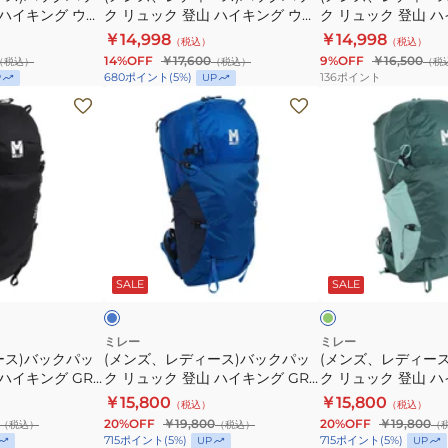
 ハイキング ウェ
ク リュック 登山 ハイキング ウェ
ク リュック 登山 
イ
MIS01338
ッ
ッ
7-N0247
ルキン 30 MIS0747-N3172
WELKIN 25 MIS07
￥14,998
￥14,998
（税込）
（税込）
ビ
ク
ク
14%OFF
￥17,600
9%OFF
￥16,500
（税込）
（税込）
（税
ー
リ
リ
136
ポイント
680
ポイント
(
5
%)
P
UP
25L
ュ
ュ
(メ
(メ
ッ
ッ
ン
ン
ク
ク
ズ、
ズ、
登
登
レ
レ
山
山
デ
デ
ハ
ハ
ィ
ィ
イ
イ
ー
ー
ブ
ダ
キ
キ
ス)
ス)
ル
ー
ー
ク
ッ
SALE
SALE
ン
ン
バ
バ
グ
ク
グ
グ
ッ
ッ
リ
ウ
WELKIN
ー
ク
ク
ミレー
ミレー
ン
ース)バックパッ
ェ
(メンズ、レディース)バックパッ
25
(メンズ、レディー
パ
パ
 ハイキング GRX
ク リュック 登山 ハイキング GRX
ク リュック 登山 ハ
ル
MIS0758-
ッ
ッ
247
17 MIS01304-N3170
17 MIS01304-N423
￥15,800
￥15,800
キ
（税込）
N3172
（税込）
ク
ク
20%OFF
￥19,800
20%OFF
￥19,800
（税込）
（税込）
（
ン
リ
リ
715
ポイント
(
5
%)
715
ポイント
(
5
%)
UP
UP