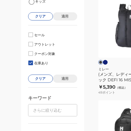
キッズ
ン
ズ、
クリア
適用
レ
デ
ィ
セール
ー
ネ
ブ
アウトレット
イ
ス)
ラ
ビ
ッ
ザ
クーポン対象
ー
ク
ー
ッ
在庫あり
ク
ミレー
(メンズ、レディー
リ
クリア
適用
ック DEFI 16 MI
ュ
￥5,390
（税込）
ッ
49
ポイント
ク
キーワード
DEFI
(メ
16
ン
MIS0790
ズ、
レ