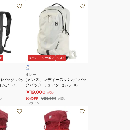
N3172
ュ
(メ
ッ
ン
ク
ズ、
登
レ
山
デ
ハ
ィ
イ
ー
オ
キ
ス)
フ
E
10%OFFクーポン
SALE
ン
バ
グ
ッ
GRX
グ
ミレー
)バッグ バッ
22
(メンズ、レディース)バッグ バッ
バ
ムノ 18
クパック リュック セムノ 18
MIS01303-
ッ
MIS01335-N8014
￥19,000
N0247
（税込）
ク
9%OFF
￥20,900
込）
（税込）
パ
172
ポイント
ッ
ト
ク
レ
リ
ッ
ュ
キ