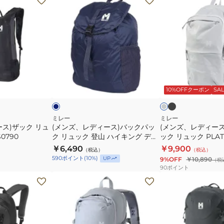
ン
ン
ズ、
ズ、
レ
レ
デ
デ
ィ
ィ
ー
ー
ブ
ネ
ラ
ラ
ス)
ス)
イ
イ
ッ
ビ
ト
ビ
10%OFFクーポン
SAL
バ
ア
ク
グ
ー
ッ
タ
レ
ー
ク
ッ
ミレー
ミレー
ス)ザック リュ
(メンズ、レディース)バックパッ
(メンズ、レディー
パ
ク
S0790
ク リュック 登山 ハイキング デフ
ック リュック PLAT
ッ
ザ
ィ 20 MIS0789-N7317
MIS0765
￥6,490
￥9,900
（税込）
（税込）
ク
ッ
590
ポイント
(
10
%)
UP
9%OFF
￥10,890
（税
リ
ク
90
ポイント
ュ
リ
(メ
(メ
ッ
ュ
ン
ン
ク
ッ
ズ、
ズ、
登
ク
レ
レ