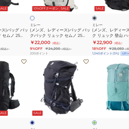
ー
登
ス)
ス)
ラ
フ
ッ
ド
SALE
10%OFFクーポン
SALE
SALE
ホ
ス
山
バ
バ
ク
フ
ハ
ッ
ッ
ェ
イ
グ
ク
ミレー
ミレー
ス)バッグ バッ
ー
(メンズ、レディース)バッグ バッ
キ
(メンズ、レディー
バ
パ
 セムノ 25
クパック リュック セムノ 25
ク リュック 登山 
NX
ン
ッ
ッ
7
MIS01334-N8014
スフェー NX 30+5 M
￥22,000
￥22,900
30+5
（税込）
グ
（税込）
ク
ク
N0247
9%OFF
￥24,200
18%OFF
￥28,050
（税込）
（税込）
（
W
サ
パ
リ
200
ポイント
1,040
ポイント
(
5
%)
UP
MIS0757
ー
ッ
ュ
(レ
(メ
30L+5L
ス
ク
ッ
デ
ン
フ
リ
ク
ィ
ズ、
ェ
ュ
登
ー
レ
ー
ッ
山
ス)
デ
NX
ク
ハ
バ
ィ
30+5
セ
イ
ッ
ー
ネ
エ
MIS0757-
ム
キ
ク
ス)
イ
メ
N1546
ビ
グ
ッ
SALE
SALE
ノ
ン
パ
バ
リ
ク
25
グ
ッ
ッ
ー
MIS01334-
サ
ン
ク
ク