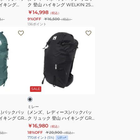
ハイキング
ク 登山 ハイキング WELKIN 25
MIS01338
ュ
58-N3172
ウィメンズ MIS0759-N3172
￥14,998
（税込）
ッ
9%OFF
￥16,500
込）
（税込）
ク
136
ポイント
登
(メ
山
ン
ハ
ズ、
イ
レ
キ
デ
ン
ィ
グ
ー
ブ
WELKIN
ス)
ラ
SALE
25
バ
ウ
ッ
ィ
ク
ミレー
ス)バックパッ
メ
(メンズ、レディース)バックパッ
パ
イキング GRX
ク リュック 登山 ハイキング GRX
ン
ッ
8
22 MIS01303-N0247
￥16,980
ズ
（税込）
ク
18%OFF
￥20,900
税込）
（税込）
MIS0759-
リ
770
ポイント
(
5
%)
UP