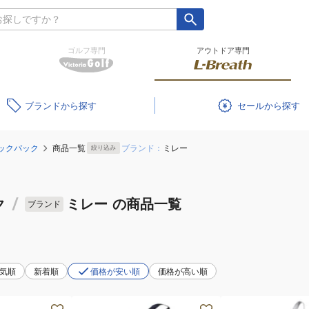
ゴルフ専門
アウトドア専門
ブランド
セール
ックパック
商品一覧
ブランド：
ミレー
絞り込み
ク
/
ミレー
の商品一覧
ブランド
気順
新着順
価格が安い順
価格が高い順
(メ
(メ