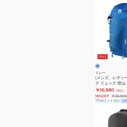
30
ュ
(メ
MIS0747-
ッ
ン
N0247
ク
ズ、
登
レ
山
デ
ハ
ィ
イ
ー
ブ
キ
ス)
ル
ー
SALE
ン
バ
グ
グ
ッ
リ
GRX
ー
ク
ミレー
ン
17
(メンズ、レディ
パ
ク リュック 登山
MIS01304-
ッ
22 MIS01303-N3
￥16,980
N0247
（税込）
ク
18%OFF
￥20,900
リ
770
ポイント
(
5
%)
UP
ュ
(メ
ッ
ン
ク
ズ、
登
レ