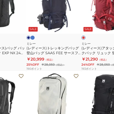
山
ッ
ス)
ス)
ハ
ク
ト
ア
イ
セ
レ
タ
タ
ネ
レ
キ
ム
ー
ッ
ッ
イ
ッ
コ
ビ
ド
ド
SALE
SALE
ン
ノ
キ
ク
イ
ン
グ
18
ン
ザ
GRX
MIS01335-
グ
ッ
ミレー
ミレー
ス)バッグ バッ
22
(レディース)トレッキングバッグ
N0247
(レディース)アタッ
バ
ク
XP NX 24
登山バッグ SAAS FEE サースフ
クパック リュック 
MIS01303-
ッ
バ
7
ェー NX 30+5 W MIS0757
グ サースフェー NX 
￥20,999
￥21,290
N4238
（税込）
（税込）
グ
ッ
30L+5L
MIS0757-N1546
25%OFF
￥28,050
24%OFF
￥28,050
（税込）
（
登
ク
190
ポイント
193
ポイント
山
パ
(メ
(メ
バ
ッ
ン
ン
ッ
ク
ズ、
ズ、
グ
リ
レ
レ
SAAS
ュ
デ
デ
FEE
ッ
ィ
ィ
サ
ク
ー
ー
ブ
オ