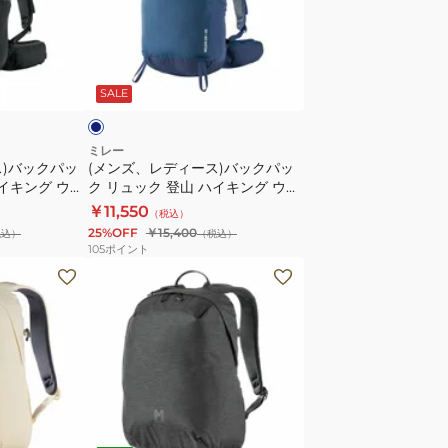
ッ
デ
ク
ィ
プ
ー
ネ
ラ
ス)
イ
SALE
ト
バ
ー
ッ
12L
ク
ミレー
ス)バックパッ
(メンズ、レディース)バックパッ
MIS0766
パ
ハイキング ウェ
ク リュック 登山 ハイキング ウェ
ッ
01305-
ルキン ジップ 25 MIS01305-
￥11,550
（税込）
ク
N7317
25%OFF
￥15,400
税込）
（税込）
リ
105
ポイント
ュ
(メ
ッ
ン
ク
ズ、
登
レ
山
デ
ハ
ィ
イ
ー
ブ
キ
ス)
ラ