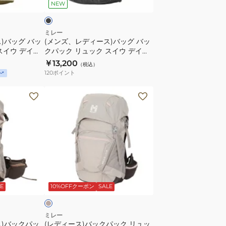
NEW
ン
バ
グ
ッ
ウ
グ
ミレー
)バッグ バッ
(メンズ、レディース)バッグ バッ
ェ
バ
スイウ デイ
クパック リュック スイウ デイ
ル
ッ
18L MIS01338
￥13,200
（税込）
キ
ク
120
ポイント
ン
パ
ジ
ッ
(レ
ッ
ク
デ
プ
リ
ィ
25
ュ
ー
MIS01305-
ッ
ス)
N7317
ク
バ
ス
ッ
ベ
イ
ク
ー
E
10%OFFクーポン
SALE
ウ
パ
デ
ッ
イ
ク
ミレー
ス)バックパッ
(レディース)バックパック リュッ
18L
リ