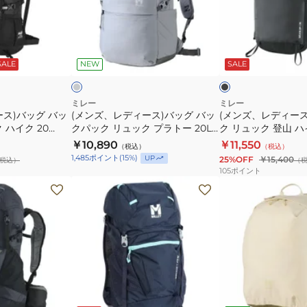
山
PLATEAU
デ
デ
ハ
20
ィ
ィ
イ
MIS0765
ー
ー
ラ
ブ
キ
ス)
ス)
イ
ラ
ト
ッ
ビ
SALE
NEW
SALE
ン
バ
バ
ク
ー
グ
ッ
ッ
デ
グ
ク
ミレー
ミレー
ス)バッグ バッ
(メンズ、レディース)バッグ バッ
(メンズ、レディー
フ
バ
パ
 ハイク 20
クパック リュック プラトー 20L
ク リュック 登山 
ィ
ッ
ッ
MIS0765
ルキン ジップ 25 MIS
￥10,890
￥11,550
（税込）
（税込）
20
ク
ク
N0247
1,485
ポイント
(
15
%)
UP
25%OFF
￥15,400
税込）
（
MIS0789-
パ
リ
105
ポイント
N7317
ッ
ュ
(レ
(メ
ク
ッ
デ
ン
リ
ク
ィ
ズ、
ュ
登
ー
レ
ッ
山
ス)
デ
ク
ハ
ア
ィ
プ
イ
タ
ー
ネ
ア
ラ
キ
ッ
ス)
イ
イ