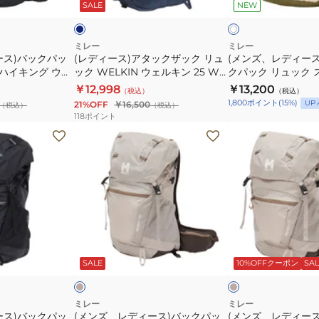
ビ
ッ
SALE
NEW
ボ
ト
ン
ク
バ
ク
リ
ー
グ
ザ
ッ
ー
20L
ウ
ッ
グ
ミレー
ミレー
ース)バックパッ
(レディース)アタックザック リュ
(メンズ、レディース
MIS0765
ェ
ク
バ
 ハイキング ウェ
ック WELKIN ウェルキン 25 W
クパック リュック 
ル
リ
ッ
58-N0247
MIS0759-N7317 ネイビー 25L
18L MIS01338
￥12,998
￥13,200
（税込）
（税込）
キ
ュ
ク
1,800
ポイント
(
15
%)
UP
21%OFF
￥16,500
（税込）
（税込）
ン
ッ
パ
118
ポイント
ジ
ク
ッ
(メ
(メ
ッ
WELKIN
ク
ン
ン
プ
ウ
リ
ズ、
ズ、
25
ェ
ュ
レ
レ
MIS01305-
ル
ッ
デ
デ
N0247
キ
ク
ィ
ィ
ン
ス
ー
ー
ベ
ベ
25
イ
ス)
ス)
ー
ー
ジ
ジ
ジ
SALE
10%OFFクーポン
SAL
W
ウ
バ
バ
ュ
ュ
MIS0759-
デ
ッ
ッ
N7317
イ
ク
ク
ミレー
ミレー
ース)バックパッ
(メンズ、レディース)バックパッ
(メンズ、レディー
ネ
18L
パ
パ