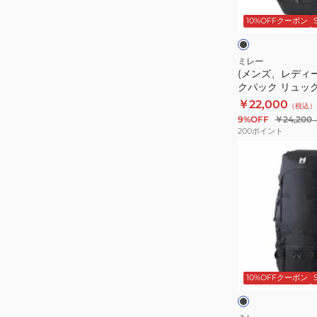
NX
ス)
ラ
ッ
10%OFFクーポン
24
バ
ク
ワ
MIS01309-
ッ
イ
N0247
ト
グ
ミレー
(メンズ、レディー
バ
クパック リュック
ッ
MIS01334-N024
￥22,000
（税込）
ク
9%OFF
￥24,200
パ
200
ポイント
ッ
(メ
ク
ン
リ
ズ、
ュ
レ
ッ
デ
ク
ィ
セ
ー
ブ
ム
ス)
ラ
ッ
10%OFFクーポン
ノ
バ
ク
ー
25
ッ
MIS01334-
ク