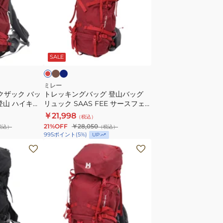
ッ
ン
ク
グ
セ
バ
ブ
ネ
レ
ム
ラ
イ
ッ
ッ
ウ
ビ
SALE
ノ
グ
ー
18
登
MIS01335-
山
ミレー
クザック バッ
N8014
トレッキングバッグ 登山バッグ
バ
登山 ハイキン
リュック SAAS FEE サースフェ
ッ
30+5
ー NX 30+5 MIS0756 30L+5L
￥21,998
（税込）
グ
21%OFF
￥28,050
税込）
（税込）
リ
995
ポイント
(
5
%)
UP
ュ
(メ
ッ
ン
ク
ズ、
SAAS
レ
FEE
デ
サ
ィ
ー
ー
レ