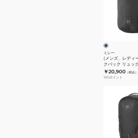
山
デ
ハ
ィ
イ
ー
ブ
キ
ス)
ラ
ッ
ン
バ
ク
ー
グ
ッ
ズ
GRX
グ
ミレー
22
(メンズ、レディー
バ
クパック リュック E
MIS01303-
ッ
MIS01309-N024
￥20,900
N3170
（税込）
ク
190
ポイント
パ
ッ
(メ
ク
ン
リ
ズ、
ュ
レ
ッ
デ
ク
ィ
EXP
ー
ブ