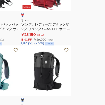
ス
ス)
ッ
SALE
フ
ア
ェ
タ
ー
ッ
ミレー
ス)バックパッ
NX
(メンズ、レディース)アタックザ
ク
ハイキング サー
ック リュック SAAS FEE サース
30+5
ザ
IS0756-
フェー NX 40+5 MIS0754-N1546
￥25,190
MIS0756
（税込）
ッ
レッド 40L+5L
15%OFF
￥29,700
税込）
（税込）
30L+5L
ク
2,290
ポイント
(
10
%)
UP
リ
(メ
ュ
ン
ッ
ズ、
ク
レ
SAAS
デ
FEE
ィ
サ
ー
ブ
ー
ス)
ラ
ス
バ
フ
ッ
ェ
ク