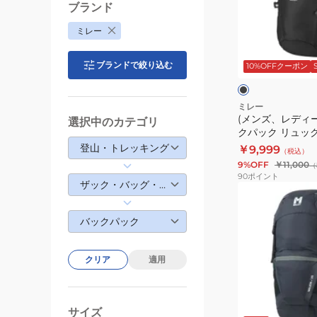
デ
ブランド
ィ
ミレー
ー
ブ
ス)
ラ
ブランドで絞り込む
ッ
10%OFFクーポン
バ
ク
グ
ッ
レ
ー
グ
ミレー
(メンズ、レディー
バ
選択中のカテゴリ
クパック リュック
ッ
MIS2502-N0247
登山・トレッキング
￥9,999
（税込）
ク
9%OFF
￥11,000
（
パ
90
ポイント
ザック・バッグ・ウォレット
ッ
(メ
ク
ン
バックパック
リ
ズ、
ュ
レ
ッ
デ
クリア
適用
ク
ィ
ハ
ー
ブ
イ
ス)
ラ
サイズ