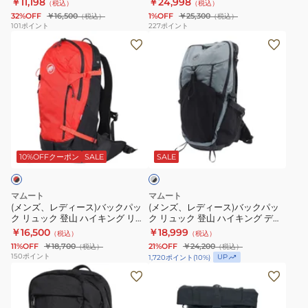
￥11,198
￥24,998
（税込）
（税込）
デ
ッ
ュ
00280-
ック 小型 15インチPC収納
32%OFF
￥16,500
1%OFF
￥25,300
（税込）
（税込）
イ
ク
カ
0001
101
ポイント
227
ポイント
(メ
(メ
パ
リ
ン
ン
ン
ッ
ュ
22
ズ、
ズ、
ク
ッ
2530-
レ
レ
Xeron15
ク
01220-
デ
デ
エ
登
0001
ィ
ィ
ク
山
グ
ー
ー
セ
ハ
レ
ス)
ス)
ロ
イ
10%OFFクーポン
SALE
SALE
ー
×
バ
バ
ン
キ
ブ
ッ
ッ
15
ン
ラ
マムート
マムート
ク
ク
ッ
2530-
グ
(メンズ、レディース)バックパッ
(メンズ、レディース)バックパッ
ク
ク リュック 登山 ハイキング リチ
ク リュック 登山 ハイキング デュ
パ
パ
00410-
Ducan
ウム 20 2530-03172-3777
カン 22 2530-01220-00791
￥16,500
￥18,999
（税込）
（税込）
ッ
ッ
0001-
22
11%OFF
￥18,700
21%OFF
￥24,200
（税込）
（税込）
ク
ク
1015
Classic
150
ポイント
UP
1,720
ポイント
(
10
%)
リ
リ
15L
(メ
105210-
(メ
ュ
ュ
ブ
ン
0001
ン
ッ
ッ
ラ
ズ、
ズ、