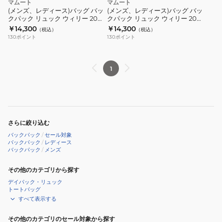
ブ
マムート
マムート
ー
セ
セ
グ
グ
ル
(メンズ、レディース)バッグ バッ
(メンズ、レディース)バッグ バッ
シ
ー
ロ
ロ
クパック リュック ウィリー 20
クパック リュック ウィリー 20
バ
バ
2570-00490-00807
2570-00490-50668
ブ
￥14,300
￥14,300
ン
ン
（税込）
（税込）
ッ
ッ
130
ポイント
130
ポイント
30
2.0
2.0
ク
ク
オ
ジ
ジ
パ
パ
ー
ャ
ャ
ッ
ッ
1
ル
パ
パ
ク
ク
オ
ン
ン
リ
リ
ー
エ
エ
ュ
ュ
バ
ク
ク
ッ
ッ
ー
さらに絞り込む
ス
ス
ク
ク
プ
バックパック
/
セール対象
ク
ク
ウ
ウ
バックパック
/
レディース
リ
ル
ル
バックパック
/
メンズ
ィ
ィ
ン
ー
ー
リ
リ
ト
その他のカテゴリから探す
シ
シ
ー
ー
105363-
デイパック・リュック
ブ
ブ
20
20
トートバッグ
00648
20
25
2570-
2570-
すべて表示する
オ
オ
00490-
00490-
その他のカテゴリのセール対象から探す
ー
ー