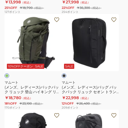
ジャパンエクスクルーシブ 20L
カン スパイン 28-35 2530-01410-
￥13,998
￥27,998
（税込）
（税込）
00290-
2530-
105272
ッ
ッ
105267
0001
25%OFF
￥18,700
22%OFF
￥36,300
（税込）
（税込）
0001
01300-
ク
ク
127
ポイント
254
ポイント
(メ
00791
(メ
パ
リ
ン
ン
ッ
ュ
ズ、
ズ、
ク
ッ
レ
レ
リ
ク
デ
デ
ュ
登
ィ
ィ
ッ
山
ブ
ー
ー
ク
ハ
ラ
ス)
ス)
エ
イ
ッ
10%OFFクーポン
SALE
SALE
ク
バ
バ
ク
キ
ッ
ッ
セ
ン
マムート
マムート
ク
グ
ロ
グ
(メンズ、レディース)バックパッ
(メンズ、レディース)バッグ バッ
ク リュック 登山 ハイキング リチ
クパック リュック セオン トラン
パ
バ
ン
デ
ウム 30 2530-03152-40294
スポーター ジャパンエクスクルー
￥18,780
￥22,998
（税込）
（税込）
ッ
ッ
2.0
ュ
シブ 25L 105250-0001
18%OFF
￥23,100
12%OFF
￥26,400
（税込）
（税込）
ク
ク
ジ
カ
170
ポイント
209
ポイント
(メ
(メ
リ
パ
ャ
ン
ン
ン
ュ
ッ
パ
ス
ズ)
ズ)
ッ
ク
ン
パ