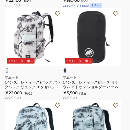
￥23,100
￥18,700
（税込）
（税込）
ュ
ュ
ュ
30
105271
105383
210
ポイント
UP
2,550
ポイント
(
15
%)
ッ
ッ
カ
2530-
(メ
(メ
ク
ク
ン
00740
ン
ン
登
登
26
ズ、
ズ、
山
山
2530-
レ
レ
ハ
ハ
01260-
デ
デ
イ
イ
0001
ィ
ィ
キ
キ
ブ
ー
ー
ラ
ン
ン
ス)
ス)
ッ
10%OFFクーポン
10%OFFクーポン
グ
グ
ク
バ
ポ
リ
リ
ッ
ー
マムート
マムート
チ
チ
グ
チ
(メンズ、レディース)バッグ バッ
(メンズ、レディース)ポーチ リチ
ウ
ウ
クパック リュック エクセロン 2.0
ウム アドオン ショルダー ハーネ
バ
リ
ジャパンエクスクルーシブ 30 オ
ス ポケット L 2810-00810-0001
ム
￥22,000
ム
￥5,500
（税込）
（税込）
ッ
チ
ールオーバープリント 105363-
200
ポイント
50
ポイント
30L
20
00648
ク
ウ
(メ
(メ
2530-
Women
パ
ム
ン
ン
00740-
2530-
ッ
ア
ズ、
ズ、
5975-
00720-
ク
ド
レ
レ
V
6435
リ
オ