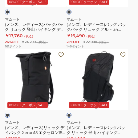
ス)
ス)
登
00300-
ン
ッ
10%OFFクーポン
SALE
10%OFFクーポン
SALE
ク
バ
バ
山
0001
エ
ッ
ッ
ハ
ク
マムート
マムート
ク
グ
イ
ス
(メンズ、レディース)バックパッ
(メンズ、レディース)バッグ バッ
ク リュック 登山 ハイキング デュ
クパック リュック アルト 34
パ
バ
キ
ク
カン 22 2530-01220-0001
2570-00280-0001
￥17,760
￥16,490
（税込）
（税込）
ッ
ッ
ン
ル
26%OFF
￥24,200
25%OFF
￥22,000
（税込）
（税込）
ク
ク
グ
ー
161
ポイント
149
ポイント
(メ
(メ
リ
パ
シ
ン
ン
ュ
ッ
ブ
ズ、
ズ、
ッ
ク
25L
レ
レ
ク
リ
105250-
デ
デ
登
ュ
0001
ィ
ィ
山
ッ
ブ
ー
ー
ハ
ク
ラ
ス)
ス)
イ
ア
ッ
10%OFFクーポン
SALE
10%OFFクーポン
SALE
ク
リ
バ
キ
ル
ュ
ッ
ン
ト
マムート
マムート
ッ
ク
グ
34
(メンズ、レディース)リュック デ
(メンズ、レディース)バックパッ
イパック Xeron15 エクセロン15
ク リュック 登山 ハイキング
ク
パ
デ
2570-
2530-00410-0001-1015 15L ブラ
Ducan 22 Classic 105210-0001