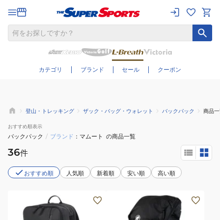
さらに絞り込む
カテゴリ
ブランド
セール
クーポン
登山・トレッキング
ザック・バッグ・ウォレット
バックパック
商品一
おすすめ
順表示
バックパック
/
ブランド
マムート
の商品一覧
36
件
おすすめ順
人気順
新着順
安い順
高い順
(メ
(メ
ン
ン