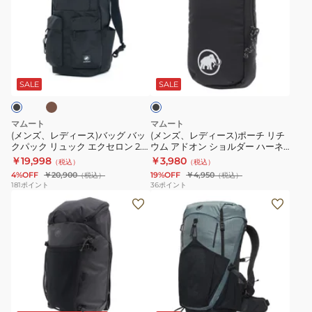
ク
ハ
ー
レ
レ
登
イ
15
デ
デ
山
キ
2510-
ィ
ィ
カ
ブ
ハ
ン
04191-
ー
ー
ラ
イ
グ
0001
ス)
ス)
ッ
SALE
SALE
ク
キ
リ
バ
ポ
ン
チ
ッ
ー
マムート
マムート
グ
ウ
グ
チ
(メンズ、レディース)バッグ バッ
(メンズ、レディース)ポーチ リチ
クパック リュック エクセロン 2.0
ウム アドオン ショルダー ハーネ
リ
ム
バ
リ
ジャパンエクスクルーシブ 30L
ス ポケット M 2810-00830-0001
￥19,998
￥3,980
（税込）
（税込）
チ
20
ッ
チ
105272
4%OFF
￥20,900
19%OFF
￥4,950
（税込）
（税込）
ウ
Women
ク
ウ
181
ポイント
36
ポイント
ム
(メ
2530-
(メ
パ
ム
25
ン
00720-
ン
ッ
ア
2530-
ズ、
5975
ズ、
ク
ド
03452-
レ
レ
リ
オ
40294
デ
デ
ュ
ン
ィ
ィ
ッ
シ
ア
ー
ー
ク
ョ
イ