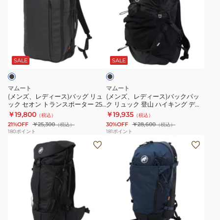
ズ、
ズ、
レ
レ
デ
デ
ィ
ィ
ブ
ー
ー
ラ
ス)
ス)
ッ
SALE
SALE
ク
バ
バ
ッ
ッ
マムート
マムート
グ
ク
(メンズ、レディース)バッグ リュ
(メンズ、レディース)バックパッ
ック セオン トランスポーター 25
ク リュック 登山 ハイキング デュ
リ
パ
2510-03911-0001-1025 25L 通勤
カン 32 2530-01300-0001
￥19,800
￥19,935
（税込）
（税込）
ュ
ッ
21%OFF
￥25,300
30%OFF
￥28,600
（税込）
（税込）
ッ
ク
180
ポイント
181
ポイント
(メ
(レ
ク
リ
ン
デ
セ
ュ
ズ、
ィ
オ
ッ
レ
ー
ン
ク
デ
ス)Lithium
ト
登
ィ
25
ラ
山
グ
ネ
ー
バ
ン
ハ
イ