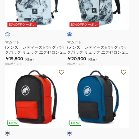
デ
デ
ュ
ン
ィ
ィ
ラ
ッ
シ
ー
ー
イ
ク
ョ
ス)
ス)
ト
10%OFFクーポン
10%OFFクーポン
エ
ル
ブ
バ
バ
ル
ク
ダ
ッ
ッ
ー
マムート
マムート
セ
ー
グ
グ
(メンズ、レディース)バッグ バッ
(メンズ、レディース)バッグ バッ
ロ
ハ
クパック リュック エクセロン 2.0
クパック リュック エクセロン 2.0
バ
バ
ジャパンエクスクルーシブ 20 オ
ジャパンエクスクルーシブ 25 オ
￥19,800
￥20,900
ン
ー
（税込）
（税込）
ッ
ッ
ールオーバープリント 105362-
ールオーバープリント 105384-
180
ポイント
190
ポイント
2.0
ネ
00648
00648
ク
ク
(メ
(メ
ジ
ス
パ
パ
ン
ン
ャ
ポ
ッ
ッ
ズ、
ズ、
パ
ケ
ク
ク
レ
レ
ン
ッ
リ
リ
デ
デ
エ
ト
ュ
ュ
ィ
ィ
ク
L
ブ
ッ
ッ
ー
ー
ラ
ス
2810-
ク
ク
ス)
ス)
NEW
NEW
ッ
ク
00810-
エ
エ
ク
バ
バ
ル
0001
×
ク
ク
ッ
ッ