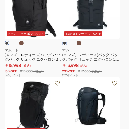
ク
ク
ッ
レ
レ
登
登
ク
デ
デ
山
山
小
ィ
ィ
カ
カ
ブ
ハ
ハ
型
ー
ー
ー
ラ
イ
イ
キ
15
ス)
ス)
ッ
10%OFFクーポン
SALE
10%OFFクーポン
SALE
ク
キ
キ
イ
バ
バ
ン
ン
ン
ッ
ッ
マムート
マムート
グ
グ
チ
グ
グ
(メンズ、レディース)バッグ バッ
(メンズ、レディース)バッグ バッ
クパック リュック エクセロン 2.0
クパック リュック エクセロン 2.0
リ
デ
PC
バ
バ
ジャパンエクスクルーシブ 25L
ジャパンエクスクルーシブ 15
￥15,998
￥13,998
（税込）
（税込）
チ
ュ
収
ッ
ッ
105271
105383
19%OFF
￥19,800
20%OFF
￥17,600
（税込）
（税込）
ウ
カ
納
ク
ク
145
ポイント
127
ポイント
ム
(メ
ン
(レ
パ
パ
20
ン
22
デ
ッ
ッ
2530-
ズ、
2530-
ィ
ク
ク
03172-
レ
01220-
ー
リ
リ
3777
デ
00791
ス)
ュ
ュ
ィ
バ
ッ
ッ
ネ
ー
ッ
ク
ク
イ