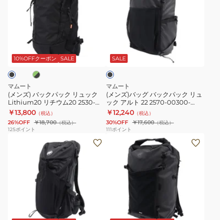
バ
バ
ク
リ
エ
イ
ッ
ッ
登
ュ
ク
ン
ク
グ
山
ッ
ス
28-
グ
ブ
パ
バ
ハ
ク
ク
35
ラ
ッ
ッ
イ
セ
ル
2530-
ッ
10%OFFクーポン
SALE
SALE
ク
ク
ク
キ
オ
ー
01410-
リ
パ
ン
ン
シ
0001
マムート
マムート
ュ
ッ
グ
ト
ブ
(メンズ) バックパック リュック
(メンズ)バッグ バックパック リュ
Lithium20 リチウム20 2530-
ック アルト 22 2570-00300-
ッ
ク
リ
ラ
20L
03172 登山 ハイキング
0001
￥13,800
￥12,240
（税込）
（税込）
ク
リ
チ
ン
105267
26%OFF
￥18,700
30%OFF
￥17,600
（税込）
（税込）
Lithium20
ュ
ウ
ス
125
ポイント
111
ポイント
(メ
(メ
リ
ッ
ム
ポ
ン
ン
チ
ク
30
ー
ズ、
ズ、
ウ
ア
2530-
タ
レ
レ
ム
ル
03152-
ー
デ
デ
20
ト
40294
ジ
ィ
ィ
2530-
22
ャ
ブ
ー
ー
03172
2570-
パ
ラ