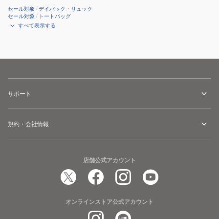
00807
50668
ル
セール対象
/
デイパック・リュック
ル
セール対象
/
トートバッグ
オ
オ
すべて表示する
ー
ー
バ
バ
ー
ー
プ
プ
リ
リ
ン
ン
サポート
ト
ト
105362-
105384-
規約・会社情報
00648
00648
店舗公式アカウント
オンラインストア公式アカウント