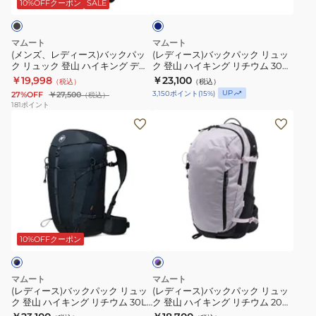
ス)
ク
エ
エ
ビ
10%OFFクーポン
SALE
ー
バ
パ
ク
ク
ッ
ッ
セ
セ
マムート
マムート
ク
ク
ロ
ロ
(メンズ、レディース)バックパッ
(レディース)バックパック リュッ
ク リュック 登山 ハイキング デュ
ク 登山 ハイキング リチウム 30
パ
リ
ン
ン
カン 26 2530-01260-0001
2530-00740
￥19,998
￥23,100
（税込）
（税込）
ッ
ュ
2.0
2.0
UP
3,150
ポイント
(
15
%)
27%OFF
￥27,500
（税込）
ク
ッ
ジ
ジ
181
ポイント
(レ
(レ
リ
ク
ャ
ャ
デ
デ
ュ
登
パ
パ
ィ
ィ
ッ
山
ン
ン
ー
ー
ク
ハ
エ
エ
ス)
ス)
登
イ
ク
ク
バ
バ
山
キ
ス
ス
パ
ッ
ッ
ハ
ン
ク
ク
ー
ク
ク
イ
グ
ル
ル
10%OFFクーポン
プ
ル
パ
パ
キ
リ
ー
ー
×
ッ
ッ
ン
チ
シ
シ
ブ
マムート
マムート
ク
ク
ラ
グ
ウ
ブ
ブ
(レディース)バックパック リュッ
(レディース)バックパック リュッ
ッ
ク 登山 ハイキング リチウム 30L
ク 登山 ハイキング リチウム 20
リ
リ
デ
ム
25L
15
ク
2530-00740-5975-V
Women 2530-00720-6435