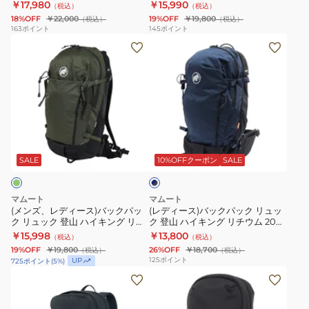
スポーター 15 2510-04191-0001
03452-0001
￥17,980
￥15,990
（税込）
（税込）
ッ
ザ
ム
18%OFF
￥22,000
19%OFF
￥19,800
（税込）
（税込）
ク
ッ
25
163
ポイント
145
ポイント
(メ
(レ
パ
ク
2530-
ン
デ
ッ
リ
00730-
ズ、
ィ
ク
ュ
5975
レ
ー
リ
ッ
デ
ス)
ュ
ク
ィ
バ
ッ
Lithium
ネ
ー
ッ
ク
25
イ
ス)
ク
セ
2530-
SALE
10%OFFクーポン
SALE
ビ
ー
バ
パ
オ
03452-
×
ッ
ッ
ン
0001
ブ
マムート
マムート
ク
ク
ラ
ト
(メンズ、レディース)バックパッ
(レディース)バックパック リュッ
ッ
ク リュック 登山 ハイキング リチ
ク 登山 ハイキング リチウム 20
パ
リ
ラ
ク
ウム 25 2530-03452-40294
Women 2530-00720-5975
￥15,998
￥13,800
（税込）
（税込）
ッ
ュ
ン
19%OFF
￥19,800
26%OFF
￥18,700
（税込）
（税込）
ク
ッ
ス
125
ポイント
UP
725
ポイント
(
5
%)
リ
ク
ポ
(メ
(メ
ュ
登
ー
ン
ン
ッ
山
タ
ズ、
ズ、