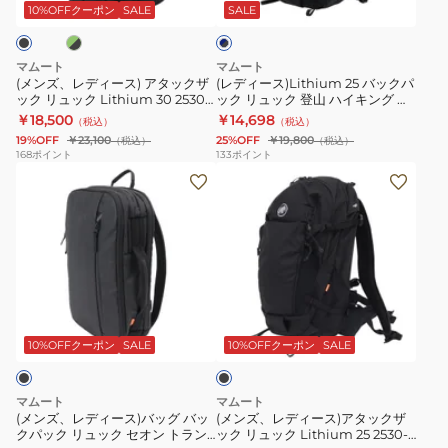
ス)
ッ
ス
イ
10%OFFクーポン
SALE
SALE
ビ
ー
ア
ク
ポ
キ
×
タ
パ
ー
ン
ブ
マムート
マムート
ッ
ッ
ラ
タ
グ
(メンズ、レディース) アタックザ
(レディース)Lithium 25 バックパ
ッ
ック リュック Lithium 30 2530-
ック リュック 登山 ハイキング リ
ク
ク
ー
デ
ク
03152
チウム 25 2530-00730-5975
￥18,500
￥14,698
（税込）
（税込）
ザ
リ
25
ュ
19%OFF
￥23,100
25%OFF
￥19,800
（税込）
（税込）
ッ
ュ
2510-
カ
168
ポイント
133
ポイント
(メ
(メ
ク
ッ
03911-
ン
ン
ン
リ
ク
0001-
32
ズ、
ズ、
ュ
登
1025
2530-
レ
レ
ッ
山
25L
01300-
デ
デ
ク
ハ
通
0001
ィ
ィ
Lithium
イ
勤
ブ
ー
ー
30
キ
ラ
ス)
ス)
2530-
ン
ッ
10%OFFクーポン
SALE
10%OFFクーポン
SALE
ク
バ
ア
03152
グ
ッ
タ
リ
マムート
マムート
グ
ッ
チ
(メンズ、レディース)バッグ バッ
(メンズ、レディース)アタックザ
クパック リュック セオン トラン
ック リュック Lithium 25 2530-
バ
ク
ウ