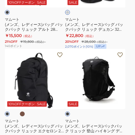
ス)
ス)
エ
ル
ス
10%OFFクーポン
SALE
SALE
グ
バ
バ
ク
ダ
レ
ッ
ッ
セ
ー
ー
マムート
マムート
グ
グ
ロ
ハ
(メンズ、レディース)バッグ バッ
(メンズ、レディース)バッグ バッ
クパック リュック アルト 28
クパック リュック デュカン 32
バ
バ
ン
ー
2570-00290-0001
2530-01300-00791
￥15,500
￥22,800
（税込）
（税込）
ッ
ッ
2.0
ネ
21%OFF
￥19,800
20%OFF
￥28,600
（税込）
（税込）
ク
ク
ジ
ス
140
ポイント
UP
2,070
ポイント
(
10
%)
パ
パ
ャ
(メ
ポ
(メ
ッ
ッ
パ
ン
ケ
ン
ク
ク
ン
ズ、
ッ
ズ、
リ
リ
エ
レ
ト
レ
ュ
ュ
ク
デ
M
デ
ッ
ッ
ス
ィ
2810-
ィ
カ
ブ
ク
ク
ク
ー
00830-
ー
ラ
ア
デ
ル
ス)
0001
ス)
ッ
10%OFFクーポン
SALE
SALE
ク
ル
ュ
ー
バ
バ
ト
カ
シ
ッ
ッ
マムート
マムート
28
ン
ブ
グ
ク
(メンズ、レディース)バッグ バッ
(メンズ、レディース)バックパッ
クパック リュック エクセロン 2.0
ク リュック 登山 ハイキング デュ
2570-
32
30L
バ
パ