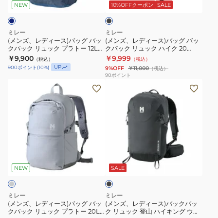
ス)
ス)
イ
MIS0765
ッ
NEW
10%OFFクーポン
SALE
ク
バ
バ
キ
ッ
ッ
ン
ミレー
ミレー
グ
グ
グ
(メンズ、レディース)バッグ バッ
(メンズ、レディース)バッグ バッ
クパック リュック プラトー 12L
クパック リュック ハイク 20
バ
バ
デ
MIS0766
MIS2502-N0247
￥9,900
￥9,999
（税込）
（税込）
ッ
ッ
フ
UP
900
ポイント
(
10
%)
9%OFF
￥11,000
（税込）
ク
ク
ィ
90
ポイント
(メ
(メ
パ
パ
20
ン
ン
ッ
ッ
MIS0789-
ズ、
ズ、
ク
ク
N7317
レ
レ
リ
リ
デ
デ
ュ
ュ
ィ
ィ
ッ
ッ
ブ
ー
ー
ク
ク
ラ
ス)
ス)
プ
ハ
ッ
NEW
SALE
ク
バ
バ
ラ
イ
ッ
ッ
ト
ク
ミレー
ミレー
グ
ク
ー
20
(メンズ、レディース)バッグ バッ
(メンズ、レディース)バックパッ
クパック リュック プラトー 20L
ク リュック 登山 ハイキング ウェ
バ
パ
12L
MIS2502-