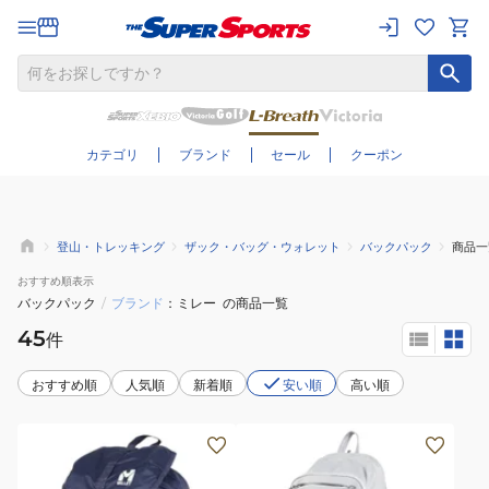
さらに絞り込む
カテゴリ
ブランド
セール
クーポン
登山・トレッキング
ザック・バッグ・ウォレット
バックパック
商品一
おすすめ
順表示
バックパック
/
ブランド
ミレー
の商品一覧
45
件
おすすめ順
人気順
新着順
安い順
高い順
(メ
(メ
ン
ン