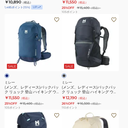
MIS0765
ルキン ジップ 25 MIS01305-
￥10,890
￥11,550
（税込）
（税込）
ッ
ッ
MIS0766
N0247
N0247
UP
1,485
ポイント
(
15
%)
25%OFF
￥15,400
（税込）
ク
ク
105
ポイント
(メ
(メ
パ
リ
ン
ン
ッ
ュ
ズ、
ズ、
ク
ッ
レ
レ
リ
ク
デ
デ
ュ
登
ィ
ィ
ッ
山
ブ
ー
ー
ク
ハ
ラ
ス)
ス)
プ
イ
ッ
SALE
SALE
ク
バ
バ
ラ
キ
ッ
ッ
ト
ン
ミレー
ミレー
ク
ク
ー
グ
(メンズ、レディース)バックパッ
(メンズ、レディース)バックパッ
ク リュック 登山 ハイキング ウェ
ク リュック 登山 ハイキング ウェ
パ
パ
20L
ウ
ルキン ジップ 25 MIS01305-
ルキン 25 MIS0758-N0247
￥11,550
￥12,190
（税込）
（税込）
ッ
ッ
MIS0765
ェ
N7317
25%OFF
￥15,400
26%OFF
￥16,500
（税込）
（税込）
ク
ク
ル
105
ポイント
110
ポイント
(レ
(メ
リ
リ
キ
デ
ン
ュ
ュ
ン
ィ
ズ、
ッ
ッ
ジ