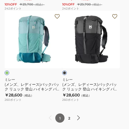
ザ
リ
N7317 ネイビー 40L+5L
プレッド 40L+5L
10%OFF
￥29,700
10%OFF
￥29,700
（税込）
（税込）
ル
ル
ッ
ュ
242
ポイント
242
ポイント
マ
マ
(メ
(メ
ク
ッ
ラ
ラ
ン
ン
リ
ク
ン
ン
ズ、
ズ、
ュ
SAAS
25
25
レ
レ
ッ
FEE
MIS01302-
MIS01302-
デ
デ
ク
サ
N0247
N6365
ィ
ィ
SAAS
ー
ブ
ー
ー
FEE
ス
ラ
ス)
ス)
サ
フ
ッ
ク
バ
バ
ー
ェ
ッ
ッ
ス
ー
ミレー
ミレー
ク
ク
フ
NX
(メンズ、レディース)バックパッ
(メンズ、レディース)バックパッ
ク リュック 登山 ハイキング パル
ク リュック 登山 ハイキング パル
パ
パ
ェ
40+5
マラン 35 MIS01301-N0003
マラン 35 MIS01301-N0247
￥28,600
￥28,600
（税込）
（税込）
ッ
ッ
―
W
260
ポイント
260
ポイント
ク
ク
NX
MIS0755-
リ
リ
40+5
N1546
ュ
ュ
MIS0754-
デ
1
2
ッ
ッ
N7317
ィ