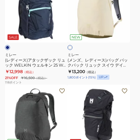
ー
レ
ク
ク
ッ
ス)
デ
登
登
プ
ア
ィ
山
山
25
ア
タ
ー
ハ
ハ
MIS01305-
イ
ッ
ス)
イ
イ
N0247
SALE
NEW
ボ
リ
ク
バ
キ
キ
ー
ザ
ッ
ン
ン
ミレー
ミレー
ッ
グ
グ
グ
(レディース)アタックザック リュ
(メンズ、レディース)バッグ バッ
ック WELKIN ウェルキン 25 W
クパック リュック スイウ デイ
ク
バ
ウ
ウ
MIS0759-N7317 ネイビー 25L
18L MIS01338
￥12,998
￥13,200
（税込）
（税込）
リ
ッ
ェ
ェ
UP
1,800
ポイント
(
15
%)
21%OFF
￥16,500
（税込）
ュ
ク
ル
ル
118
ポイント
(メ
(メ
ッ
パ
キ
キ
ン
ン
ク
ッ
ン
ン
ズ、
ズ、
WELKIN
ク
ジ
25
レ
レ
ウ
リ
ッ
MIS0758-
デ
デ
ェ
ュ
プ
N0247
ィ
ィ
ル
ッ
25
ブ
ー
ー
キ
ク
MIS01305-
ラ