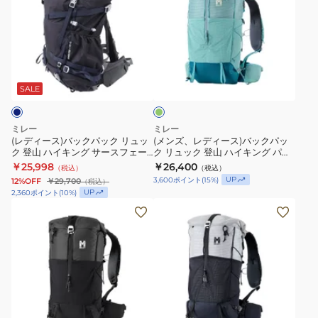
ー
ュ
ッ
ィ
ズ、
NX
ッ
ク
ー
レ
30+5
ク
登
ス)
デ
MIS0756-
SAAS
山
バ
ィ
エ
N0247
FEE
ハ
ッ
ー
メ
サ
イ
ク
ス)
グ
SALE
リ
ー
キ
パ
バ
ー
ス
ン
ッ
ッ
ン
ミレー
ミレー
フ
グ
ク
ク
(レディース)バックパック リュッ
(メンズ、レディース)バックパッ
ク 登山 ハイキング サースフェー
ク リュック 登山 ハイキング パル
ェ
サ
リ
パ
NX 40+5 W MIS0755-N7317
マラン 25 MIS01302-N0003
￥25,998
￥26,400
（税込）
（税込）
ー
ー
ュ
ッ
UP
3,600
ポイント
(
15
%)
12%OFF
￥29,700
（税込）
NX
ス
ッ
ク
UP
2,360
ポイント
(
10
%)
40+5
フ
ク
リ
(メ
(メ
MIS0754-
ェ
登
ュ
ン
ン
N1546
ー
山
ッ
ズ、
ズ、
レ
NX
ハ
ク
レ
レ
ッ
40+5
イ
登
デ
デ
ド
MIS0754-
キ
山
ィ
ィ
グ
40L+5L
N0247
ン
ハ
ー
ー