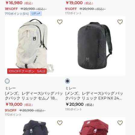
22 MIS01303-N4238
MIS01335-N0247
￥16,980
￥19,000
（税込）
（税込）
22
22
ッ
ッ
18%OFF
￥20,900
9%OFF
￥20,900
（税込）
（税込）
MIS01303-
MIS01303-
ク
ク
172
ポイント
UP
770
ポイント
(
5
%)
N0247
N3170
リ
パ
(メ
(メ
ュ
ッ
ン
ン
ッ
ク
ズ、
ズ、
ク
リ
レ
レ
登
ュ
デ
デ
山
ッ
ィ
ィ
ブ
ハ
ク
ー
ー
ラ
イ
セ
ス)
ス)
ッ
10%OFFクーポン
SALE
ク
キ
ム
バ
バ
ン
ノ
ッ
ッ
ミレー
ミレー
グ
18
グ
グ
(メンズ、レディース)バッグ バッ
(メンズ、レディース)バッグ バッ
クパック リュック セムノ 18
クパック リュック EXP NX 24
GRX
MIS01335-
バ
バ
MIS01335-N8014
MIS01309-N0247
￥19,000
￥20,900
（税込）
（税込）
22
N0247
ッ
ッ
190
ポイント
9%OFF
￥20,900
（税込）
MIS01303-
ク
ク
172
ポイント
N4238
(レ
(レ
パ
パ
デ
デ
ッ
ッ