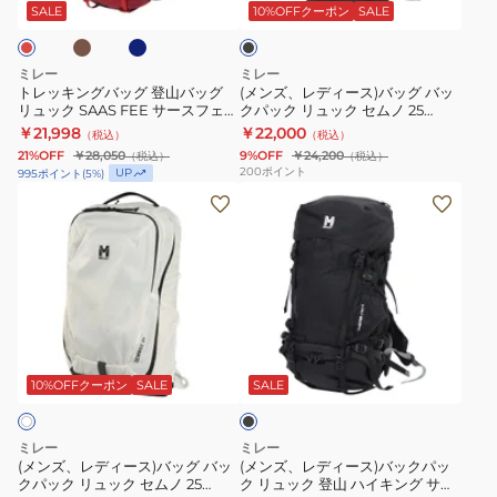
ビ
ッ
ス)
サ
ク
ッ
SALE
10%OFFクーポン
SALE
ー
ク
グ
バ
ー
登
登
ッ
ス
山
ミレー
ミレー
山
グ
フ
ハ
トレッキングバッグ 登山バッグ
(メンズ、レディース)バッグ バッ
リュック SAAS FEE サースフェー
クパック リュック セムノ 25
バ
バ
ェ
イ
NX 30+5 MIS0756 30L+5L
MIS01334-N0247
￥21,998
￥22,000
（税込）
（税込）
ッ
ッ
ー
キ
21%OFF
￥28,050
9%OFF
￥24,200
（税込）
（税込）
グ
ク
NX
ン
200
ポイント
UP
995
ポイント
(
5
%)
リ
パ
30+5
(メ
グ
(メ
ュ
ッ
W
ン
サ
ン
ッ
ク
MIS0757
ズ、
ー
ズ、
ク
リ
30L+5L
レ
ス
レ
SAAS
ュ
デ
フ
デ
FEE
ッ
ィ
ェ
ィ
ブ
サ
ク
ー
ー
ー
ラ
ー
セ
ス)
NX
ス)
ッ
10%OFFクーポン
SALE
SALE
ク
ス
ム
バ
30+5
バ
フ
ノ
ッ
MIS0757-
ッ
ミレー
ミレー
ェ
25
グ
N1546
ク
(メンズ、レディース)バッグ バッ
(メンズ、レディース)バックパッ
クパック リュック セムノ 25
ク リュック 登山 ハイキング サー
ー
MIS01334-
バ
パ