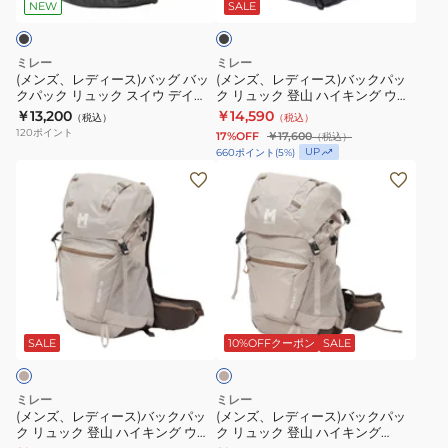
ス)
ス)
ン
ス
N7317
ッ
NEW
SALE
ク
バ
バ
25
イ
ッ
ッ
W
ウ
ミレー
ミレー
グ
ク
MIS0759-
デ
(メンズ、レディース)バッグ バッ
(メンズ、レディース)バックパッ
クパック リュック スイウ デイ
ク リュック 登山 ハイキング ウェ
バ
パ
N7317
イ
18L MIS01338
ルキン30 MIS0747-N0247
￥13,200
￥14,590
（税込）
（税込）
ッ
ッ
ネ
18L
120
ポイント
17%OFF
￥17,600
（税込）
ク
ク
イ
MIS01338
UP
660
ポイント
(
5
%)
パ
リ
ビ
(メ
(メ
ッ
ュ
ー
ン
ン
ク
ッ
25L
ズ、
ズ、
リ
ク
レ
レ
ュ
登
デ
デ
ッ
山
ィ
ィ
ベ
ク
ハ
ー
ー
ー
ス
イ
ス)
ス)
ジ
SALE
10%OFFクーポン
SALE
ュ
イ
キ
バ
バ
ウ
ン
ッ
ッ
ミレー
ミレー
デ
グ
ク
ク
(メンズ、レディース)バックパッ
(メンズ、レディース)バックパッ
ク リュック 登山 ハイキング ウェ
ク リュック 登山 ハイキング
イ
ウ
パ
パ