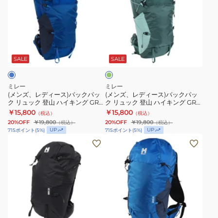
MIS0747-
ハ
ク
レ
レ
N3172
イ
登
デ
デ
キ
山
ィ
ィ
ダ
ン
ハ
ー
ー
ー
グ
イ
ス)
ス)
ク
SALE
SALE
グ
WELKIN
キ
バ
バ
リ
25
ン
ッ
ッ
ー
ミレー
ミレー
ウ
グ
ン
ク
ク
(メンズ、レディース)バックパッ
(メンズ、レディース)バックパッ
ク リュック 登山 ハイキング GRX
ク リュック 登山 ハイキング GRX
ィ
GRX
パ
パ
17 MIS01304-N3170
17 MIS01304-N4238
￥15,800
￥15,800
（税込）
（税込）
メ
17
ッ
ッ
20%OFF
￥19,800
20%OFF
￥19,800
（税込）
（税込）
ン
MIS01304-
ク
ク
UP
UP
715
ポイント
(
5
%)
715
ポイント
(
5
%)
ズ
N0247
リ
リ
(メ
(メ
MIS0759-
ュ
ュ
ン
ン
N3172
ッ
ッ
ズ、
ズ、
ク
ク
レ
レ
登
登
デ
デ
山
山
ィ
ィ
ブ
ハ
ハ
ー
ー
ル