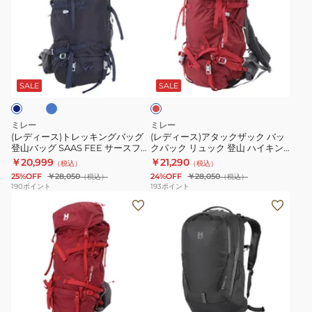
ィ
ィ
ク
ク
ー
ー
リ
リ
ス)
ス)
ュ
ュ
ト
ア
ッ
ッ
タ
レ
レ
タ
ク
ク
ッ
ッ
ッ
セ
EXP
ド
SALE
SALE
キ
ク
ム
NX
ン
ザ
ノ
24
ミレー
ミレー
グ
ッ
18
MIS01309-
(レディース)トレッキングバッグ
(レディース)アタックザック バッ
登山バッグ SAAS FEE サースフェ
クパック リュック 登山 ハイキン
バ
ク
MIS01335-
N0247
ー NX 30+5 W MIS0757 30L+5L
グ サースフェー NX 30+5
￥20,999
￥21,290
（税込）
（税込）
ッ
バ
N8014
MIS0757-N1546
25%OFF
￥28,050
24%OFF
￥28,050
（税込）
（税込）
グ
ッ
190
ポイント
193
ポイント
ト
(メ
登
ク
レ
ン
山
パ
ッ
ズ、
バ
ッ
キ
レ
ッ
ク
ン
デ
グ
リ
グ
ィ
SAAS
ュ
ブ
ネ
ブ
バ
ー
FEE
ッ
イ
ラ