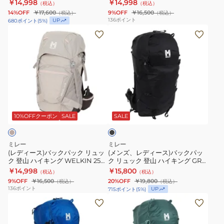
ルキン 30 MIS0747-N3172
WELKIN 25 MIS0758-N3172
￥14,998
￥14,998
（税込）
（税込）
18L
ェ
ッ
ッ
14%OFF
￥17,600
9%OFF
￥16,500
（税込）
（税込）
MIS01338
ル
ク
ク
136
ポイント
UP
680
ポイント
(
5
%)
キ
リ
リ
(レ
(メ
ン
ュ
ュ
デ
ン
30
ッ
ッ
ィ
ズ、
MIS0747-
ク
ク
ー
レ
N0247
登
登
ス)
デ
山
山
バ
ィ
ブ
ハ
ハ
ッ
ー
ラ
イ
イ
ク
ス)
ッ
10%OFFクーポン
SALE
SALE
ク
キ
キ
パ
バ
ン
ン
ッ
ッ
ミレー
ミレー
グ
グ
ク
ク
(レディース)バックパック リュッ
(メンズ、レディース)バックパッ
ク 登山 ハイキング WELKIN 25
ク リュック 登山 ハイキング GRX
ウ
WELKIN
リ
パ
ウィメンズ MIS0759-N3172
17 MIS01304-N0247
￥14,998
￥15,800
（税込）
（税込）
ェ
25
ュ
ッ
9%OFF
￥16,500
20%OFF
￥19,800
（税込）
（税込）
ル
MIS0758-
ッ
ク
136
ポイント
UP
715
ポイント
(
5
%)
キ
N3172
ク
リ
(メ
(メ
ン
登
ュ
ン
ン
30
山
ッ
ズ、
ズ、