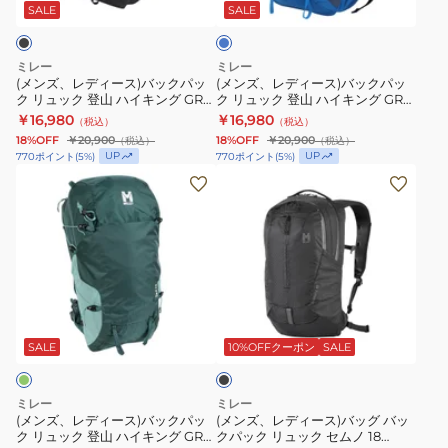
イ
イ
ス)
ス)
ー
SALE
SALE
キ
キ
バ
バ
ン
ン
ッ
ッ
ミレー
ミレー
グ
グ
ク
ク
(メンズ、レディース)バックパッ
(メンズ、レディース)バックパッ
ク リュック 登山 ハイキング GRX
ク リュック 登山 ハイキング GRX
GRX
GRX
パ
パ
22 MIS01303-N0247
22 MIS01303-N3170
￥16,980
￥16,980
（税込）
（税込）
17
17
ッ
ッ
18%OFF
￥20,900
18%OFF
￥20,900
（税込）
（税込）
MIS01304-
MIS01304-
ク
ク
UP
UP
770
ポイント
(
5
%)
770
ポイント
(
5
%)
N3170
N4238
リ
リ
(メ
(メ
ュ
ュ
ン
ン
ッ
ッ
ズ、
ズ、
ク
ク
レ
レ
登
登
デ
デ
山
山
ィ
ィ
ブ
ハ
ハ
ー
ー
ラ
イ
イ
ス)
ス)
ッ
SALE
10%OFFクーポン
SALE
ク
キ
キ
バ
バ
ン
ン
ッ
ッ
ミレー
ミレー
グ
グ
ク
グ
(メンズ、レディース)バックパッ
(メンズ、レディース)バッグ バッ
ク リュック 登山 ハイキング GRX
クパック リュック セムノ 18
GRX
GRX
パ
バ