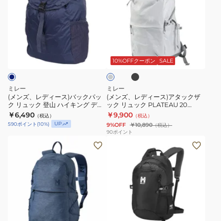
ズ、
ズ、
レ
レ
デ
デ
ィ
ィ
ブ
ラ
ー
ー
ラ
イ
ッ
ス)
ス)
ト
10%OFFクーポン
SALE
ク
グ
バ
ア
レ
ッ
タ
ー
ミレー
ミレー
ク
ッ
(メンズ、レディース)バックパッ
(メンズ、レディース)アタックザ
ク リュック 登山 ハイキング デフ
ック リュック PLATEAU 20
パ
ク
ィ 20 MIS0789-N7317
MIS0765
￥6,490
￥9,900
（税込）
（税込）
ッ
ザ
UP
590
ポイント
(
10
%)
9%OFF
￥10,890
（税込）
ク
ッ
90
ポイント
(メ
(メ
リ
ク
ン
ン
ュ
リ
ズ、
ズ、
ッ
ュ
レ
レ
ク
ッ
デ
デ
登
ク
ィ
ィ
山
PLATEAU
ブ
ー
ー
ハ
20
ラ