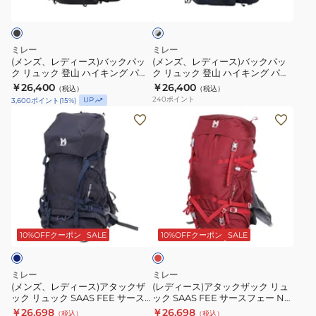
レ
グ
イ
ス)
ス)
ー
×
サ
キ
バ
バ
ブ
ー
ン
ッ
ッ
ラ
ミレー
ミレー
ス
グ
ク
ク
ッ
(メンズ、レディース)バックパッ
(メンズ、レディース)バックパッ
ク
ク リュック 登山 ハイキング パル
ク リュック 登山 ハイキング パル
フ
パ
パ
パ
マラン 25 MIS01302-N0247
マラン 25 MIS01302-N6365
￥26,400
￥26,400
（税込）
（税込）
ェ
ル
ッ
ッ
240
ポイント
UP
3,600
ポイント
(
15
%)
ー
マ
ク
ク
(メ
(レ
NX
ラ
リ
リ
ン
デ
40+5
ン
ュ
ュ
ズ、
ィ
W
25
ッ
ッ
レ
ー
MIS0755-
MIS01302-
ク
ク
デ
ス)
N7317
N0003
登
登
ィ
ア
山
山
レ
ー
タ
ッ
ハ
ハ
ス)
ッ
ド
10%OFFクーポン
SALE
10%OFFクーポン
SALE
イ
イ
ア
ク
キ
キ
タ
ザ
ミレー
ミレー
ン
ン
ッ
ッ
(メンズ、レディース)アタックザ
(レディース)アタックザック リュ
グ
グ
ック リュック SAAS FEE サース
ック SAAS FEE サースフェー NX
ク
ク
フェ― NX 40+5 MIS0754-
40+5 W MIS0755-N1546 ディー
パ
￥26,698
パ
￥26,698
（税込）
（税込）