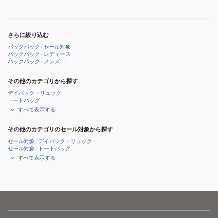
ク
ク
ネ
ー
登
登
イ
プ
山
山
ビ
レ
さらに絞り込む
ハ
ハ
ー
ッ
バックパック
/
セール対象
イ
イ
40L+5L
ド
バックパック
/
レディース
バックパック
/
メンズ
キ
キ
40L+5L
ン
ン
その他のカテゴリから探す
グ
グ
デイパック・リュック
パ
パ
トートバッグ
ル
ル
すべて表示する
マ
マ
その他のカテゴリのセール対象から探す
ラ
ラ
セール対象
/
デイパック・リュック
ン
ン
セール対象
/
トートバッグ
35
35
すべて表示する
MIS01301-
MIS01301-
N0003
N0247