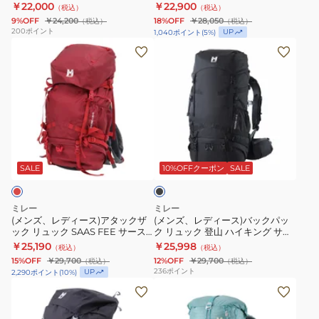
MIS01334-N8014
スフェー NX 30+5 MIS0756-
￥22,000
￥22,900
（税込）
（税込）
NX
N0247
ッ
ッ
N0247
9%OFF
￥24,200
18%OFF
￥28,050
（税込）
（税込）
30+5
ク
ク
200
ポイント
UP
1,040
ポイント
(
5
%)
MIS0756
パ
リ
(メ
(メ
30L+5L
ッ
ュ
ン
ン
ク
ッ
ズ、
ズ、
リ
ク
レ
レ
ュ
登
デ
デ
ッ
山
ィ
ィ
ブ
ク
ハ
ー
ー
ラ
セ
イ
ス)
ス)
ッ
SALE
10%OFFクーポン
SALE
ク
ム
キ
ア
バ
ノ
ン
タ
ッ
ミレー
ミレー
25
グ
ッ
ク
(メンズ、レディース)アタックザ
(メンズ、レディース)バックパッ
ック リュック SAAS FEE サース
ク リュック 登山 ハイキング サー
MIS01334-
サ
ク
パ
フェー NX 40+5 MIS0754-
スフェー NX 40+5 MIS0754-
￥25,190
￥25,998
（税込）
（税込）
N8014
ー
ザ
ッ
N1546 レッド 40L+5L
N0247
15%OFF
￥29,700
12%OFF
￥29,700
（税込）
（税込）
ス
ッ
ク
236
ポイント
UP
2,290
ポイント
(
10
%)
フ
ク
リ
(レ
(メ
ェ
リ
ュ
デ
ン