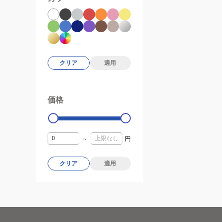
クリア
適用
価格
99000
0
～
円
クリア
適用