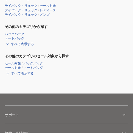
イ
デイパック・リュック
/
セール対象
27
デイパック・リュック
/
レディース
デイパック・リュック
/
メンズ
19761574001000
ブ
その他のカテゴリから探す
ラ
バックパック
ッ
トートバッグ
すべて表示する
ク
27L
その他のカテゴリのセール対象から探す
セール対象
/
バックパック
セール対象
/
トートバッグ
すべて表示する
サポート