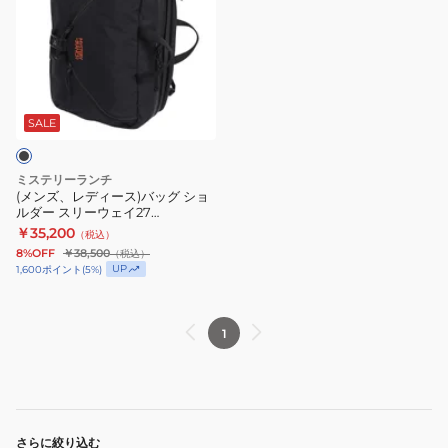
ズ、
レ
デ
ィ
ー
ス)
SALE
バ
ッ
ミステリーランチ
グ
(メンズ、レディース)バッグ ショ
ルダー スリーウェイ27
シ
19761574001000 ブラック 27L
￥35,200
（税込）
ョ
8%OFF
￥38,500
（税込）
ル
UP
1,600
ポイント
(
5
%)
ダ
ー
1
ス
リ
ー
ウ
ェ
さらに絞り込む