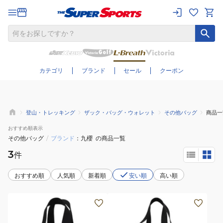
さらに絞り込む
カテゴリ
ブランド
セール
クーポン
登山・トレッキング
ザック・バッグ・ウォレット
その他バッグ
商品一
おすすめ
順表示
その他バッグ
/
ブランド
九櫻
の商品一覧
3
件
おすすめ順
人気順
新着順
安い順
高い順
(メ
(メ
ン
ン