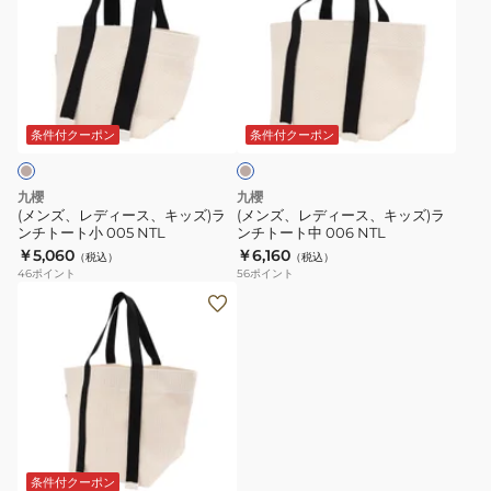
ズ、
ズ、
レ
レ
デ
デ
ィ
ィ
キ
ー
ー
ナ
ス、
ス、
リ
条件付クーポン
条件付クーポン
キ
キ
ッ
ッ
九櫻
九櫻
ズ)
ズ)
(メンズ、レディース、キッズ)ラ
(メンズ、レディース、キッズ)ラ
ンチトート小 005 NTL
ンチトート中 006 NTL
ラ
ラ
￥5,060
￥6,160
（税込）
（税込）
ン
ン
46
ポイント
56
ポイント
チ
チ
(メ
ト
ト
ン
ー
ー
ズ、
ト
ト
レ
小
中
デ
005
006
ィ
NTL
NTL
ー
ス)
条件付クーポン