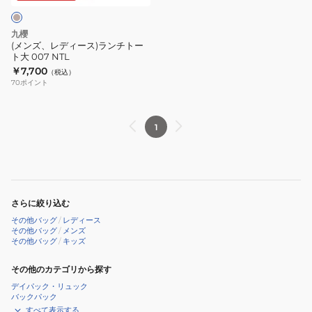
ラ
ン
九櫻
チ
(メンズ、レディース)ランチトー
ト大 007 NTL
ト
￥7,700
（税込）
ー
70
ポイント
ト
大
007
1
NTL
さらに絞り込む
その他バッグ
/
レディース
その他バッグ
/
メンズ
その他バッグ
/
キッズ
その他のカテゴリから探す
デイパック・リュック
バックパック
すべて表示する