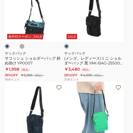
ッ
ズ、
シ
レ
ュ
デ
シ
ィ
ベ
ブ
ョ
ー
ラ
ル
ス)
ッ
条件付クーポン
SALE
SALE
ク
ダ
ミ
ー
ニ
ヤックパック
ヤックパック
バ
シ
サコッシュ ショルダーバッグ 斜
(メンズ、レディース)ミニ ショル
め掛け YP0007
ダーバッグ 黒 YAK-BAG-25S003
ッ
ョ
BLK ミニショルダー ポシェット
￥1,998
￥3,480
（税込）
（税込）
グ
ル
斜め掛けバッグ 肩掛けバッグ
39%OFF
￥3,300
29%OFF
￥4,950
（税込）
（税込）
斜
ダ
18
ポイント
31
ポイント
(メ
(メ
め
ー
ン
ン
掛
バ
ズ、
ズ、
け
ッ
レ
レ
YP0007
グ
デ
デ
黒
ィ
ィ
YAK-
グ
ー
ー
BAG-
リ