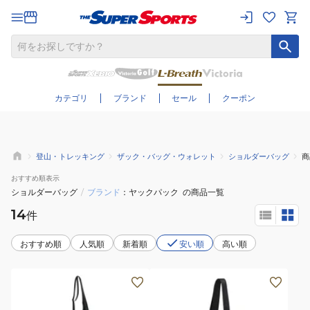
さらに絞り込む
カテゴリ
ブランド
セール
クーポン
登山・トレッキング
ザック・バッグ・ウォレット
ショルダーバッグ
商
おすすめ
順表示
ショルダーバッグ
/
ブランド
ヤックパック
の商品一覧
14
件
おすすめ順
人気順
新着順
安い順
高い順
サ
(メ
コ
ン