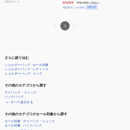
53
ポイント
6%OFF
￥6,490
（税込）
使
グ
グ
バ
ッ
UP
162
ポイント
(
3
%)
い
斜
斜
ッ
グ
シ
め
め
グ
黒
ン
1
掛
掛
グ
YAK-
プ
け
け
リ
BGL-
ル
バ
バ
ー
26S011
ッ
ッ
ン
BLK
グ
グ
YAK24S010007
ボ
さらに絞り込む
GRN
デ
ショルダーバッグ
/
セール対象
ィ
ショルダーバッグ
/
レディース
ショルダーバッグ
/
メンズ
バ
ッ
その他のカテゴリから探す
グ
デイパック・リュック
シ
バックパック
すべて表示する
ョ
ル
その他のカテゴリのセール対象から探す
ダ
セール対象
/
デイパック・リュック
ー
セール対象
/
バックパック