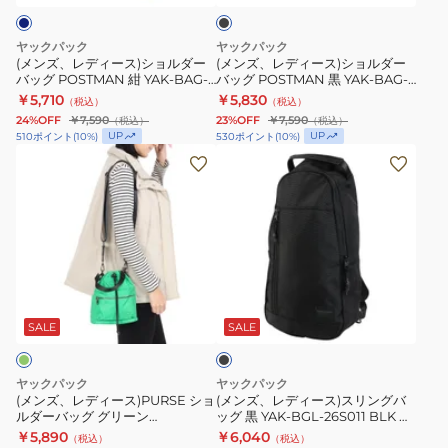
ク
25S004
け
シ
シ
NVY
外
ョ
ョ
ヤックパック
ヤックパック
肩
出
ル
ル
(メンズ、レディース)ショルダー
(メンズ、レディース)ショルダー
バッグ POSTMAN 紺 YAK-BAG-
バッグ POSTMAN 黒 YAK-BAG-
掛
日
ダ
ダ
25S007 NVY 肩掛けバッグ 斜め
25S007 BLK 肩掛けバッグ 斜め
￥5,710
￥5,830
（税込）
（税込）
け
常
ー
ー
掛けバッグ
掛けバッグ
24%OFF
￥7,590
23%OFF
￥7,590
（税込）
（税込）
収
使
バ
バ
UP
UP
510
ポイント
(
10
%)
530
ポイント
(
10
%)
納
い
ッ
ッ
(メ
(メ
男
シ
グ
グ
ン
ン
女
ン
POSTMAN
POSTMAN
ズ、
ズ、
兼
プ
紺
黒
レ
レ
用
ル
YAK-
YAK-
デ
デ
お
BAG-
BAG-
ィ
ィ
ブ
出
25S007
25S007
ー
ー
ラ
か
NVY
BLK
ス)PURSE
ス)
ッ
SALE
SALE
ク
け
肩
肩
シ
ス
外
掛
掛
ョ
リ
ヤックパック
ヤックパック
出
け
け
ル
ン
(メンズ、レディース)PURSE ショ
(メンズ、レディース)スリングバ
ルダーバッグ グリーン
ッグ 黒 YAK-BGL-26S011 BLK ボ
日
バ
バ
ダ
グ
YAK24S010007 GRN
ディバッグショルダーバッグ
￥5,890
￥6,040
（税込）
（税込）
常
ッ
ッ
ー
バ