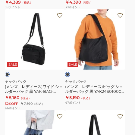
YAK24S010006 BLK
YAK24S010010 BLK ミニショル
￥4,389
￥4,390
（税込）
（税込）
シ
モ
ョ
ッ
ダー ポシェット 肩掛け 斜め掛け
39
ポイント
39
ポイント
ョ
ー
ル
グ
(メ
(メ
ル
ル
ダ
肩
ン
ン
ダ
シ
ー
掛
ズ、
ズ、
ー
ョ
ポ
け
レ
レ
バ
ル
シ
バ
デ
デ
ッ
ダ
ェ
ッ
ィ
ィ
ブ
グ
ー
ッ
グ
ー
ー
ラ
黒
バ
ト
ス)
ス)
ッ
SALE
SALE
YAK24S010006
ッ
斜
ク
ワ
ビ
BLK
グ
め
イ
ッ
ヤックパック
ヤックパック
黒
掛
ド
グ
(メンズ、レディース)ワイド ショ
(メンズ、レディース)ビッグ ショ
YAK24S010010
け
ルダーバッグ 黒 YAK-BAG-
ルダーバッグ 黒 YAK24S010009
シ
シ
25S004 BLK 肩掛け 収納 男女兼
BLK
￥5,160
￥5,190
BLK
バ
（税込）
（税込）
ョ
ョ
用 お出かけ 外出 日常使い シンプ
47
ポイント
32%OFF
￥7,590
（税込）
ミ
ッ
ル
ル
ル
46
ポイント
ニ
グ
(メ
(メ
ダ
ダ
シ
肩
ン
ン
ー
ー
ョ
掛
ズ、
ズ、
バ
バ
ル
け