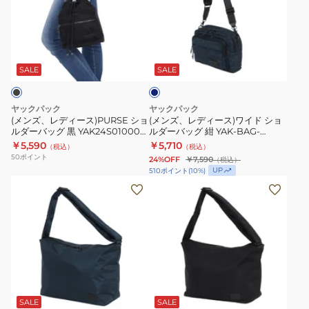
レ
レ
ッ
ッ
ダ
バ
デ
デ
グ
グ
ー
ッ
ィ
ィ
黒
黒
ネ
ポ
グ
ー
ー
YAK-
YAK24S010009
イ
シ
ス)PURSE
ス)
BAG-
BLK
ビ
SALE
SALE
ェ
ー
シ
ワ
25S004
ッ
ョ
イ
BLK
ヤックパック
ヤックパック
ト
ル
ド
肩
(メンズ、レディース)PURSE ショ
(メンズ、レディース)ワイド ショ
肩
ルダーバッグ 黒 YAK24S010007
ルダーバッグ 紺 YAK-BAG-
ダ
シ
掛
BLK
25S004 NVY 肩掛け 収納 男女兼
￥5,590
￥5,710
掛
（税込）
（税込）
ー
ョ
け
用 お出かけ 外出 日常使い シンプ
50
ポイント
24%OFF
￥7,590
（税込）
け
ル
バ
ル
収
UP
510
ポイント
(
10
%)
斜
ッ
ダ
納
(メ
(メ
め
グ
ー
男
ン
ン
掛
黒
バ
女
ズ、
ズ、
け
YAK24S010007
ッ
兼
レ
レ
BLK
グ
用
デ
デ
紺
お
ィ
ィ
ブ
YAK-
出
ー
ー
ラ
BAG-
か
ス)
ス)
ッ
SALE
SALE