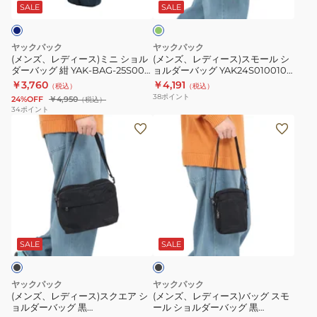
ス)
ス)
25S003
ー
SALE
SALE
ン
ミ
ス
BLK
ニ
モ
ミ
ヤックパック
ヤックパック
シ
ー
ニ
(メンズ、レディース)ミニ ショル
(メンズ、レディース)スモール シ
ダーバッグ 紺 YAK-BAG-25S003
ョルダーバッグ YAK24S010010
ョ
ル
シ
NVY ミニショルダー ポシェット
GRN
￥3,760
￥4,191
（税込）
（税込）
ル
シ
ョ
斜め掛けバッグ 肩掛けバッグ
38
ポイント
24%OFF
￥4,950
（税込）
ダ
ョ
ル
34
ポイント
(メ
(メ
ー
ル
ダ
ン
ン
バ
ダ
ー
ズ、
ズ、
ッ
ー
ポ
レ
レ
グ
バ
シ
デ
デ
紺
ッ
ェ
ィ
ィ
YAK-
グ
ッ
ブ
ー
ー
BAG-
YAK24S010010
ト
ラ
ス)
ス)
25S003
GRN
斜
ッ
SALE
SALE
ク
ス
バ
NVY
め
ク
ッ
ミ
掛
ヤックパック
ヤックパック
エ
グ
ニ
け
(メンズ、レディース)スクエア シ
(メンズ、レディース)バッグ スモ
ョルダーバッグ 黒
ール ショルダーバッグ 黒
ア
ス
シ
バ