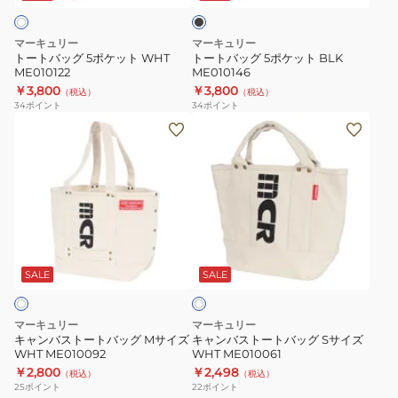
ク
ケ
ケ
ッ
ッ
マーキュリー
マーキュリー
ト
ト
トートバッグ 5ポケット WHT
トートバッグ 5ポケット BLK
ME010122
ME010146
WHT
BLK
￥3,800
￥3,800
（税込）
（税込）
ME010122
ME010146
34
ポイント
34
ポイント
キ
キ
ャ
ャ
ン
ン
バ
バ
ス
ス
ト
ト
ホ
ー
ー
ワ
ト
ト
SALE
SALE
イ
ト
バ
バ
ッ
ッ
マーキュリー
マーキュリー
グ
グ
キャンバストートバッグ Mサイズ
キャンバストートバッグ Sサイズ
WHT ME010092
WHT ME010061
M
S
￥2,800
￥2,498
（税込）
（税込）
サ
サ
25
ポイント
22
ポイント