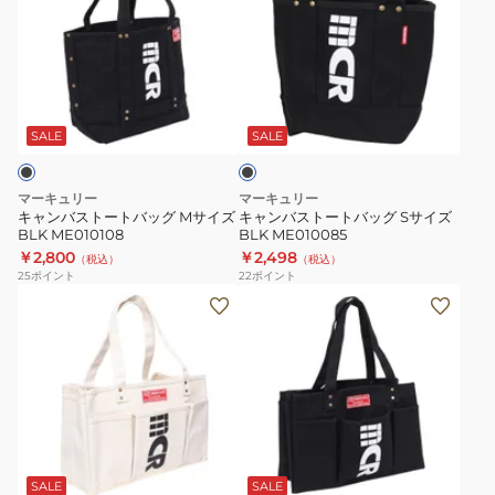
ン
ン
バ
バ
ス
ス
ト
ト
ブ
ー
ー
ラ
ト
ト
ッ
SALE
SALE
ク
バ
バ
ッ
ッ
マーキュリー
マーキュリー
グ
グ
キャンバストートバッグ Mサイズ
キャンバストートバッグ Sサイズ
BLK ME010108
BLK ME010085
M
S
￥2,800
￥2,498
（税込）
（税込）
サ
サ
25
ポイント
22
ポイント
イ
イ
ト
ト
ズ
ズ
ー
ー
BLK
BLK
ト
ト
ME010108
ME010085
バ
バ
ッ
ッ
グ
グ
ブ
5
5
ラ
ポ
ポ
ッ
SALE
SALE