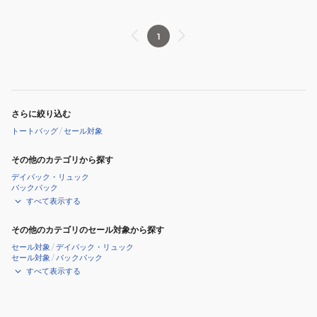
イ
イ
ズ
ズ
WHT
WHT
1
ME010092
ME010061
さらに絞り込む
トートバッグ
/
セール対象
その他のカテゴリから探す
デイパック・リュック
バックパック
すべて表示する
その他のカテゴリのセール対象から探す
セール対象
/
デイパック・リュック
セール対象
/
バックパック
すべて表示する