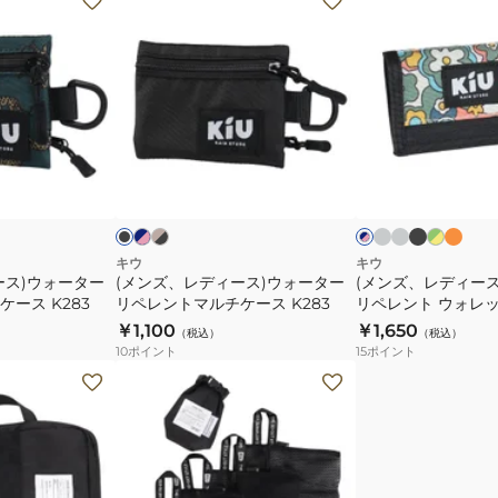
ン
ン
ズ、
ズ、
レ
レ
デ
デ
ィ
ィ
ー
ー
ラ
グ
ブ
オ
ネ
ベ
グ
ブ
ネ
イ
レ
ラ
レ
イ
ー
リ
ス)
ス)
ラ
イ
ト
ー
ッ
ン
ビ
ジ
ー
ッ
ク
ビ
ウ
ウ
グ
ク
ジ
ー
ュ
ン
グ
ー
ォ
ォ
レ
×
×
リ
×
ー
イ
レ
ー
ピ
ー
ー
キウ
キウ
エ
ッ
ン
ン
ース)ウォーター
(メンズ、レディース)ウォーター
(メンズ、レディー
タ
タ
ロ
ド
ク
ース K283
リペレントマルチケース K283
リペレント ウォレッ
ー
ー
ー
K278
￥1,100
￥1,650
（税込）
（税込）
リ
リ
10
ポイント
15
ポイント
ペ
ペ
(メ
レ
レ
ン
ン
ン
ズ、
ト
ト
レ
マ
ウ
デ