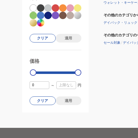
ウォレット・キーケー
K367
その他のカテゴリか
デイパック・リュック
その他のカテゴリの
クリア
適用
セール対象
/
デイパッ
価格
99000
0
～
円
クリア
適用