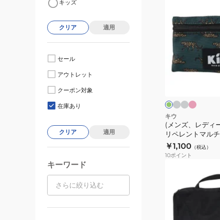
キッズ
ン
ズ、
クリア
適用
レ
デ
ィ
セール
ー
ラ
グ
ピ
ダ
アウトレット
イ
レ
ン
ス)
ー
ト
ー
ク
ク
ウ
クーポン対象
グ
グ
ク
ォ
レ
×
リ
在庫あり
ー
ピ
ブ
ー
ー
キウ
ン
ラ
ン
(メンズ、レディ
タ
ク
ッ
クリア
適用
リペレントマルチケ
ク
ー
￥1,100
（税込）
リ
10
ポイント
ペ
キーワード
(メ
レ
ン
ン
ズ、
ト
レ
マ
デ