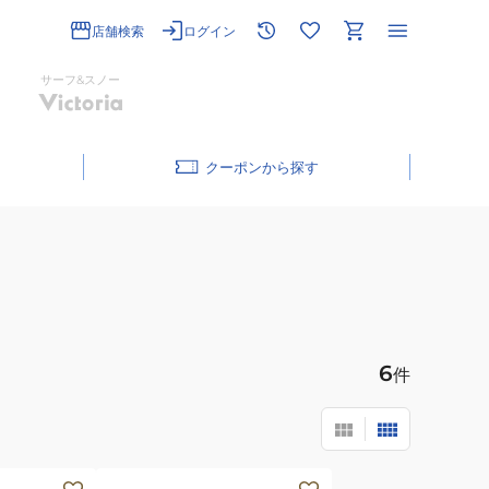
店舗検索
ログイン
サーフ&スノー
クーポン
6
件
(メ