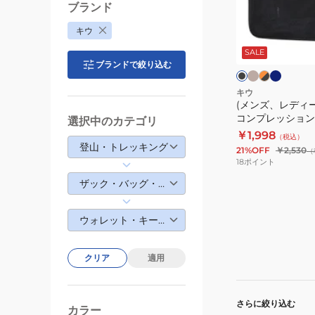
ル
ィ
ブランド
チ
ー
ベ
ネ
オ
ブ
キウ
ケ
ー
イ
レ
ス)
ラ
ジ
ビ
ン
ー
ッ
SALE
パ
ュ
ー
ジ
ク
ク
ブランドで絞り込む
ス
ッ
×
K283
ブ
カ
キウ
ラ
ラ
(メンズ、レディ
ブ
ッ
ッ
コンプレッションポ
選択中のカテゴリ
ク
ク
ル
￥1,998
（税込）
コ
登山・トレッキング
21%OFF
￥2,530
（
ン
18
ポイント
プ
ザック・バッグ・ウォレット
レ
ッ
ウォレット・キーケース
シ
ョ
ン
クリア
適用
ポ
ー
さらに絞り込む
チ
カラー