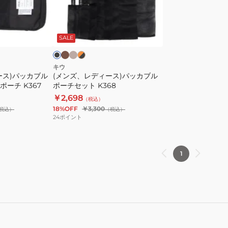
ル
ォ
ィ
チ
レ
ー
カ
ベ
オ
ブ
ケ
ッ
ー
ー
レ
ス)
ラ
キ
ジ
ン
ー
ト
ッ
SALE
パ
ュ
ジ
ス
タ
ッ
×
K283
イ
ブ
カ
キウ
プ-
ース)パッカブル
(メンズ、レディース)パッカブル
ブ
ーチ K367
ポーチセット K368
A
ル
￥2,698
K278
（税込）
ポ
18%OFF
￥3,300
税込）
（税込）
ー
24
ポイント
チ
セ
ッ
1
ト
K368