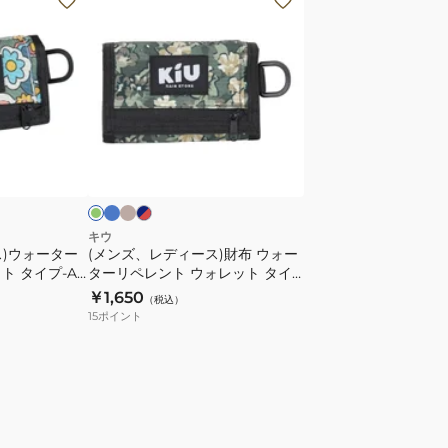
ン
ズ、
レ
デ
ィ
ー
ブ
ベ
ネ
ダ
ル
ー
イ
ス)
ー
ー
ジ
ビ
財
ュ
ー
布
×
ウ
キウ
ス)ウォーター
(メンズ、レディース)財布 ウォー
ォ
ト タイプ-A
ターリペレント ウォレット タイ
ー
プA K278
￥1,650
（税込）
タ
15
ポイント
ー
リ
ペ
レ
ン