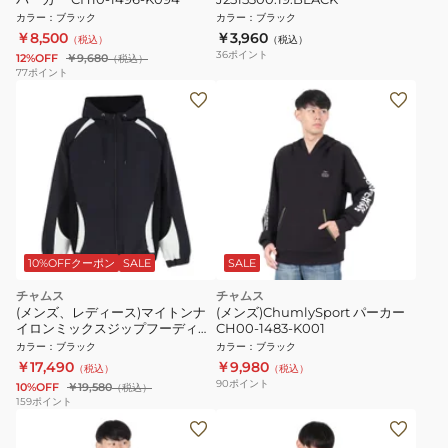
カラー
：
ブラック
カラー
：
ブラック
￥8,500
￥3,960
（税込）
（税込）
36
ポイント
12%OFF
￥9,680
（税込）
77
ポイント
10%OFFクーポン
SALE
SALE
チャムス
チャムス
(メンズ、レディース)マイトンナ
(メンズ)ChumlySport パーカー
イロンミックスジップフーディ
CH00-1483-K001
CH00-1510-K001
カラー
：
ブラック
カラー
：
ブラック
￥17,490
￥9,980
（税込）
（税込）
90
ポイント
10%OFF
￥19,580
（税込）
159
ポイント