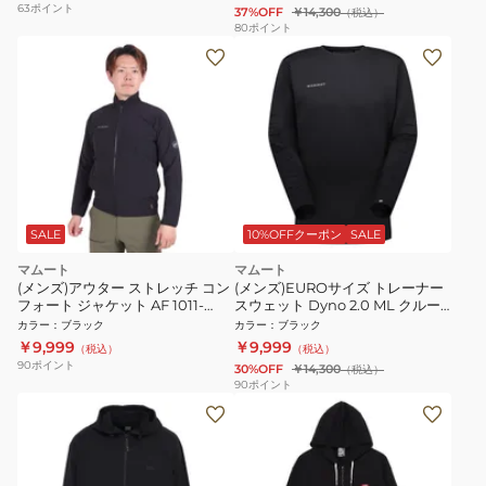
63
ポイント
37%OFF
￥14,300
（税込）
80
ポイント
SALE
10%OFFクーポン
SALE
マムート
マムート
(メンズ)アウター ストレッチ コン
(メンズ)EUROサイズ トレーナー
フォート ジャケット AF 1011-
スウェット Dyno 2.0 ML クルー
02410-0001 ブラック EUROサイ
ネック 1014-04970-0001
カラー
：
ブラック
カラー
：
ブラック
ズ 耐久 撥水 軽量
￥9,999
￥9,999
（税込）
（税込）
90
ポイント
30%OFF
￥14,300
（税込）
90
ポイント