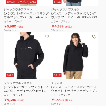
30%OFFクーポン
SALE
SALE
ジャックウルフスキン
ジャックウルフスキン
(メンズ、レディース)ハウリング
(メンズ、レディース)ハウリング
ウルフ ジップパーカー A63211-
ウルフ フーディー A63195-6000
6000
カラー
：
ブラック
カラー
：
ブラック
￥5,980
￥4,389
（税込）
（税込）
54
ポイント
39
ポイント
SALE
SALE
ジャックウルフスキン
チャムス
(メンズ)パーカー スウェット JP
(メンズ、レディース)パーカー ス
CORE フーディースウェット
ウェット トーリーフーデッドプル
5032541-6000 ブラック
オーバー CH01-2297-K001 ブラ
カラー
：
ブラック
カラー
：
ブラック
ック
￥9,380
￥6,998
（税込）
（税込）
85
ポイント
63
ポイント