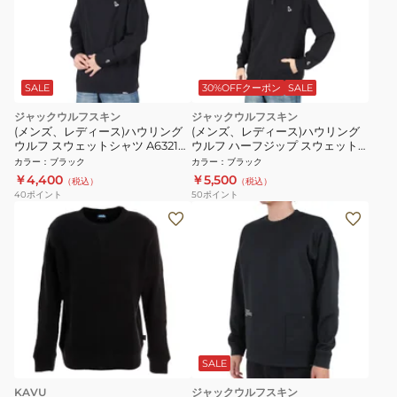
SALE
30%OFFクーポン
SALE
ジャックウルフスキン
ジャックウルフスキン
(メンズ、レディース)ハウリング
(メンズ、レディース)ハウリング
ウルフ スウェットシャツ A63210-
ウルフ ハーフジップ スウェット
6000
シャツ A63196-6000
カラー
：
ブラック
カラー
：
ブラック
￥4,400
￥5,500
（税込）
（税込）
40
ポイント
50
ポイント
SALE
KAVU
ジャックウルフスキン