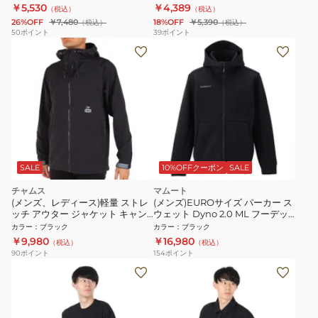
着 セット
K001 ブラック
￥5,530
￥4,389
（税込）
（税込）
26%OFF
￥7,480
18%OFF
￥5,390
（税込）
（税込）
50
ポイント
39
ポイント
SALE
10%OFFクーポン
SALE
チャムス
マムート
(メンズ、レディース)軽量 ストレ
(メンズ)EUROサイズ パーカー ス
ッチ アウター ジャケット キャン
ウェット Dyno 2.0 ML フーデッ
プフィールドフーディ CH04-
ドジャケット AF 1014-04980-
カラー
：
ブラック
カラー
：
ブラック
1338-K001 ブラック
0001
￥9,980
￥16,980
（税込）
（税込）
90
ポイント
154
ポイント