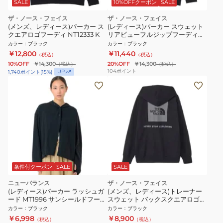
SALE
10%OFFクーポン
SALE
ザ・ノース・フェイス
ザ・ノース・フェイス
(メンズ、レディース)パーカー ス
(レディース)パーカー スウェット
クエアロゴフーディ NT12333 K
リアビューフルジップフーディ
NTW12442 KK
カラー
：
ブラック
カラー
：
ブラック
￥12,800
￥11,440
（税込）
（税込）
10%OFF
￥14,300
20%OFF
￥14,300
（税込）
（税込）
104
ポイント
UP
1,740
ポイント
(
15
%)
条件付クーポン
SALE
SALE
ニューバランス
ザ・ノース・フェイス
(レディース)パーカー ラッシュガ
(メンズ、レディース)トレーナー
ード MT1996 サンシールドフーデ
スウェット バックスクエアロゴフ
ィ AWJ45006 BK ブラック 吸汗
ーディ NT62533 K
カラー
：
ブラック
カラー
：
ブラック
速乾 4wayストレッチ UPF40+
￥6,998
￥8,900
（税込）
（税込）