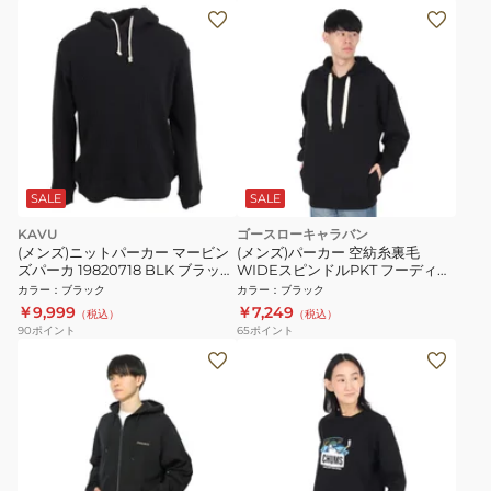
SALE
SALE
KAVU
ゴースローキャラバン
(メンズ)ニットパーカー マービン
(メンズ)パーカー 空紡糸裏毛
ズパーカ 19820718 BLK ブラック
WIDEスピンドルPKT フーディー
プルオーバー 厚地
332601 BLK
カラー
：
ブラック
カラー
：
ブラック
￥9,999
￥7,249
（税込）
（税込）
90
ポイント
65
ポイント