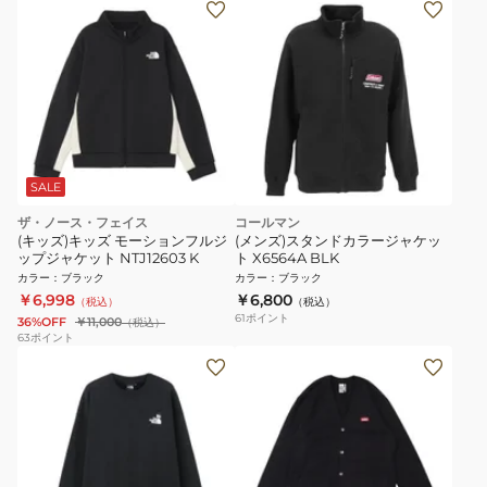
SALE
ザ・ノース・フェイス
コールマン
(キッズ)キッズ モーションフルジ
(メンズ)スタンドカラージャケッ
ップジャケット NTJ12603 K
ト X6564A BLK
カラー
：
ブラック
カラー
：
ブラック
￥6,998
￥6,800
（税込）
（税込）
61
ポイント
36%OFF
￥11,000
（税込）
63
ポイント