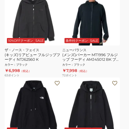
10%OFFクーポン
SALE
条件付クーポン
SALE
ザ・ノース・フェイス
ニューバランス
(キッズ)リアビュー フルジップフ
(メンズ)パーカー MT1996 フルジ
ーディ NTJ62560 K
ップ フーディ AMJ45012 BK ブラ
ック 吸汗速乾 4wayストレッチ
カラー
：
ブラック
カラー
：
ブラック
UPF40+
￥6,998
￥7,998
（税込）
（税込）
63
ポイント
72
ポイント