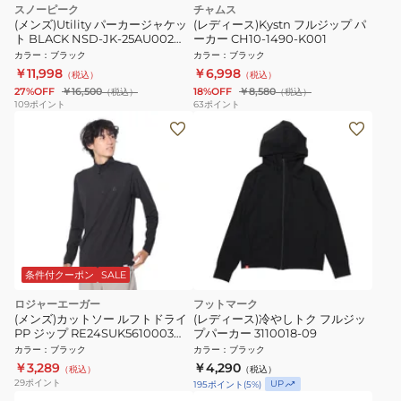
スノーピーク
チャムス
(メンズ)Utility パーカージャケッ
(レディース)Kystn フルジップ パ
ト BLACK NSD-JK-25AU002
ーカー CH10-1490-K001
019
カラー
：
ブラック
カラー
：
ブラック
￥11,998
￥6,998
（税込）
（税込）
27%OFF
￥16,500
18%OFF
￥8,580
（税込）
（税込）
109
ポイント
63
ポイント
条件付クーポン
SALE
ロジャーエーガー
フットマーク
(メンズ)カットソー ルフトドライ
(レディース)冷やしトク フルジッ
PP ジップ RE24SUK5610003
プパーカー 3110018-09
BLK
カラー
：
ブラック
カラー
：
ブラック
￥3,289
￥4,290
（税込）
（税込）
29
ポイント
UP
195
ポイント
(
5
%)