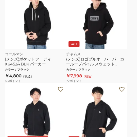
SALE
コールマン
チャムス
(メンズ)ポケットフーディー
(メンズ)ロゴプルオーバーパーカ
X6452A BLK パーカー
ーループパイル スウェット
CH00-1443-K083
カラー
：
ブラック
カラー
：
ブラック
￥4,800
￥7,998
（税込）
（税込）
43
ポイント
72
ポイント