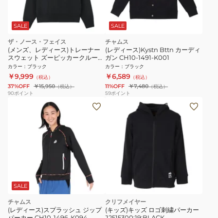
SALE
SALE
ザ・ノース・フェイス
チャムス
(メンズ、レディース)トレーナー
(レディース)Kystn Bttn カーディ
スウェット ズーピッカークルー
ガン CH10-1491-K001
NT12646 K
カラー
：
ブラック
カラー
：
ブラック
￥9,999
￥6,589
（税込）
（税込）
37%OFF
￥15,950
11%OFF
￥7,480
（税込）
（税込）
90
ポイント
59
ポイント
SALE
チャムス
クリフメイヤー
(レディース)スプラッシュ ジップ
(キッズ)キッズ ロゴ刺繍パーカー
パーカー CH10-1496-K094
J2515300:19:BLACK