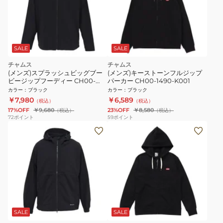
SALE
SALE
チャムス
チャムス
(メンズ)スプラッシュビッグブー
(メンズ)キーストーンフルジップ
ビージップフーディー CH00-
パーカー CH00-1490-K001
1562-K001
カラー
：
ブラック
カラー
：
ブラック
￥7,980
￥6,589
（税込）
（税込）
17%OFF
￥9,680
23%OFF
￥8,580
（税込）
（税込）
72
ポイント
59
ポイント
SALE
SALE