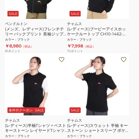
SALE
SALE
ペンドルトン
チャムス
(メンズ、レディース)フレンチテ
(レディース)ブービーアイスホッ
リー バックプリント 長袖ジップ
ケークルートップ CH10-1462-
アップフーディー 19807036 BLK
K001 トレーナー スウェット
カラー
：
ブラック
カラー
：
ブラック
￥8,980
￥7,998
（税込）
（税込）
81
ポイント
72
ポイント
条件付クーポン
SALE
SALE
チャムス
チャムス
(レディース)半袖Tシャツ + ベスト
(レディース)スウェット 半袖 キー
キーストーン レイヤードTシャツ
ストーン ショートスリーブ ポケ
CH10-1493-K001 ブラック 重ね
ット クルートップ CH10-1492-
カラー
：
ブラック
カラー
：
ブラック