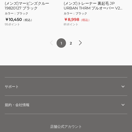
(メンズ)マービンズクルー
(メンズ)トレーナー 裏起毛 JP
19820127 ブラック
URBAN THRM プルオーバー V2
5032371-6000 ブラック フリース
カラー
：
ブラック
カラー
：
ブラック
保温性
￥10,450
￥8,998
（税込）
（税込）
95
ポイント
81
ポイント
1
2
サポート
規約・会社情報
店舗公式アカウント