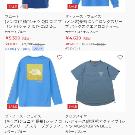
SALE
人気
SALE
マムート
ザ・ノース・フェイス
(メンズ)半袖Tシャツ QD ロゴ プ
(メンズ)長袖 ロンT ロングスリー
リントTシャツ 1017-02012-
ブ バックスクエアロゴティー
50667
NT32442 MM
カラー
：
ブルー
カラー
：
ロイヤルブルー
￥5,390
￥4,620
（税込）
（税込）
30%OFF
￥7,700
30%OFF
￥6,600
（税込）
（税込）
42
ポイント
UP
490
ポイント
(
10
%)
SALE
SALE
ザ・ノース・フェイス
クリフメイヤー
(キッズ)ジュニア 長袖Tシャツ ロ
(レディース)超速乾アクティブ Tシ
ングスリーブ スリーブグラフィッ
ャツ W2457831 74 BLUE
クティー NTJ32537 MN
カラー
：
ブルー
カラー
：
ブルー