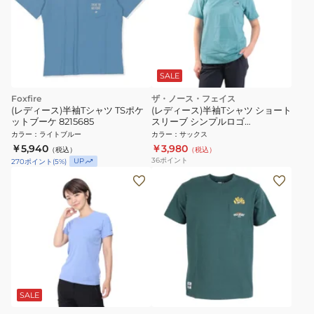
SALE
Foxfire
ザ・ノース・フェイス
(レディース)半袖Tシャツ TSポケ
(レディース)半袖Tシャツ ショート
ットブーケ 8215685
スリーブ シンプルロゴ
NTW32335X FW ブルー
カラー
：
ライトブルー
カラー
：
サックス
￥5,940
￥3,980
（税込）
（税込）
36
ポイント
UP
270
ポイント
(
5
%)
SALE