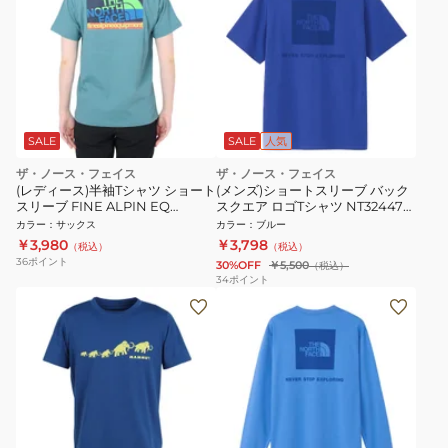
SALE
SALE
人気
ザ・ノース・フェイス
ザ・ノース・フェイス
(レディース)半袖Tシャツ ショート
(メンズ)ショートスリーブ バック
スリーブ FINE ALPIN EQ
スクエア ロゴTシャツ NT32447
NTW32333X FW サックス
TT
カラー
：
サックス
カラー
：
ブルー
￥3,980
￥3,798
（税込）
（税込）
36
ポイント
30%OFF
￥5,500
（税込）
34
ポイント