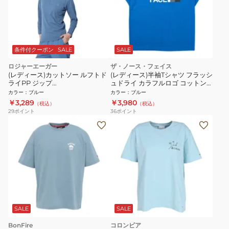
条件付クーポン
SALE
SALE
ロジャーエーガー
ザ・ノース・フェイス
(レディース)カットソー ルフトド
(レディース)半袖Tシャツ フラッシ
ライPP ジップ
ュドライ カラフルロゴ コットン
RE24SUK5620006 BLU
NTW32539 HB
カラー
：
ブルー
カラー
：
ブルー
￥3,289
￥3,980
（税込）
（税込）
29
ポイント
36
ポイント
SALE
SALE
BonFire
コロンビア