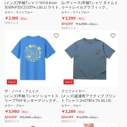
(メンズ)半袖Tシャツ Wild boar
(レディース)半袖Tシャツ タイムト
50BNF5SCD2374 LBLU ライト
ゥートレイルグラフィック
ブルー
PL3966 482
カラー
：
ライトブルー
カラー
：
ライトブルー
￥2,189
￥3,399
（税込）
（税込）
19
ポイント
31%OFF
￥4,950
（税込）
30
ポイント
SALE
SALE
ザ・ノース・フェイス
クリフメイヤー
(メンズ)半袖 Tシャツ ショートス
(メンズ)超速乾アクティブ プリン
リーブTNFモンキーマジックティ
ト Tシャツ 2457814 74 BLUE
ー NT32634 MN
カラー
：
ブルー
カラー
：
ブルー
￥3,980
￥3,289
（税込）
（税込）
32%OFF
￥5,940
23%OFF
￥4,290
（税込）
（税込）
36
ポイント
29
ポイント