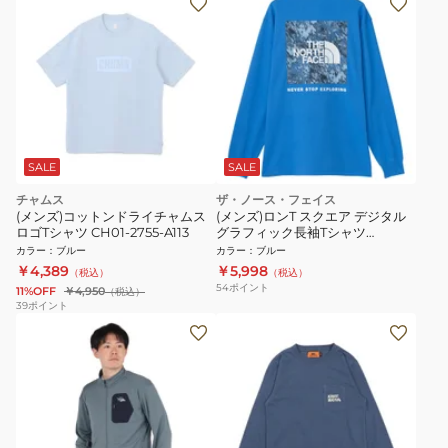
SALE
SALE
チャムス
ザ・ノース・フェイス
(メンズ)コットンドライチャムス
(メンズ)ロンT スクエア デジタル
ロゴTシャツ CH01-2755-A113
グラフィック長袖Tシャツ
NT82545 CB
カラー
：
ブルー
カラー
：
ブルー
￥4,389
￥5,998
（税込）
（税込）
54
ポイント
11%OFF
￥4,950
（税込）
39
ポイント