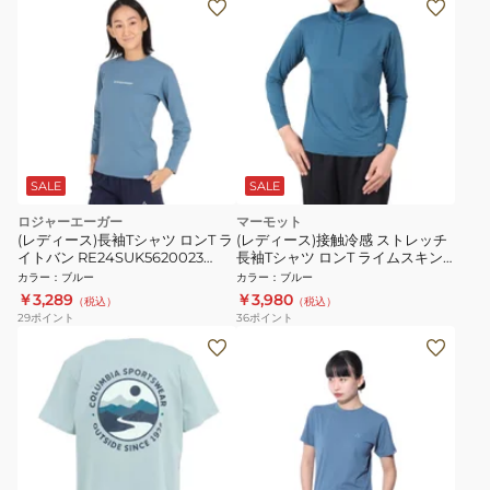
SALE
SALE
ロジャーエーガー
マーモット
(レディース)長袖Tシャツ ロンT ラ
(レディース)接触冷感 ストレッチ
イトバン RE24SUK5620023
長袖Tシャツ ロンT ライムスキン
BLU
ハーフジップ ロングスリーブシャ
カラー
：
ブルー
カラー
：
ブルー
ツ TSSWC418-LBL 速乾
￥3,289
￥3,980
（税込）
（税込）
29
ポイント
36
ポイント