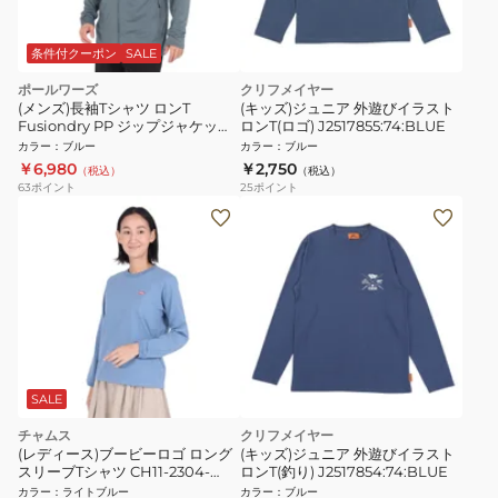
条件付クーポン
SALE
ポールワーズ
クリフメイヤー
(メンズ)長袖Tシャツ ロンT
(キッズ)ジュニア 外遊びイラスト
Fusiondry PP ジップジャケット
ロンT(ロゴ) J2517855:74:BLUE
PW2TJB02 BLU ブルー
カラー
：
ブルー
カラー
：
ブルー
￥6,980
￥2,750
（税込）
（税込）
63
ポイント
25
ポイント
SALE
チャムス
クリフメイヤー
(レディース)ブービーロゴ ロング
(キッズ)ジュニア 外遊びイラスト
スリーブTシャツ CH11-2304-
ロンT(釣り) J2517854:74:BLUE
A002
カラー
：
ライトブルー
カラー
：
ブルー