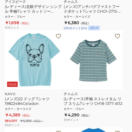
アイスピーク
チャムス
(レディース)北欧デザイン シンプ
(メンズ)アンチバグファストフー
ル 半袖Tシャツ カットソー
ドポケットTシャツ CH01-2715-
BELFAST 54632 312 ブルー
T035
カラー
：
ブルー
カラー
：
ターコイズ
￥1,698
￥6,380
（税込）
（税込）
15
ポイント
UP
290
ポイント
(
5
%)
SALE
KAVU
チャムス
(メンズ)22 ドッグ Tシャツ
(レディース)半袖 ストレイタム リ
19822484Celadon
ブ スリムTシャツ CH18-1377-A112
カラー
：
ターコイズ
カラー
：
ブルー
￥4,389
￥4,290
（税込）
（税込）
39
ポイント
18%OFF
￥5,390
（税込）
39
ポイント