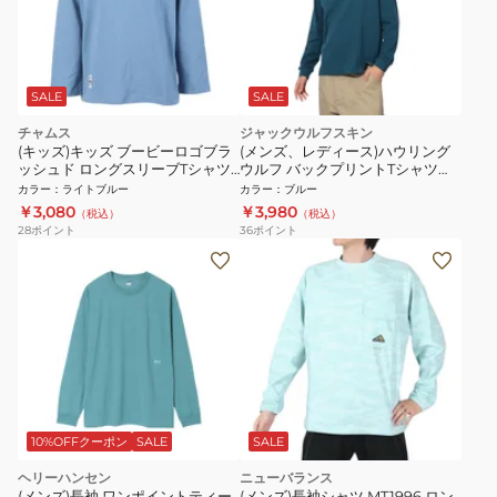
SALE
SALE
チャムス
ジャックウルフスキン
(キッズ)キッズ ブービーロゴブラ
(メンズ、レディース)ハウリング
ッシュド ロングスリーブTシャツ
ウルフ バックプリントTシャツ
CH21-1294-A002
A62484-C0410
カラー
：
ライトブルー
カラー
：
ブルー
￥3,080
￥3,980
（税込）
（税込）
28
ポイント
36
ポイント
10%OFFクーポン
SALE
SALE
ヘリーハンセン
ニューバランス
(メンズ)長袖 ワンポイントティー
(メンズ)長袖シャツ MT1996 ロン