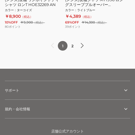
シャツ ロンT HOE32269 AN
グスリーブプルオーバー
AMT35010-BB1 ブルー ストレッ
カラー
：
ターコイズ
カラー
：
ライトブルー
チ UVカット
￥8,900
￥4,389
（税込）
（税込）
10%OFF
￥9,900
69%OFF
￥14,300
（税込）
（税込）
80
ポイント
39
ポイント
1
2
サポート
規約・会社情報
店舗公式アカウント