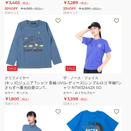
￥3,465
￥3,289
（税込）
（税込）
30%OFF
￥4,950
23%OFF
￥4,290
（税込）
（税込）
31
ポイント
29
ポイント
SALE
SALE
クリフメイヤー
ザ・ノース・フェイス
(キッズ)ジュニア Tシャツ 長袖 UV
(レディース)シンプルロゴ 半袖Tシ
さらすべ蓄光白亜ロンT
ャツ NTW32442X SO
2337844K-70:SAX サックス UV
カラー
：
サックス
カラー
：
ロイヤルブルー
ケア
￥1,800
￥3,598
（税込）
（税込）
16
ポイント
32
ポイント