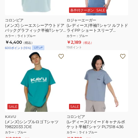
条件付クーポン
SALE
コロンビア
ロジャーエーガー
(メンズ) シーエスシーアウトドア
(レディース)半袖Tシャツ ルフトド
バックグラフィック半袖Tシャツ
ライPP ショートスリーブ
AE1387 461
RE24SUK5620005 BLU
カラー
：
ライトブルー
カラー
：
ブルー
￥4,400
￥2,189
（税込）
（税込）
19
ポイント
UP
600
ポイント
(
15
%)
SALE
SALE
KAVU
コロンビア
(メンズ)シンプルロゴ Tシャツ
(レディース)ツイードキャナルポ
19822033 JDE
ケット半袖Tシャツ PL7518 436
カラー
：
ブルー
カラー
：
ライトブルー