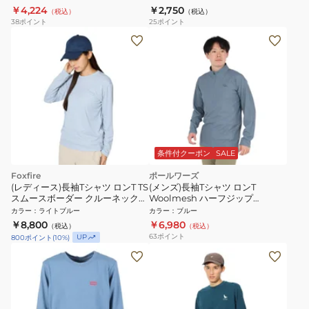
￥4,224
￥2,750
（税込）
（税込）
38
ポイント
25
ポイント
条件付クーポン
SALE
Foxfire
ポールワーズ
(レディース)長袖Tシャツ ロンT TS
(メンズ)長袖Tシャツ ロンT
スムースボーダー クルーネック
Woolmesh ハーフジップ
8215691
PW2TJB01 BLU ブルー
カラー
：
ライトブルー
カラー
：
ブルー
￥8,800
￥6,980
（税込）
（税込）
63
ポイント
UP
800
ポイント
(
10
%)