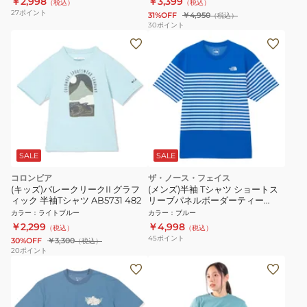
￥2,998
￥3,399
（税込）
（税込）
27
ポイント
31%OFF
￥4,950
（税込）
30
ポイント
SALE
SALE
コロンビア
ザ・ノース・フェイス
(キッズ)バレークリークII グラフ
(メンズ)半袖 Tシャツ ショートス
ィック 半袖Tシャツ AB5731 482
リーブパネルボーダーティー
NT32406 HB ブルー 速乾
カラー
：
ライトブルー
カラー
：
ブルー
￥2,299
￥4,998
（税込）
（税込）
45
ポイント
30%OFF
￥3,300
（税込）
20
ポイント