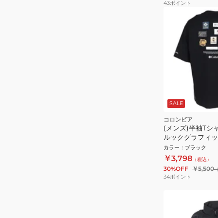
43
ポイント
SALE
コロンビア
(メンズ)半袖Tシ
ルックグラフィック 
カラー
：
ブラック
￥3,798
（税込）
30%OFF
￥5,500
34
ポイント