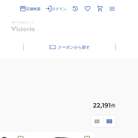
店舗検索
ログイン
サーフ&スノー
クーポン
22,191
件