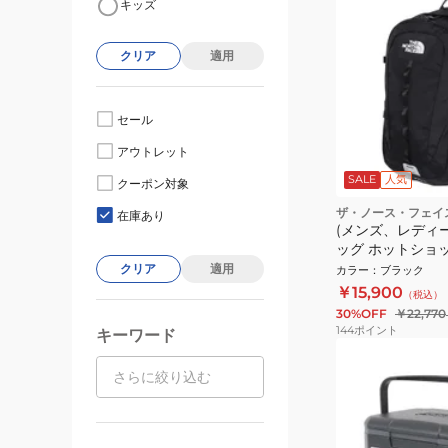
キッズ
クリア
適用
セール
アウトレット
SALE
人気
クーポン対象
ザ・ノース・フェイ
在庫あり
(メンズ、レディー
ッグ ホットショット
27L ブラック 通
クリア
適用
カラー
：
ブラック
￥15,900
（税込）
30%OFF
￥22,770
144
ポイント
キーワード