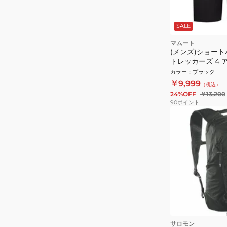
SALE
マムート
(メンズ)ショート
トレッカーズ 4
1023-00474-000
カラー
：
ブラック
￥9,999
（税込）
24%OFF
￥13,200
90
ポイント
サロモン