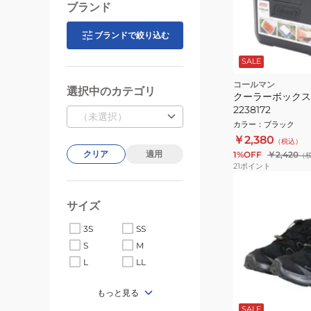
ブランド
ブランドで絞り込む
SALE
コールマン
選択中のカテゴリ
クーラーボックス 
2238172
（未選択）
カラー
：
ブラック
￥2,380
（税込）
クリア
適用
1%OFF
￥2,420
（
21
ポイント
サイズ
3S
SS
S
M
L
LL
もっと見る
SALE