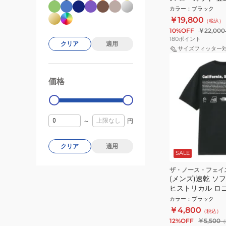
3D V9 GORE-TE
カラー
：
ブラック
ブラック
￥19,800
（税込）
10%OFF
￥22,000
180
ポイント
クリア
適用
サイズフィッター
価格
99000
0
～
円
クリア
適用
SALE
ザ・ノース・フェイ
(メンズ)速乾 ソ
ヒストリカル ロ
NT32407 K
カラー
：
ブラック
￥4,800
（税込）
12%OFF
￥5,500
（