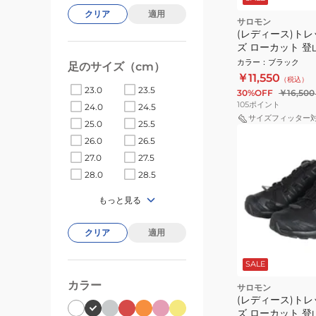
クリア
適用
サロモン
(レディース)ト
ズ ローカット 登
EXAMOTION GO
カラー
：
ブラック
足のサイズ（cm）
L49135900
￥11,550
（税込）
23.0
23.5
30%OFF
￥16,500
105
ポイント
24.0
24.5
サイズフィッター
25.0
25.5
26.0
26.5
27.0
27.5
28.0
28.5
もっと見る
クリア
適用
SALE
カラー
サロモン
(レディース)ト
ズ ローカット 登山