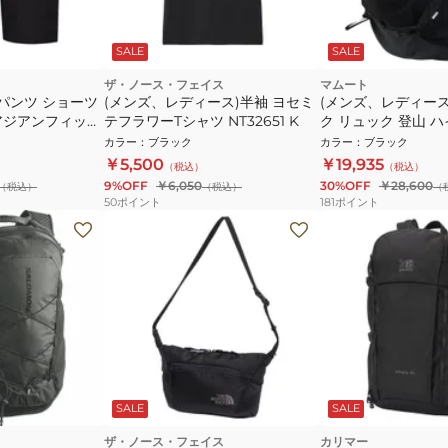
SALE
SALE
ザ・ノース・フェイス
マムート
パンツ ショーツ
(メンズ、レディース)半袖 ヨセミ
(メンズ、レディー
 アジアンフィット
テフラワーTシャツ NT32651 K
ク リュック 登山 
1
カン 32 2530-01300
カラー
：
ブラック
カラー
：
ブラック
￥5,500
￥19,935
（税込）
（税込）
9%OFF
￥6,050
30%OFF
￥28,600
（税込）
（税込）
（
50
ポイント
181
ポイント
SALE
SALE
ザ・ノース・フェイス
カリマー