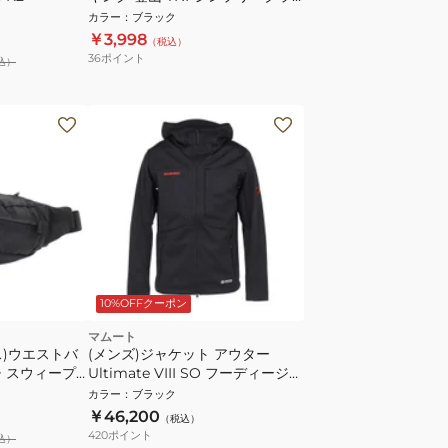
シックキャップ NN02534 K
カラー
：
ブラック
￥3,998
（税込）
36
ポイント
込）
10%OFFクーポン
マムート
ス)ウエストバ
(メンズ)ジャケット アウター
 スウィープ
Ultimate VIII SO フーディージャ
ブラック
ケット 1011-03060-0001
カラー
：
ブラック
￥46,200
（税込）
420
ポイント
込）