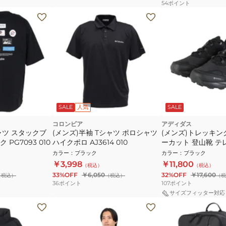
54
ポイント
SALE
人気
SALE
コロンビア
アディダス
ャツ スタックブ
(メンズ)半袖 Tシャツ ポロシャツ
(メンズ)トレッキン
PG7093 010
ハイクポロ AJ3614 010
ーカット 登山靴 テ
イチェイサー AX5 G
カラー
：
ブラック
カラー
：
ブラック
イキング NMQ33-JQ
￥3,998
￥11,800
（税込）
（税込）
33%OFF
￥6,050
32%OFF
￥17,600
（税込）
（税込）
（税
36
ポイント
107
ポイント
サイズフィッター対応