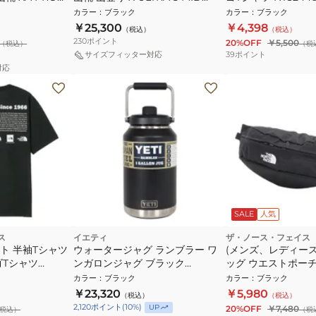
X L47270800
WIDE GORE-TEX L47755400 ゴ
カラー
：
ブラック
カラー
：
ブラック
アテックス 防水 ハイカット
￥25,300
￥4,398
（税込）
（税込）
230
ポイント
20%OFF
￥5,500
（税込）
（税
39
ポイント
サイズフィッター対応
対応
SALE
人気
ス
イエティ
ザ・ノース・フェイス
フト 半袖Tシャツ
ウォータージャグ ランブラー ワ
(メンズ、レディー
ゴTシャツ
ンガロンジャグ ブラック
ッグ ウエストポーチ
80171131001000
NM72304 K 4L 
カラー
：
ブラック
カラー
：
ブラック
￥23,320
￥5,980
（税込）
（税込）
2,120
ポイント
(
10
%)
UP
20%OFF
￥7,480
税込）
（税