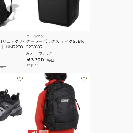
コールマン
)リュック バ
クーラーボックス テイク9JBK
 NM72303
2238187
小型 デイパック
カラー
：
ブラック
￥3,300
（税込）
30
ポイント
税込）
SALE
人気