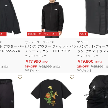
SALE
10%OFFクーポン
SALE
SALE
ス
ザ・ノース・フェイス
マムート
ト アウター バー
(メンズ)アウター ジャケット ベン
(メンズ、レディース
NP22653 K
チャージャケット NP62515 K
ック セオン トラン
2510-03911-0001-1
カラー
：
ブラック
カラー
：
ブラック
￥17,990
￥19,800
（税込）
（税込）
18%OFF
￥22,000
21%OFF
￥25,300
（税込）
（税込）
（税
163
ポイント
180
ポイント