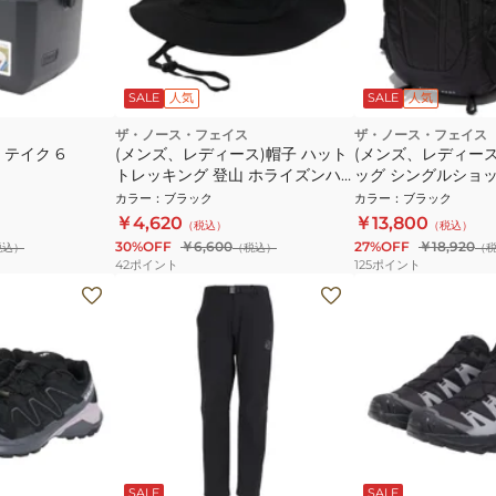
SALE
人気
SALE
人気
ザ・ノース・フェイス
ザ・ノース・フェイス
テイク 6
(メンズ、レディース)帽子 ハット
(メンズ、レディース
トレッキング 登山 ホライズンハ
ッグ シングルショット
ット NN42531 K
K 20L ブラック 
カラー
：
ブラック
カラー
：
ブラック
通勤 通学 ビジネス
￥4,620
￥13,800
（税込）
（税込）
30%OFF
￥6,600
27%OFF
￥18,920
税込）
（税込）
（
42
ポイント
125
ポイント
SALE
SALE