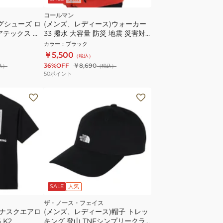
コールマン
グシューズ ロ
(メンズ、レディース)ウォーカー
アテックス エ
33 撥水 大容量 防災 地震 災害対
 ULTRA
策 リュック 2000038970 ブラッ
カラー
：
ブラック
7453200
ク 33L
￥5,500
（税込）
36%OFF
￥8,690
込）
（税込）
50
ポイント
SALE
人気
ザ・ノース・フェイス
ダナスクエアロ
(メンズ、レディース)帽子 トレッ
 K2
キング 登山 TNFシンプリークラ