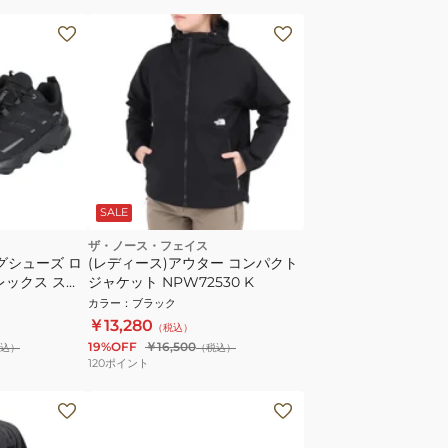
SALE
ザ・ノース・フェイス
グシューズ ロ
(レディース)アウター コンパクト
レックス スカ
ジャケット NPW72530 K
ORE-TEX ハ
カラー
：
ブラック
2210
￥13,280
（税込）
19%OFF
￥16,500
込）
（税込）
120
ポイント