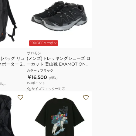
10%OFFクーポン
サロモン
)バッグ リュ
(メンズ)トレッキングシューズ ロ
スポーター 25
ーカット 登山靴 EXAMOTION
025 25L 通勤
GORE-TEX L47943300
カラー
：
ブラック
￥16,500
（税込）
150
ポイント
込）
サイズフィッター対応