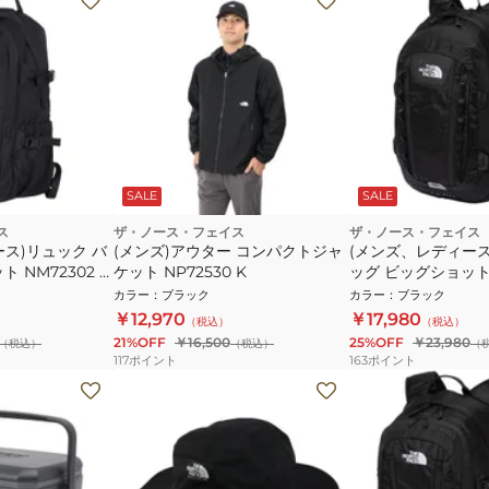
SALE
SALE
ス
ザ・ノース・フェイス
ザ・ノース・フェイス
ス)リュック バ
(メンズ)アウター コンパクトジャ
(メンズ、レディース
 NM72302 K
ケット NP72530 K
ッグ ビッグショット N
勤 通学 ビジネス
33L ブラック 通勤
カラー
：
ブラック
カラー
：
ブラック
￥12,970
￥17,980
（税込）
（税込）
21%OFF
￥16,500
25%OFF
￥23,980
（税込）
（税込）
（
117
ポイント
163
ポイント