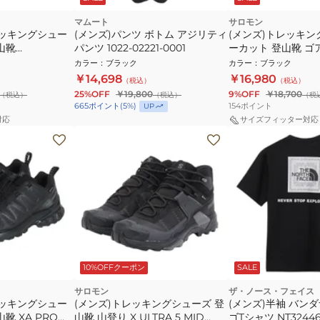
マムート
サロモン
レッキングシュー
(メンズ)パンツ ボトム アジリティ
(メンズ)トレッキン
山靴
パンツ 1022-02221-0001
ーカット 登山靴 ゴ
RE-TEX
ックスウルトラ360 X
カラー
：
ブラック
カラー
：
ブラック
360 GORE-TEX L4
￥14,698
￥16,980
（税込）
（税込）
25%OFF
￥19,800
9%OFF
￥18,700
（税込）
（税込）
（税
154
ポイント
665
ポイント
(
5
%)
UP
対応
サイズフィッター対応
10%OFFクーポン
SALE
サロモン
ザ・ノース・フェイス
レッキングシュー
(メンズ)トレッキングシューズ 登
(メンズ)半袖 バン
靴 XA PRO
山靴 山登り X ULTRA 5 MID
ゴTシャツ NT32446