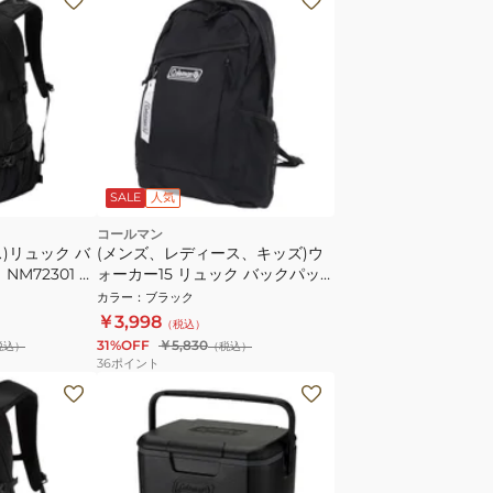
SALE
人気
コールマン
)リュック バ
(メンズ、レディース、キッズ)ウ
M72301 K
ォーカー15 リュック バックパッ
 通学 ビジネス
ク 15L 2000038986 ブラック
カラー
：
ブラック
￥3,998
（税込）
31%OFF
￥5,830
税込）
（税込）
36
ポイント