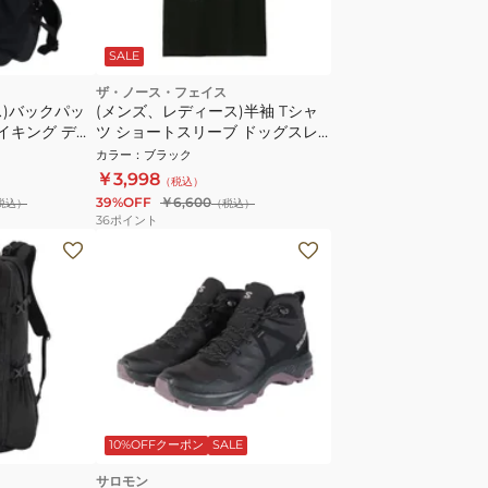
SALE
ザ・ノース・フェイス
ス)バックパッ
(メンズ、レディース)半袖 Tシャ
ハイキング デュ
ツ ショートスリーブ ドッグスレ
-0001
ッドグラフィックティー NT32641
カラー
：
ブラック
K
￥3,998
（税込）
39%OFF
￥6,600
税込）
（税込）
36
ポイント
10%OFFクーポン
SALE
サロモン