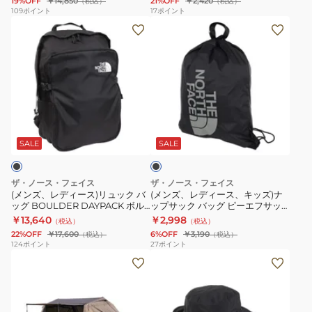
19%OFF
￥14,850
21%OFF
￥2,420
（税込）
（税込）
ア
テ
2238147
109
ポイント
17
ポイント
(メ
(メ
NX
イ
ン
ン
18
ク
ズ、
ズ、
ヘ
6
レ
レ
ザ
レ
デ
デ
ー
ッ
ィ
ィ
グ
ド
ブ
ー
ー
レ
RD
ラ
ス)
ス、
ー
2000033010
ッ
SALE
SALE
ク
リ
キ
2219647
ア
ュ
ッ
ウ
ザ・ノース・フェイス
ザ・ノース・フェイス
ッ
ズ)
ト
(メンズ、レディース)リュック バ
(メンズ、レディース、キッズ)ナ
ッグ BOULDER DAYPACK ボル
ップサック バッグ ピーエフサッ
ク
ナ
ド
ダーデイパック 24L NM72356 K
クパック NM62413 K
￥13,640
￥2,998
（税込）
（税込）
バ
ッ
ア
22%OFF
￥17,600
6%OFF
￥3,190
（税込）
（税込）
ッ
プ
レ
124
ポイント
27
ポイント
フ
(メ
グ
サ
ジ
ァ
ン
BOULDER
ッ
ャ
ミ
ズ、
DAYPACK
ク
ー
リ
レ
ボ
バ
キ