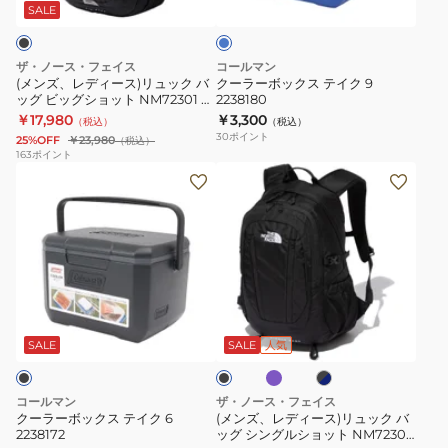
ス)
ス
ト
ー
SALE
リ
テ
NM72302
ュ
イ
K
ザ・ノース・フェイス
コールマン
ッ
ク
27L
(メンズ、レディース)リュック バ
クーラーボックス テイク 9
ッグ ビッグショット NM72301 K
2238180
ク
9
ブ
33L ブラック 通勤 通学 ビジネス
￥17,980
￥3,300
（税込）
（税込）
バ
2238180
ラ
30
ポイント
25%OFF
￥23,980
（税込）
ッ
ッ
163
ポイント
ク
(メ
グ
ク
ー
ン
ビ
通
ラ
ズ、
ッ
勤
ー
レ
グ
通
ボ
デ
シ
学
ッ
ィ
ョ
ビ
パ
ブ
ブ
ク
ー
ッ
ジ
ー
ラ
ラ
プ
ス
ス)
ッ
ト
ネ
ッ
SALE
SALE
人気
ル
ク
ク
テ
リ
NM72301
ス
×
イ
ュ
K
ネ
コールマン
ザ・ノース・フェイス
イ
ク
ッ
33L
クーラーボックス テイク 6
(メンズ、レディース)リュック バ
ビ
2238172
ッグ シングルショット NM72303
6
ク
ブ
ー