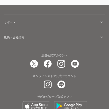
山
リ
ハ
ュ
イ
ッ
キ
サポート
ク
ン
VT
グ
DAY
規約・会社情報
ナ
PACK
ノ
F
18
501220-
店舗公式アカウント
オ
9000
プ
通
テ
勤
ィ
通
オンラインストア公式アカウント
ッ
学
ク
ブ
ゼビオグループ公式アプリ
ラ
ッ