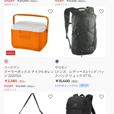
21%OFF
￥25,300
1%OFF
￥2,420
（税込）
（税込）
り
ッ
180
ポイント
21
ポイント
ク
(メ
ク
ー
ン
セ
ラ
ズ、
オ
ー
レ
ン
ボ
デ
ト
ッ
ィ
ラ
ブ
ク
ー
ン
ラ
ス
ス)
ス
ッ
SALE
ク
テ
バ
ポ
イ
ッ
ー
コールマン
サロモン
ク
グ
タ
クーラーボックス テイク6 オレン
(メンズ、レディース)バッグ バッ
ジ 2220154
クパック リュック XT 15
6
バ
ー
LC2857900
￥2,380
￥15,400
（税込）
（税込）
オ
ッ
25
UP
2,100
ポイント
(
15
%)
1%OFF
￥2,420
（税込）
レ
ク
2510-
21
ポイント
(メ
(メ
ン
パ
03911-
ン
ン
ジ
ッ
0001-
ズ、
ズ、
2220154
ク
1025
レ
レ
リ
25L