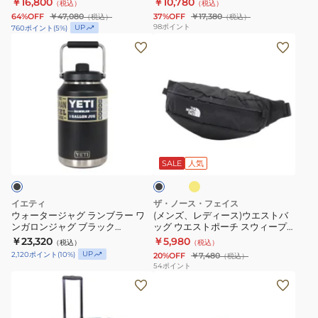
￥16,800
￥10,780
（税込）
（税込）
ム
ッ
レ
UVカット 撥水 日よけ
64%OFF
￥47,080
37%OFF
￥17,380
（税込）
（税込）
テ
ト
ジ
98
ポイント
UP
760
ポイント
(
5
%)
ン
ワ
ャ
ウ
(メ
ト
ン
ー
ォ
ン
ラ
ア
キ
ー
ズ、
ン
ク
ャ
タ
レ
ド
シ
ン
ー
デ
ネ
ョ
プ
ジ
ィ
イ
ブ
ス
ン
ャ
ー
エ
ラ
ト
タ
ロ
グ
ス)
ッ
SALE
人気
ー
ク
ド
ー
ラ
ウ
ー
プ
ン
エ
イエティ
ザ・ノース・フェイス
ム
300
ブ
ス
ウォータージャグ ランブラー ワ
(メンズ、レディース)ウエストバ
ンガロンジャグ ブラック
ッグ ウエストポーチ スウィープ
S
BDK
ラ
ト
80171131001000
NM72304 4L
￥23,320
￥5,980
（税込）
（税込）
SDE-
ー
ー
バ
UP
2,120
ポイント
(
10
%)
20%OFF
￥7,480
（税込）
259
122KA
ワ
ッ
54
ポイント
(メ
3m×3m
ン
グ
ン
ワ
ガ
ウ
ズ、
ン
ロ
エ