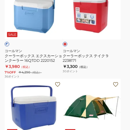
ー
ー
フ
通
ボ
ボ
ォ
勤
ッ
ッ
ー
通
レ
ク
ク
マ
学
ッ
ス
ス
ー
ビ
ド
SALE
エ
テ
3
ジ
ク
イ
C10
ネ
コールマン
コールマン
ス
ク
イ
ス
クーラーボックス エクスカーショ
クーラーボックス テイク 9
ンクーラー 16QTDD 2220152
2238171
カ
9
エ
￥3,980
￥3,300
（税込）
（税込）
ー
2238171
ロ
30
ポイント
7%OFF
￥4,290
（税込）
シ
ー
36
ポイント
ク
ョ
2000034775
ー
ン
ア
ラ
ク
ウ
ー
ー
ト
ボ
ラ
ド
ッ
ー
ア
ク
16QTDD
防