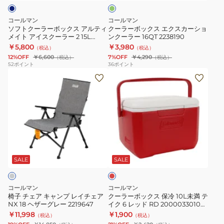
K
リ
ッ
エ
ビ
ク
ク
コールマン
コールマン
ュ
ス
ス
ソフトクーラーボックス アルティ
クーラーボックス エクスカーショ
メイト アイスクーラー 2 15L
ンクーラー 16QT 2238190
ー
ア
カ
2238147
￥5,800
￥3,980
（税込）
（税込）
ト
ル
ー
12%OFF
￥6,600
7%OFF
￥4,290
（税込）
（税込）
40
テ
シ
52
ポイント
36
ポイント
椅
501233-
ク
ィ
ョ
子
9000
ー
メ
ン
チ
ラ
イ
ク
ェ
ー
ト
ー
ア
ボ
ア
ラ
キ
ッ
イ
ー
レ
ャ
ク
ス
16QT
ッ
ン
ス
ク
2238190
ド
SALE
SALE
プ
保
ー
レ
冷
ラ
コールマン
コールマン
イ
10L
ー
椅子 チェア キャンプ レイチェア
クーラーボックス 保冷 10L未満 テ
NX 18 ヘザーグレー 2219647
イク 6 レッド RD 2000033010
チ
未
2
アウトドア レジャー キャンプ
￥11,998
￥1,900
（税込）
（税込）
ェ
満
15L