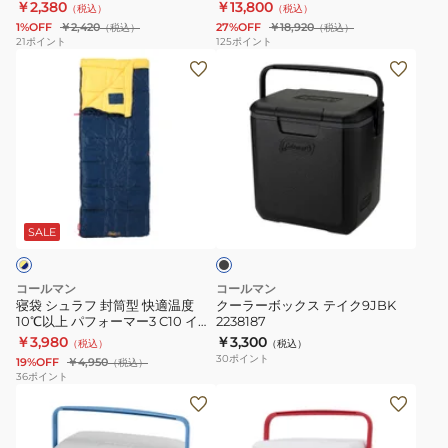
小型 デイパック 通勤 通学 ビジネ
￥2,380
￥13,800
（税込）
（税込）
2238172
バ
ラ
ス
1%OFF
￥2,420
27%OFF
￥18,920
（税込）
（税込）
ッ
ッ
21
ポイント
125
ポイント
寝
ク
グ
ク
袋
ー
シ
通
シ
ラ
ン
勤
ュ
ー
グ
通
ラ
ボ
ル
学
フ
ッ
シ
ビ
ブ
封
ク
ョ
ジ
ラ
筒
ス
ッ
ネ
ッ
SALE
ク
型
テ
ト
ス
快
イ
NM72303
コールマン
コールマン
適
ク
小
寝袋 シュラフ 封筒型 快適温度
クーラーボックス テイク9JBK
10℃以上 パフォーマー3 C10 イエ
2238187
温
9JBK
型
ロー 2000034775 アウトドア 防
￥3,980
￥3,300
（税込）
（税込）
度
2238187
デ
災
30
ポイント
19%OFF
￥4,950
（税込）
10℃
イ
36
ポイント
ク
ク
以
パ
ー
ー
上
ッ
ラ
ラ
パ
ク