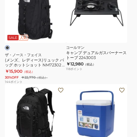
ズ、
レ
デ
ィ
ー
ス)
SALE
人気
リ
コールマン
ュ
キャンプ デュアルガスバーナース
ザ・ノース・フェイス
トーブ 2243003
ッ
(メンズ、レディース)リュック バ
￥12,980
ッグ ホットショット NM72302 K
（税込）
ク
118
ポイント
27L ブラック 通勤 通学 ビジネス
￥15,900
（税込）
バ
30%OFF
￥22,770
（税込）
ッ
144
ポイント
(メ
ク
グ
ン
ー
ホ
ズ、
ラ
ッ
レ
ー
ト
デ
ボ
シ
ィ
ッ
ョ
ブ
ー
ク
ッ
ル