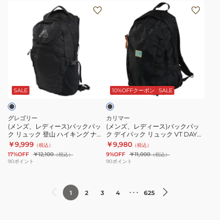
(メ
(メ
タ
ン
ン
ン
ズ、
ズ、
SST
レ
レ
デ
デ
ィ
ィ
ブ
ー
ー
ラ
ス)
ス)
ッ
SALE
10%OFFクーポン
SALE
ク
バ
バ
ッ
ッ
グレゴリー
カリマー
ク
ク
(メンズ、レディース)バックパッ
(メンズ、レディース)バックパッ
ク リュック 登山 ハイキング ナノ
ク デイパック リュック VT DAY
パ
パ
18 オプティックブラック
PACK F 501220-9000 通勤 通学
￥9,999
￥9,980
（税込）
（税込）
ッ
ッ
1530579974
17%OFF
￥12,100
9%OFF
￥11,000
（税込）
（税込）
ク
ク
90
ポイント
90
ポイント
リ
デ
ュ
イ
･･･
1
2
3
4
625
ッ
パ
ク
ッ
登
ク