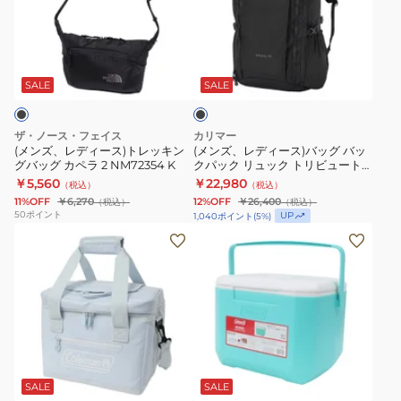
デ
デ
ュ
通
ィ
ィ
ッ
勤
ブ
ー
ー
ク
ラ
ス)
ス)
XT
ッ
SALE
SALE
ク
ト
バ
15
レ
ッ
LC2857900
ザ・ノース・フェイス
カリマー
ッ
グ
(メンズ、レディース)トレッキン
(メンズ、レディース)バッグ バッ
グバッグ カペラ 2 NM72354 K
クパック リュック トリビュート
キ
バ
40 501233-9000
￥5,560
￥22,980
（税込）
（税込）
ン
ッ
11%OFF
￥6,270
12%OFF
￥26,400
（税込）
（税込）
グ
ク
50
ポイント
UP
1,040
ポイント
(
5
%)
バ
パ
ソ
ク
ッ
ッ
フ
ー
グ
ク
ト
ラ
カ
リ
ク
ー
ペ
ュ
ー
ボ
ラ
ッ
ラ
ッ
ミ
2
ク
ー
ク
ン
NM72354
ト
ボ
ス
ト
SALE
SALE