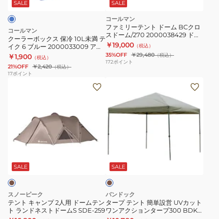
ス
2220152
災
SALE
SALE
保
コールマン
冷
ファミリーテント ドーム BCクロ
コールマン
スドーム/270 2000038429 ドー
10L
クーラーボックス 保冷 10L未満 テ
ムテント 4人用 5人用
￥19,000
イク 6 ブルー 2000033009 アウ
（税込）
未
トドア レジャー キャンプ
35%OFF
￥29,480
（税込）
￥1,900
（税込）
満
172
ポイント
21%OFF
￥2,420
（税込）
テ
17
ポイント
テ
タ
イ
ン
ー
ク
ト
プ
6
キ
テ
ブ
ャ
ン
ル
ン
ト
ー
カ
プ
簡
2000033009
ー
2
単
ア
キ
SALE
SALE
人
設
ウ
用
営
ト
スノーピーク
バンドック
ド
UV
ド
テント キャンプ 2人用 ドームテン
タープ テント 簡単設営 UVカット
ト ランドネストドームS SDE-259
ワンアクションタープ300 BDK
ー
カ
ア
ー122KA 3m×3m ワンアクション