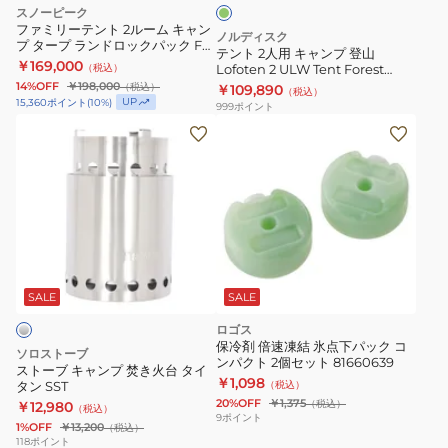
ン
エ
スノーピーク
プ
ア
ファミリーテント 2ルーム キャン
ノルディスク
プ タープ ランドロックパック FK-
登
フ
テント 2人用 キャンプ 登山
366
￥169,000
（税込）
Lofoten 2 ULW Tent Forest
山
レ
Green 151020
14%OFF
￥198,000
（税込）
￥109,890
（税込）
Lofoten
ー
UP
15,360
ポイント
(
10
%)
999
ポイント
2
ム
ス
ULW
テ
ト
Tent
ン
ー
Forest
ト
ブ
Green
AIR
キ
151020
VISTA
ャ
CO
ン
プ
SALE
SALE
焚
ロゴス
き
保冷剤 倍速凍結 氷点下パック コ
ソロストーブ
ンパクト 2個セット 81660639
火
ストーブ キャンプ 焚き火台 タイ
￥1,098
タン SST
（税込）
台
20%OFF
￥1,375
（税込）
￥12,980
（税込）
タ
9
ポイント
1%OFF
￥13,200
（税込）
イ
118
ポイント