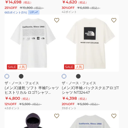
NT32442
￥14,698
￥4,620
（税込）
（税込）
テ
リ
ト
25%OFF
￥19,800
30%OFF
￥6,600
（税込）
（税込）
ィ
ー
ン
42
ポイント
UP
665
ポイント
(
5
%)
パ
ブ
(メ
NTW32541
(メ
ン
バ
ン
W
ン
ツ
ッ
ズ)
ズ)
1022-
ク
速
半
02221
ス
乾
袖
ク
ソ
バ
ブ
ブ
ホ
エ
フ
ッ
ラ
ワ
ア
ッ
ト
ク
SALE
人気
SALE
人気
イ
ク
ト
ロ
半
ス
ゴ
袖
ク
ザ・ノース・フェイス
ザ・ノース・フェイス
テ
T
エ
(メンズ)速乾 ソフト 半袖Tシャツ
(メンズ)半袖 バックスクエアロゴT
ヒストリカル ロゴTシャツ
シャツ NT32447
ィ
シ
ア
NT32407
￥4,800
￥4,398
（税込）
（税込）
ー
ャ
ロ
12%OFF
￥5,500
20%OFF
￥5,500
（税込）
（税込）
NT32442
ツ
ゴ
43
ポイント
39
ポイント
(メ
(メ
ヒ
T
ン
ン
ス
シ
ズ)
ズ、
ト
ャ