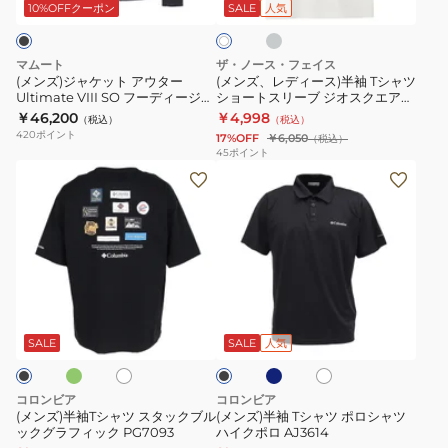
ー
ト
ス)
EK
ゴ
10%OFFクーポン
SALE
人気
イ
ト
ア
半
NT32407
ウ
袖
マムート
ザ・ノース・フェイス
タ
T
(メンズ)ジャケット アウター
(メンズ、レディース)半袖 Tシャツ
Ultimate VIII SO フーディージャ
ショートスリーブ ジオスクエアロ
ー
シ
ケット 1011-03060-0001
ゴティー NT32633
￥46,200
￥4,998
（税込）
（税込）
Ultimate
ャ
420
ポイント
17%OFF
￥6,050
（税込）
VIII
ツ
45
ポイント
(メ
(メ
SO
シ
ン
ン
フ
ョ
ズ)
ズ)
ー
ー
半
半
デ
ト
袖
袖
ィ
ス
T
T
ー
リ
グ
ネ
ホ
ホ
ブ
シ
シ
ジ
ー
イ
ワ
ワ
ラ
ビ
ャ
ャ
イ
イ
ャ
ブ
ッ
SALE
SALE
人気
ー
ト
ト
ク
ツ
ツ
ケ
ジ
ス
ポ
ッ
オ
コロンビア
コロンビア
タ
ロ
ト
ス
(メンズ)半袖Tシャツ スタックブル
(メンズ)半袖 Tシャツ ポロシャツ
ックグラフィック PG7093
ハイクポロ AJ3614
ッ
シ
1011-
ク