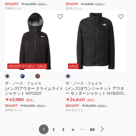
マ
ス
ツ
ア
20%OFF
￥44,000
31%OFF
￥4,840
（税込）
（税込）
ウ
グ
ロ
318
ポイント
30
ポイント
(メ
(メ
ン
ラ
ゴ
ン
ン
テ
フ
テ
ズ)
ズ)
ン
ィ
ィ
ア
ダ
ラ
ッ
ー
ウ
ウ
イ
ク
NTW32446
タ
ン
ト
T
モ
ブ
ブ
ー
ジ
ジ
シ
カ
ラ
チ
ク
ャ
ャ
ャ
ッ
10%OFFクーポン
SALE
SALE
ャ
ク
ラ
ケ
ケ
ツ
イ
ッ
ッ
NTJ32630
ザ・ノース・フェイス
ザ・ノース・フェイス
ム
ト
ト
K
(メンズ)アウター クライムライト
(メンズ)ダウンジャケット アウタ
ジャケット NP12501
ー サンダージャケット NY82510
ラ
ア
NP62550
K
￥43,980
￥24,640
（税込）
（税込）
イ
ウ
13%OFF
￥50,600
30%OFF
￥35,200
（税込）
（税込）
ト
タ
399
ポイント
224
ポイント
ジ
ー
ャ
サ
･･･
1
2
3
4
88
ケ
ン