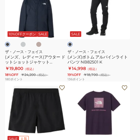
レ
ボ
ト
NPJ22510
ャ
デ
ト
ジ
K
ツ
ィ
ム
ャ
NTJ32537
グ
ベ
ブ
ー
ア
ケ
KK
ー
ラ
ジ
ス)
ル
ッ
ッ
10%OFFクーポン
SALE
SALE
ュ
ク
ア
パ
ト
ウ
イ
NPW22630
ザ・ノース・フェイス
ザ・ノース・フェイス
タ
ン
K
(メンズ、レディース)アウター ド
(メンズ)ボトム アルパインライト
ットショットジャケット
パンツ NB82501 K
ー
ラ
NP12550
￥19,800
￥14,998
（税込）
（税込）
ド
イ
18%OFF
￥24,200
19%OFF
￥18,700
（税込）
（税込）
ッ
ト
180
ポイント
136
ポイント
(メ
(レ
ト
パ
ン
デ
シ
ン
ズ)
ィ
ョ
ツ
シ
ー
ッ
NB82501
ョ
ス)
ト
K
ー
半
ジ
ブ
ブ
カ
ブ
ネ
ホ
パ
ト
袖
ャ
ル
ー
ラ
イ
ワ
ー
ー
キ
ッ
ビ
パ
T
イ
ケ
プ
SALE
人気