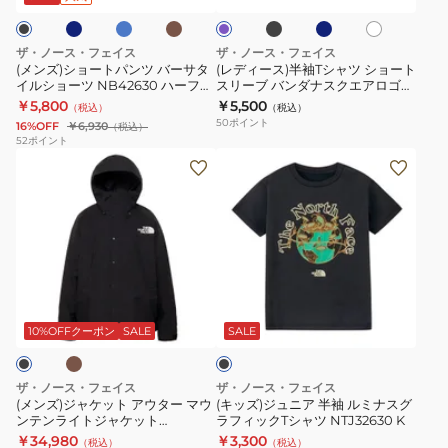
ク
ー
ト
ル
ン
シ
ッ
ツ
ャ
ト
ザ・ノース・フェイス
ザ・ノース・フェイス
バ
ツ
NP12550
(メンズ)ショートパンツ バーサタ
(レディース)半袖Tシャツ ショート
イルショーツ NB42630 ハーフパ
スリーブ バンダナスクエアロゴテ
ー
シ
ンツ
ィー NTW32446
￥5,800
￥5,500
（税込）
（税込）
サ
ョ
50
ポイント
16%OFF
￥6,930
（税込）
タ
ー
52
ポイント
(メ
(キ
イ
ト
ン
ッ
ル
ス
ズ)
ズ)
シ
リ
ジ
ジ
ョ
ー
ャ
ュ
ー
ブ
ケ
ニ
ツ
バ
カ
ブ
ッ
ア
NB42630
ン
ラ
ト
半
ハ
ダ
ッ
10%OFFクーポン
SALE
SALE
ク
ア
袖
ー
ナ
ウ
ル
フ
ス
ザ・ノース・フェイス
ザ・ノース・フェイス
タ
ミ
パ
ク
(メンズ)ジャケット アウター マウ
(キッズ)ジュニア 半袖 ルミナスグ
ンテンライトジャケット
ラフィックTシャツ NTJ32630 K
ー
ナ
ン
エ
NP62550
￥34,980
￥3,300
（税込）
（税込）