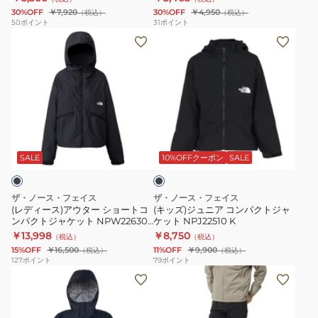
ト
ロ
ド
30%OFF
￥7,920
30%OFF
￥4,950
（税込）
（税込）
ス
ン
ジ
50
ポイント
31
ポイント
(レ
(キ
リ
グ
ャ
デ
ッ
ー
ス
ケ
ィ
ズ)
ブ
リ
ッ
ー
ジ
ズ
ー
ト
ス)
ュ
ー
ブ
ア
ア
ニ
ピ
ス
ジ
ブ
ウ
ア
ッ
リ
ア
ラ
タ
コ
カ
ー
ン
ッ
SALE
10%OFFクーポン
SALE
ク
ー
ン
ー
ブ
フ
シ
パ
テ
グ
ィ
ザ・ノース・フェイス
ザ・ノース・フェイス
ョ
ク
ィ
ラ
ッ
(レディース)アウター ショートコ
(キッズ)ジュニア コンパクトジャ
ンパクトジャケット NPW22630
ケット NPJ22510 K
ー
ト
ー
フ
ト
K
￥13,998
￥8,750
（税込）
（税込）
ト
ジ
NT32659
ィ
1010-
15%OFF
￥16,500
11%OFF
￥9,900
（税込）
（税込）
コ
ャ
ッ
30281-
127
ポイント
79
ポイント
(メ
(メ
ン
ケ
ク
40284
ン
ン
パ
ッ
T
ズ、
ズ)
ク
ト
シ