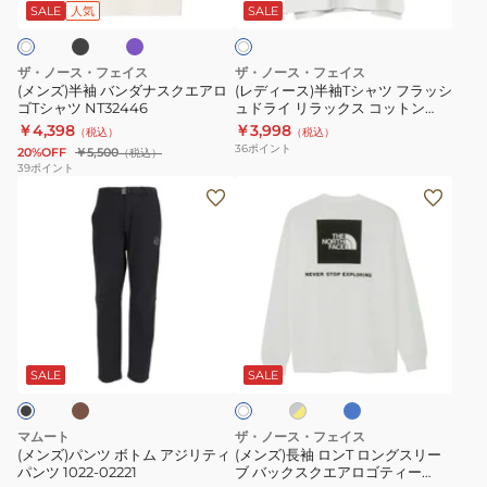
プ
ダ
T
ブ
SALE
人気
SALE
イ
ル
ト
ナ
シ
グ
ス
ャ
リ
ザ・ノース・フェイス
ザ・ノース・フェイス
ク
ツ
ッ
(メンズ)半袖 バンダナスクエアロ
(レディース)半袖Tシャツ フラッシ
ゴTシャツ NT32446
ュドライ リラックス コットン
エ
フ
ド
NTW32541 W
￥4,398
￥3,998
（税込）
（税込）
ア
ラ
コ
36
ポイント
20%OFF
￥5,500
（税込）
ロ
ッ
ッ
39
ポイント
(メ
(メ
ゴ
シ
ト
ン
ン
T
ュ
ン
ズ)
ズ)
シ
ド
T
パ
長
ャ
ラ
シ
ン
袖
ツ
イ
ャ
ツ
ロ
NT32446
リ
ツ
カ
ロ
グ
ホ
ボ
ン
ラ
NT32550
イ
レ
ワ
ヤ
ト
T
ー
ッ
SALE
SALE
イ
ル
×
ト
ム
ロ
ク
ブ
イ
ア
ン
ス
ル
エ
マムート
ザ・ノース・フェイス
ー
ロ
ジ
グ
コ
(メンズ)パンツ ボトム アジリティ
(メンズ)長袖 ロンT ロングスリー
ー
パンツ 1022-02221
ブ バックスクエアロゴティー
リ
ス
ッ