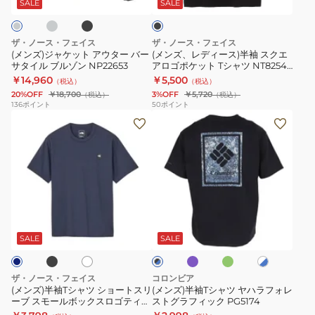
ッ
ト
ス)
ツ
ア
ッ
SALE
SALE
ク
ク
ア
半
NT32651
ジ
ウ
袖
ア
ザ・ノース・フェイス
ザ・ノース・フェイス
タ
ス
ン
(メンズ)ジャケット アウター バー
(メンズ、レディース)半袖 スクエ
サタイル ブルゾン NP22653
アロゴポケット Tシャツ NT82541
ー
ク
フ
K
￥14,960
￥5,500
（税込）
（税込）
バ
エ
ィ
20%OFF
￥18,700
3%OFF
￥5,720
（税込）
（税込）
ー
ア
ッ
136
ポイント
50
ポイント
(メ
(メ
サ
ロ
ト
ン
ン
タ
ゴ
1023-
ズ)
ズ)
イ
ポ
00474
半
半
ル
ケ
袖
袖
ブ
ッ
T
T
ル
ト
ブ
パ
グ
ホ
ホ
ブ
シ
シ
ゾ
T
ー
リ
ワ
ワ
ラ
プ
ー
ャ
ャ
イ
イ
ン
シ
SALE
SALE
ッ
ル
ン
ト
ト
ク
ツ
ツ
NP22653
ャ
×
×
シ
ヤ
ツ
ブ
ブ
ザ・ノース・フェイス
コロンビア
ル
ョ
ハ
ル
NT82541
(メンズ)半袖Tシャツ ショートスリ
(メンズ)半袖Tシャツ ヤハラフォレ
ー
ー
ーブ スモールボックスロゴティー
ストグラフィック PG5174
ー
ラ
K
NT32445