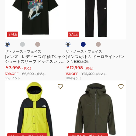
レ
ボ
ン
ィ
デ
ト
半
ッ
ィ
ム
袖
ク
グ
サ
ネ
ベ
ブ
ー
ド
T
シ
ン
イ
ー
ラ
ド
ビ
ジ
ス)
ー
シ
ョ
ッ
SALE
SALE
ベ
ー
ュ
ク
半
ロ
ャ
ー
袖
ラ
ツ
ト
ザ・ノース・フェイス
ザ・ノース・フェイス
T
イ
NT32536
ス
(メンズ、レディース)半袖 Tシャツ
(メンズ)ボトム ドーロライトパン
ショートスリーブ ドッグスレッド
ツ NB82506
シ
ト
リ
グラフィックティー NT32641
￥3,998
￥12,998
（税込）
（税込）
ャ
パ
ー
39%OFF
￥6,600
15%OFF
￥15,400
（税込）
（税込）
ツ
ン
ブ
36
ポイント
118
ポイント
(メ
(メ
シ
ツ
T
ン
ン
ョ
NB82506
シ
ズ)
ズ)EURO
ー
ャ
ア
サ
ト
ツ
ウ
イ
ス
PM0960
タ
ズ
リ
カ
ー
ア
ー
ー
マ
ウ
ブ
10%OFFクーポン
SALE
10%OFFクーポン
SALE