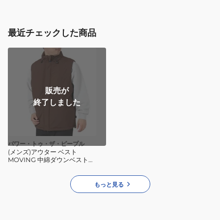
ッ
ダ
ト
ー
NP12501
ジ
最近チェックした商品
ャ
ケ
ッ
ト
NY82510
販売が
K
終了しました
パワー・トゥ・ザ・ピープル
(メンズ)アウター ベスト
MOVING 中綿ダウンベスト
3901101-32 BRW ブラウン はっ水
防汚
もっと見る