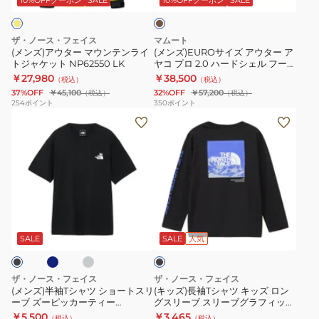
キ
ウ
タ
ド
ン
ー
ッ
ザ・ノース・フェイス
マムート
テ
ア
グ
(メンズ)アウター マウンテンライ
(メンズ)EUROサイズ アウター ア
トジャケット NP62550 LK
ヤコ プロ 2.0 ハードシェル フーデ
ン
ヤ
ス
ッドジャケット アジアンフィット
￥27,980
￥38,500
（税込）
（税込）
ラ
コ
レ
1010-30281-40284
37%OFF
￥45,100
32%OFF
￥57,200
（税込）
（税込）
イ
プ
ッ
254
ポイント
350
ポイント
(メ
(キ
ト
ロ
ド
ン
ッ
ジ
2.0
グ
ズ)
ズ)
ャ
ハ
ラ
半
長
ケ
ー
フ
袖
袖
ッ
ド
ィ
T
T
ト
シ
ッ
ブ
グ
ブ
シ
シ
NP62550
ェ
ク
レ
ラ
ー
ャ
ャ
LK
ル
テ
ッ
SALE
SALE
人気
ク
ツ
ツ
フ
ィ
シ
キ
ー
ー
ザ・ノース・フェイス
ザ・ノース・フェイス
ョ
ッ
デ
NT32641
(メンズ)半袖Tシャツ ショートスリ
(キッズ)長袖Tシャツ キッズ ロン
ーブ ズーピッカーティー
グスリーブ スリーブグラフィック
ー
ズ
ッ
NT32659
Tシャツ NTJ32537 KK
￥5,500
￥3,465
（税込）
（税込）