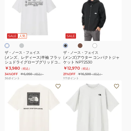
ズ、
ズ)
レ
ア
デ
ウ
ィ
タ
グ
カ
ホ
ブ
ー
ー
ー
ワ
ラ
キ
ス)
コ
イ
ッ
SALE
人気
SALE
ト
ク
半
ン
袖
パ
ザ・ノース・フェイス
ザ・ノース・フェイス
フ
ク
(メンズ、レディース)半袖 フラッ
(メンズ)アウター コンパクトジャ
シュドライグローブグリッドコッ
ケット NP72530
ラ
ト
トンTシャツ NT32550
￥3,980
￥12,970
（税込）
（税込）
ッ
ジ
34%OFF
￥6,050
21%OFF
￥16,500
（税込）
（税込）
シ
ャ
36
ポイント
117
ポイント
(メ
(レ
ュ
ケ
ン
デ
ド
ッ
ズ)
ィ
ラ
ト
半
ー
イ
NP72530
袖
ス)
グ
バ
半
ロ
ブ
パ
ホ
ン
袖
ー
ー
ワ