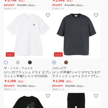
￥3,798
￥2,998
（税込）
（税込）
ト
フ
30%OFF
￥5,500
31%OFF
￥4,400
（税込）
（税込）
ス
ォ
34
ポイント
27
ポイント
(メ
(メ
リ
レ
ン
ン
ー
ス
ズ)
ズ)
ブ
ト
フ
半
ス
グ
ラ
袖
モ
ラ
ッ
T
ー
フ
グ
ブ
ブ
チ
シ
シ
ル
ィ
ラ
ラ
ャ
ッ
ウ
ュ
ャ
ボ
ッ
コ
SALE
SALE
ク
ン
ー
ド
ツ
ッ
ク
ル
ラ
ロ
ク
PG5174
グ
ザ・ノース・フェイス
コロンビア
レ
イ
マ
ス
(メンズ)フラッシュ ドライ ヌプシ
(メンズ)半袖Tシャツ ロマビスタグ
ー
コットン半袖Tシャツ NT32536
ラフィック ショートスリーブTシ
ヌ
ビ
ロ
ャツ PM0960
￥4,198
￥4,198
（税込）
（税込）
プ
ス
ゴ
30%OFF
￥6,050
30%OFF
￥6,050
（税込）
（税込）
シ
タ
テ
38
ポイント
38
ポイント
(メ
(メ
コ
グ
ィ
ン
ン
ッ
ラ
ー
ズ、
ズ)
ト
フ
NT32445