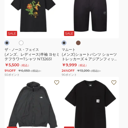
レ
シ
ジ
ク
デ
ョ
ャ
エ
ィ
ー
ケ
ア
カ
ホ
ブ
ー
ト
ッ
ロ
ー
ラ
キ
ス)
パ
ト
ゴ
ッ
SALE
SALE
ク
半
ン
NP62515
テ
袖
ツ
K
ィ
ザ・ノース・フェイス
マムート
ヨ
シ
ー
(メンズ、レディース)半袖 ヨセミ
(メンズ)ショートパンツ ショーツ
テフラワーTシャツ NT32651
トレッカーズ 4 アジアンフィット
セ
ョ
NT32633
1023-00474
￥5,500
￥9,999
（税込）
（税込）
ミ
ー
9%OFF
￥6,050
24%OFF
￥13,200
（税込）
（税込）
テ
ツ
50
ポイント
90
ポイント
(メ
(メ
フ
ト
ン
ン
ラ
レ
ズ)
ズ、
ワ
ッ
ジ
レ
ー
カ
ャ
デ
T
ー
ケ
ィ
シ
ズ
グ
ブ
ブ
ッ
ー
ャ
4
ラ
ラ