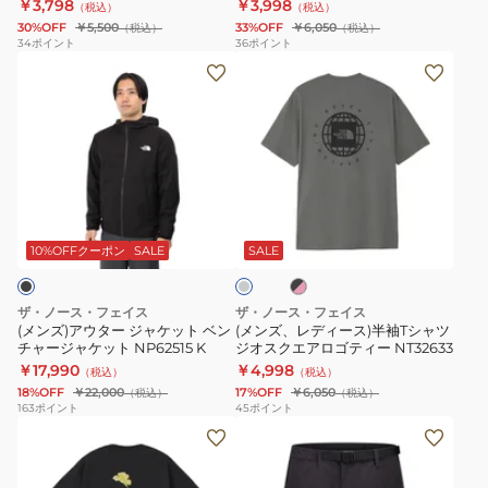
￥3,798
￥3,998
（税込）
（税込）
ク
ャ
03060-
エ
30%OFF
￥5,500
33%OFF
￥6,050
（税込）
（税込）
ブ
ツ
0001
ア
34
ポイント
36
ポイント
(メ
(メ
ル
ハ
ロ
ン
ン
ッ
イ
ゴ
ズ)
ズ、
ク
ク
テ
ア
レ
グ
ポ
ィ
ウ
デ
ラ
ロ
ー
タ
ィ
フ
AJ3614
NT32633
ブ
グ
ー
ー
ィ
ラ
レ
ジ
ス)
ッ
ッ
ー
10%OFFクーポン
SALE
SALE
ク
ャ
半
ク
×
ケ
袖
PG7093
ピ
ザ・ノース・フェイス
ザ・ノース・フェイス
ン
ッ
T
(メンズ)アウター ジャケット ベン
(メンズ、レディース)半袖Tシャツ
ク
チャージャケット NP62515 K
ジオスクエアロゴティー NT32633
ト
シ
￥17,990
￥4,998
（税込）
（税込）
ベ
ャ
18%OFF
￥22,000
17%OFF
￥6,050
（税込）
（税込）
ン
ツ
163
ポイント
45
ポイント
(メ
(メ
チ
ジ
ン
ン
ャ
オ
ズ、
ズ)
ー
ス