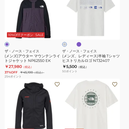
ア
レ
リ
ツ
ウ
デ
カ
NT32447
タ
ィ
ル
ラ
ラ
ー
ー
ロ
イ
イ
ラ
マ
ス)
ゴ
ト
10%OFFクーポン
SALE
ッ
グ
ウ
半
T
ク
レ
ン
袖
シ
ー
ザ・ノース・フェイス
ザ・ノース・フェイス
テ
T
ャ
(メンズ)アウター マウンテンライ
(メンズ、レディース)半袖 Tシャツ
トジャケット NP62550 EK
ヒストリカルロゴ NT32407
ン
シ
ツ
￥27,980
￥5,500
（税込）
（税込）
ラ
ャ
NT32407
50
ポイント
37%OFF
￥45,100
（税込）
イ
ツ
254
ポイント
(メ
(メ
ト
ヒ
ン
ン
ジ
ス
ズ)
ズ、
ャ
ト
ジ
レ
ケ
リ
ャ
デ
ッ
カ
ケ
ィ
ト
ル
グ
ホ
ッ
ー
NP62550
ロ
レ
ワ