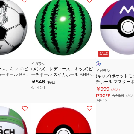
ッ
ズ)
ポ
ケ
ッ
ト
ホ
モ
ワ
ー
SALE
イ
ン
ン
ト
ス
イガラシ
×
ース、キッズ)ビ
(メンズ、レディース、キッズ)ビ
パ
タ
イガラシ
ーボール BBB-
ーチボール スイカボール BBB-
ー
(キッズ)ポケットモ
ー
プ
140
￥548
チボール マスターボ
（税込）
ビ
ル
AHB-MA4
4
ポイント
￥999
（税込）
ー
17%OFF
￥1,210
（税込
チ
9
ポイント
ボ
ー
ル
マ