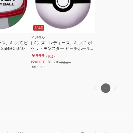
ス
タ
ー
ボ
SALE
ー
ル
イガラシ
ース、キッズ)ビ
(メンズ、レディース、キッズ)ポ
40cm
5BBC-340
ケットモンスター ビーチボール
AHB-
モンスターボール 40cm AHB-
￥999
（税込）
MA4
MO4
17%OFF
￥1,210
（税込）
9
ポイント
1