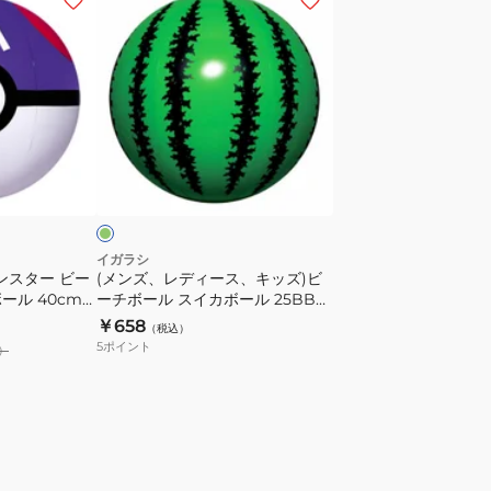
ン
ズ、
レ
デ
ィ
ー
グ
ス、
リ
キ
ッ
ズ)
イガラシ
ンスター ビー
(メンズ、レディース、キッズ)ビ
ビ
ール 40cm
ーチボール スイカボール 25BBB-
ー
140
￥658
（税込）
チ
5
ポイント
）
ボ
ー
ル
ス
イ