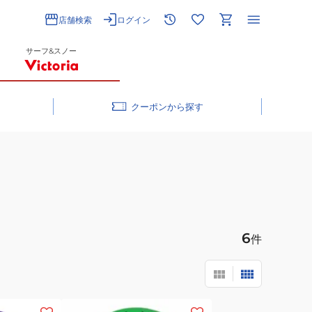
店舗検索
ログイン
サーフ&スノー
クーポン
6
件
(メ