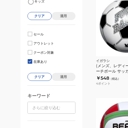
キッズ
クリア
適用
セール
アウトレット
クーポン対象
イガラシ
在庫あり
(メンズ、レディ
ーチボール サッカ
240
クリア
適用
￥548
（税込）
4
ポイント
キーワード