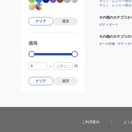
マリン・レジャー用ボ
マリン・レジャー用ボ
その他のカテゴリか
クリア
適用
ボディボード
その他のカテゴリの
価格
99000
0
セール対象
/
ボディボ
～
円
クリア
適用
ご利用案内
よく