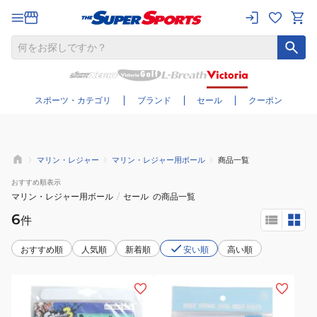
さらに絞り込む
スポーツ・カテゴリ
ブランド
セール
クーポン
マリン・レジャー
マリン・レジャー用ボール
商品一覧
おすすめ
順表示
マリン・レジャー用ボール
/
セール
の商品一覧
6
件
おすすめ順
人気順
新着順
安い順
高い順