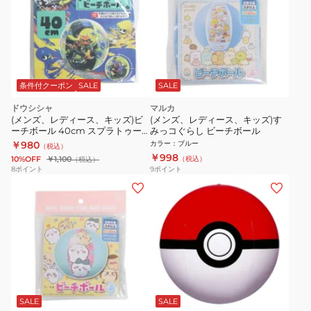
条件付クーポン
SALE
SALE
ドウシシャ
マルカ
(メンズ、レディース、キッズ)ビ
(メンズ、レディース、キッズ)す
ーチボール 40cm スプラトゥー
みっコぐらし ビーチボール
ン3 SPT-1055-YEL
￥980
カラー
：
ブルー
（税込）
￥998
10%OFF
￥1,100
（税込）
（税込）
8
ポイント
9
ポイント
SALE
SALE