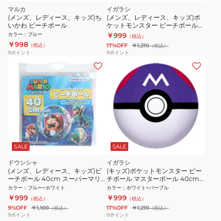
マルカ
イガラシ
(メンズ、レディース、キッズ)ち
(メンズ、レディース、キッズ)ポ
いかわ ビーチボール
ケットモンスター ビーチボール
モンスターボール 40cm AHB-
カラー
：
ブルー
￥999
（税込）
MO4
￥998
（税込）
17%OFF
￥1,210
（税込）
9
ポイント
9
ポイント
SALE
SALE
ドウシシャ
イガラシ
(メンズ、レディース、キッズ)ビ
(キッズ)ポケットモンスター ビー
ーチボール 40cm スーパーマリ
チボール マスターボール 40cm
オ MBS-1015A-BLE
AHB-MA4
カラー
：
ブルー×ホワイト
カラー
：
ホワイト×パープル
￥999
￥999
（税込）
（税込）
9%OFF
￥1,100
17%OFF
￥1,210
（税込）
（税込）
9
ポイント
9
ポイント