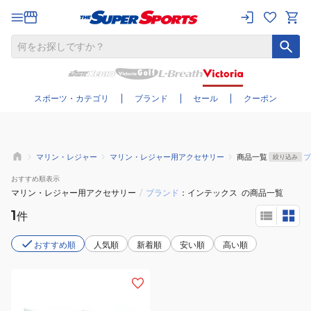
さらに絞り込む
スポーツ・カテゴリ
ブランド
セール
クーポン
マリン・レジャー
マリン・レジャー用アクセサリー
商品一覧
ブ
絞り込み
おすすめ
順表示
マリン・レジャー用アクセサリー
/
ブランド
インテックス
の商品一覧
1
件
おすすめ順
人気順
新着順
安い順
高い順