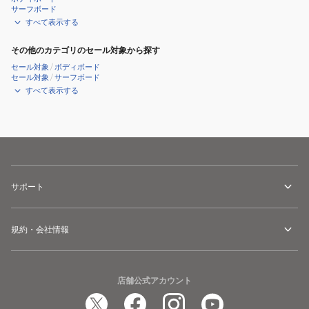
ュ
サーフボード
すべて表示する
ノ
ー
その他のカテゴリのセール対象から探す
ケ
セール対象
/
ボディボード
リ
セール対象
/
サーフボード
すべて表示する
ン
グ
水
中
観
察
サポート
規約・会社情報
店舗公式アカウント