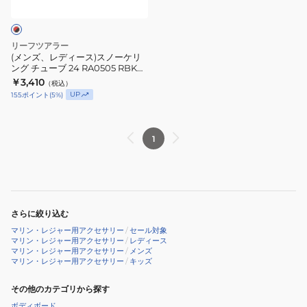
ス)
ネ
ュ
ス
24
ー
ノ
RA0502
ス
リーフツアラー
ー
BL
コ
(メンズ、レディース)スノーケリ
ング チューブ 24 RA0505 RBK
ケ
ー
1~2人用 シュノーケリング 水中観
￥3,410
（税込）
リ
プ
察
UP
155
ポイント
(
5
%)
ン
23RA0506
グ
LV
チ
1
ュ
ー
ブ
24
さらに絞り込む
RA0505
マリン・レジャー用アクセサリー
/
セール対象
RBK
マリン・レジャー用アクセサリー
/
レディース
1~2
マリン・レジャー用アクセサリー
/
メンズ
マリン・レジャー用アクセサリー
/
キッズ
人
用
その他のカテゴリから探す
シ
ボディボード