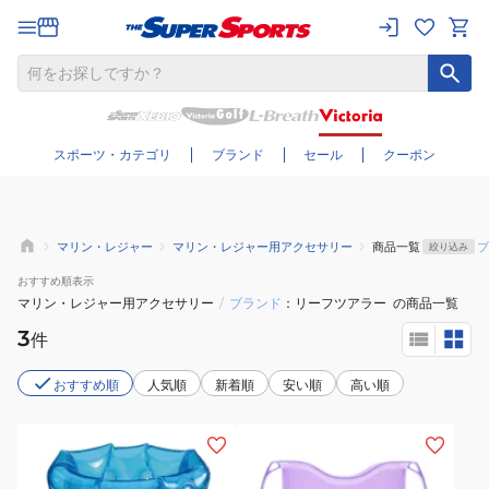
さらに絞り込む
スポーツ・カテゴリ
ブランド
セール
クーポン
マリン・レジャー
マリン・レジャー用アクセサリー
商品一覧
ブ
絞り込み
おすすめ
順表示
マリン・レジャー用アクセサリー
/
ブランド
リーフツアラー
の商品一覧
3
件
おすすめ順
人気順
新着順
安い順
高い順
(メ
(キ
ン
ッ