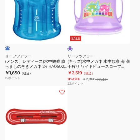
ズ、
ズ)
レ
水
デ
中
ィ
メ
ラ
ー
ガ
ベ
ス)
ネ
ン
SALE
ダ
水
水
ー
中
中
リーフツアラー
リーフツアラー
観
観
(メンズ、レディース)水中観察 膨
(キッズ)水中メガネ 水中観察 海 潮
らましのぞきメガネ 24 RA0502
干狩り ワイドビュースコープ
察
察
BL
23RA0506 LV
￥1,650
￥2,519
（税込）
（税込）
膨
海
15
ポイント
11%OFF
￥2,860
（税込）
ら
潮
22
ポイント
(メ
ま
干
ン
し
狩
ズ、
の
り
レ
ぞ
ワ
デ
き
イ
ィ
メ
ド
ー
ガ
ビ