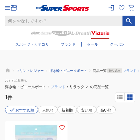
さらに絞り込む
スポーツ・カテゴリ
ブランド
セール
クーポン
マリン・レジャー
浮き輪・ビニールボート
商品一覧
ブランド：
絞り込み
おすすめ
順表示
浮き輪・ビニールボート
/
ブランド
リラックマ
の商品一覧
1
件
おすすめ順
人気順
新着順
安い順
高い順