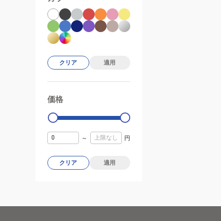
クリア
適用
価格
99000
0
～
円
クリア
適用