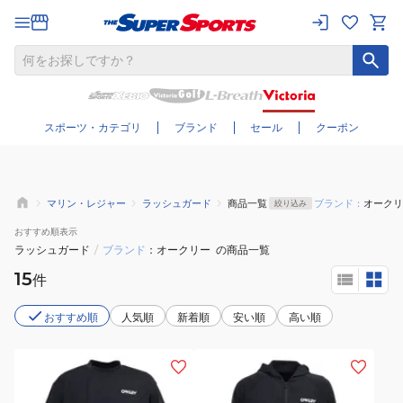
さらに絞り込む
スポーツ・カテゴリ
ブランド
セール
クーポン
マリン・レジャー
ラッシュガード
商品一覧
ブランド：
オークリ
絞り込み
おすすめ
順表示
ラッシュガード
/
ブランド
オークリー
の商品一覧
15
件
おすすめ順
人気順
新着順
安い順
高い順
(メ
(メ
ン
ン