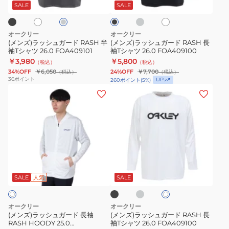
コ
ガ
ガ
イ
ィ
コ
ッ
SALE
SALE
ー
ト
ー
ク
ー
ー
FOA409099
ル
ド
ド
グ
オークリー
オークリー
レ
RASH
RASH
(メンズ)ラッシュガード RASH 半
(メンズ)ラッシュガード RASH 長
ー
袖Tシャツ 26.0 FOA409101
袖Tシャツ 26.0 FOA409100
半
長
￥3,980
￥5,800
（税込）
（税込）
袖
袖
34%OFF
￥6,050
24%OFF
￥7,700
（税込）
（税込）
T
T
36
ポイント
UP
260
ポイント
(
5
%)
シ
シ
(メ
(メ
ャ
ャ
ン
ン
ツ
ツ
ズ)
ズ)
26.0
26.0
ラ
ラ
FOA409101
FOA409100
ッ
ッ
シ
シ
ブ
チ
ホ
ュ
ュ
ラ
ャ
ワ
ッ
コ
ガ
ガ
SALE
人気
SALE
イ
ク
ー
ト
ー
ー
ル
ド
ド
グ
オークリー
オークリー
レ
長
RASH
(メンズ)ラッシュガード 長袖
(メンズ)ラッシュガード RASH 長
ー
RASH HOODY 25.0
袖Tシャツ 26.0 FOA409100
袖
長