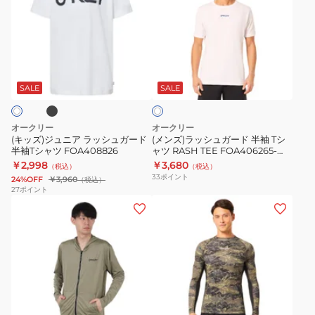
ト
T
ズ)
ズ)
FOA408829
シ
ジ
ラ
ャ
ュ
ッ
ツ
ニ
シ
ブ
ホ
FOA408979
ア
ュ
ワ
ラ
ガ
SALE
SALE
イ
ト
ッ
ー
シ
ド
オークリー
オークリー
ュ
半
(キッズ)ジュニア ラッシュガード
(メンズ)ラッシュガード 半袖 Tシ
半袖Tシャツ FOA408826
ャツ RASH TEE FOA406265-
ガ
袖
100
￥2,998
￥3,680
（税込）
（税込）
ー
T
33
ポイント
24%OFF
￥3,960
（税込）
ド
シ
27
ポイント
(メ
(メ
半
ャ
ン
ン
袖
ツ
ズ)
ズ)
T
RASH
ラ
ラ
シ
TEE
ッ
ッ
ャ
FOA406265-
シ
シ
ツ
100
カ
ュ
ュ
FOA408826
モ