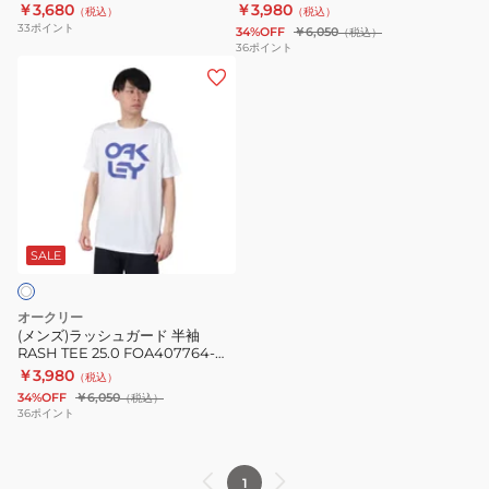
9ZR
￥3,680
￥3,980
（税込）
（税込）
T
Rash
33
ポイント
34%OFF
￥6,050
（税込）
シ
Tee
36
ポイント
(メ
ャ
25.0
ン
ツ
FOA407764-
ズ)
RASH
7C9
ラ
TEE
ッ
FOA406265-
シ
9ZR
ュ
ガ
SALE
ー
ド
オークリー
半
(メンズ)ラッシュガード 半袖
RASH TEE 25.0 FOA407764-
袖
100
￥3,980
（税込）
RASH
34%OFF
￥6,050
（税込）
TEE
36
ポイント
25.0
FOA407764-
1
100