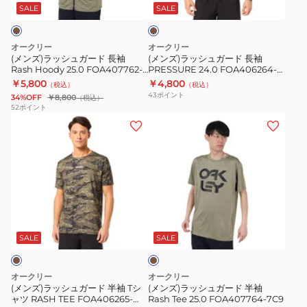
ガ
ガ
カ
SALE
SALE
ー
ー
ー
キ
ド
ド
オークリー
オークリー
長
長
(メンズ)ラッシュガード 長袖
(メンズ)ラッシュガード 長袖
Rash Hoody 25.0 FOA407762-
PRESSURE 24.0 FOA406264-
袖
袖
7C9
9ZR
￥5,800
￥4,800
（税込）
（税込）
Rash
PRESSURE
43
ポイント
34%OFF
￥8,800
（税込）
Hoody
24.0
52
ポイント
(メ
(メ
25.0
FOA406264-
ン
ン
FOA407762-
9ZR
ズ)
ズ)
7C9
ラ
ラ
ッ
ッ
シ
シ
カ
ュ
ュ
ー
ガ
ガ
キ
SALE
SALE
ー
ー
ド
ド
オークリー
オークリー
半
半
(メンズ)ラッシュガード 半袖 Tシ
(メンズ)ラッシュガード 半袖
ャツ RASH TEE FOA406265-
Rash Tee 25.0 FOA407764-7C9
袖
袖