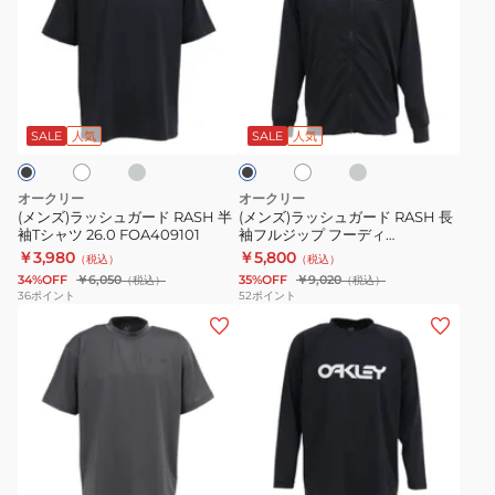
ズ)
ズ)
ラ
ラ
ッ
ッ
シ
シ
チ
チ
ホ
ホ
ブ
ュ
ュ
ャ
ャ
ワ
ラ
コ
コ
ガ
ガ
イ
ッ
SALE
人気
SALE
人気
ー
ー
ト
ク
ー
ー
ル
ド
ド
グ
オークリー
オークリー
レ
RASH
RASH
(メンズ)ラッシュガード RASH 半
(メンズ)ラッシュガード RASH 長
ー
袖Tシャツ 26.0 FOA409101
袖フルジップ フーディ
半
長
FOA409099
￥3,980
￥5,800
（税込）
（税込）
袖
袖
34%OFF
￥6,050
35%OFF
￥9,020
（税込）
（税込）
T
フ
36
ポイント
52
ポイント
(メ
(メ
シ
ル
ン
ン
ャ
ジ
ズ)
ズ)
ツ
ッ
ラ
ラ
26.0
プ
ッ
ッ
FOA409101
フ
シ
シ
ー
チ
ホ
ホ
チ
ブ
ュ
ュ
デ
ャ
ワ
ャ
ラ