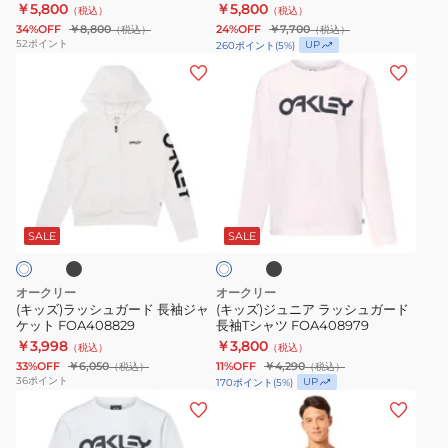
FOA407762-100
￥5,800
￥5,800
（税込）
（税込）
RASH
袖
34%OFF
￥8,800
24%OFF
￥7,700
（税込）
（税込）
HOODY
T
52
ポイント
UP
260
ポイント
(
5
%)
25.0
シ
(キ
(キ
FOA407762-
ャ
ッ
ッ
100
ツ
ズ)
ズ)
26.0
ラ
ジ
FOA409100
ッ
ュ
シ
ニ
ブ
ブ
ホ
ュ
ア
ラ
ワ
ッ
ガ
ラ
SALE
SALE
イ
ク
ト
ー
ッ
ド
シ
オークリー
オークリー
長
ュ
(キッズ)ラッシュガード 長袖ジャ
(キッズ)ジュニア ラッシュガード
ケット FOA408829
長袖Tシャツ FOA408979
袖
ガ
￥3,998
￥3,800
（税込）
（税込）
ジ
ー
33%OFF
￥6,050
11%OFF
￥4,290
（税込）
（税込）
ャ
ド
36
ポイント
UP
170
ポイント
(
5
%)
ケ
長
(キ
(メ
ッ
袖
ッ
ン