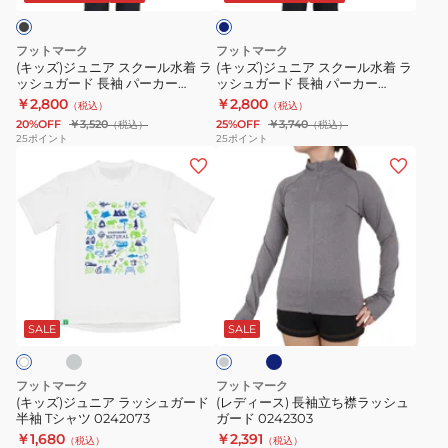
ー
ク
ク
FOOTMARKNATURAL
防
ッ
ー
ー
3100230-
虫
シ
フットマーク
フットマーク
ル
ル
01
吸
ュ
(キッズ)ジュニア スクール水着 ラ
(キッズ)ジュニア スクール水着 ラ
ッシュガード 長袖 パーカー
ッシュガード 長袖 パーカー
水
水
ク
水
ア
3100134-09 ブラック
3100133-19 ネイビー
￥2,800
￥2,800
（税込）
（税込）
着
着
リ
速
ク
20%OFF
￥3,520
25%OFF
￥3,740
（税込）
（税込）
ラ
ラ
ー
乾
ア
25
ポイント
25
ポイント
(キ
(レ
ッ
ッ
ム
切
ホ
ッ
デ
シ
シ
替
ー
ズ)
ィ
ュ
ュ
プ
ル
ジ
ー
ガ
ガ
ル
AH
ュ
ス)
ー
ー
オ
0241864-
ニ
長
ド
ド
ー
09
グ
ネ
ミ
ア
袖
長
長
バ
イ
デ
ビ
ラ
立
袖
袖
ー
ィ
SALE
SALE
ー
ア
ッ
ち
パ
パ
3100141-
ム
シ
襟
ー
ー
19
グ
フットマーク
フットマーク
レ
ュ
ラ
カ
カ
140
(キッズ)ジュニア ラッシュガード
(レディース) 長袖立ち襟ラッシュ
ー
半袖 Tシャツ 0242073
ガード 0242303
ガ
ッ
ー
ー
150
￥1,680
￥2,391
（税込）
（税込）
ー
シ
3100134-
3100133-