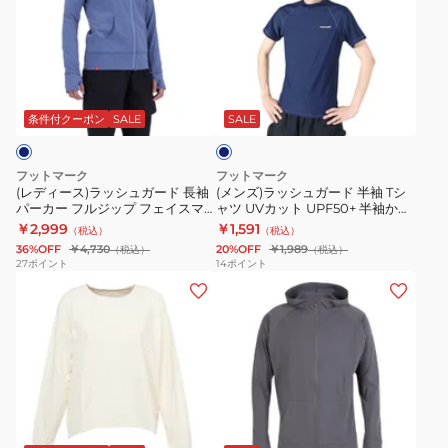
ー
ラ
ガ
ガ
ス)
ッ
ー
ー
ラ
シ
ド
ド
ネ
ッ
ュ
長
長
イ
シ
ガ
袖
袖
ビ
条件付クーポン
SALE
SALE
ー
ュ
ー
ア
パ
ガ
ド
ク
ー
フットマーク
フットマーク
ー
半
ア
カ
(レディース)ラッシュガード 長袖
(メンズ)ラッシュガード 半袖 Tシ
パーカー フルジップ フェイスマ
ャツ UVカット UPF50+ 半袖かぶ
ド
袖
ホ
ー
スク UVカット 防虫&吸水速乾
りラッシュガード 0242300NVY
￥2,999
￥1,591
（税込）
（税込）
長
T
ー
3100133-
3100118-19
36%OFF
￥4,730
20%OFF
￥1,989
（税込）
（税込）
袖
シ
ル
09
27
ポイント
14
ポイント
(レ
(メ
パ
ャ
0241867
ブ
デ
ン
ー
ツ
ラ
ィ
ズ)
カ
UV
ッ
ー
ラ
ー
カ
ク
ス)
ッ
フ
ッ
ラ
シ
ル
ト
黄
チ
ッ
ュ
ジ
UPF50+
緑
ャ