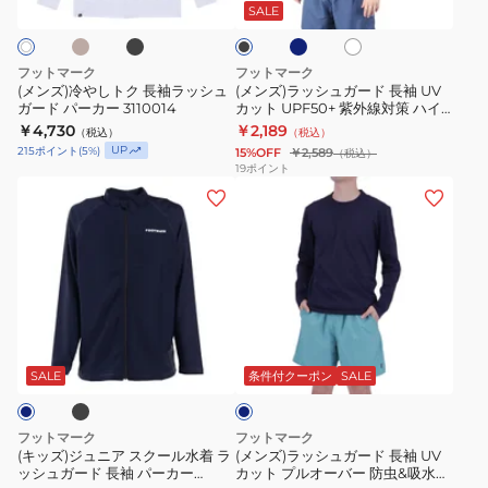
ッ
ビ
ク
ガ
イ
UPF50+
半
ッ
SALE
ク
ー
ト
ク
長
ー
紫
袖
袖
ド
外
か
フットマーク
フットマーク
ラ
長
線
ぶ
(メンズ)冷やしトク 長袖ラッシュ
(メンズ)ラッシュガード 長袖 UV
ガード パーカー 3110014
カット UPF50+ 紫外線対策 ハイ
ッ
袖
対
り
ネック 0242302
￥4,730
￥2,189
（税込）
（税込）
シ
UV
策
ラ
UP
215
ポイント
(
5
%)
15%OFF
￥2,589
（税込）
ュ
カ
0242301
ッ
19
ポイント
(キ
(メ
ガ
ッ
シ
ッ
ン
ー
ト
ュ
ズ)
ズ)
ド
UPF50+
ガ
ジ
ラ
パ
紫
ー
ュ
ッ
ー
外
ド
ニ
シ
カ
線
0242300BLK
ブ
ネ
ア
ュ
ー
対
イ
ス
ガ
3110014
策
ビ
SALE
条件付クーポン
SALE
ー
ク
ー
ハ
ー
ド
イ
フットマーク
フットマーク
ル
長
ネ
(キッズ)ジュニア スクール水着 ラ
(メンズ)ラッシュガード 長袖 UV
ッシュガード 長袖 パーカー
カット プルオーバー 防虫&吸水速
水
袖
ッ