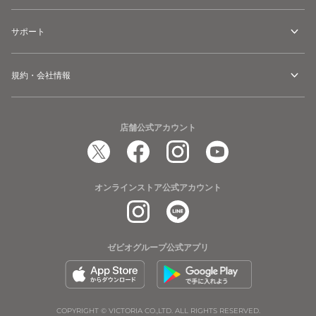
水
陸
サポート
両
用
規約・会社情報
虫
よ
け
店舗公式アカウント
オンラインストア公式アカウント
ゼビオグループ公式アプリ
COPYRIGHT © VICTORIA CO.,LTD. ALL RIGHTS RESERVED.