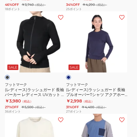
T
長
ラ
46%OFF
￥3,740
34%OFF
￥4,290
（税込）
（税込）
シ
袖
ッ
18
ポイント
25
ポイント
(レ
(レ
ャ
フ
シ
デ
デ
ツ
ル
ュ
ィ
ィ
ポ
ジ
ガ
ー
ー
ケ
ッ
ー
ス)
ス)
ッ
プ
ド
ラ
ラ
ト
UV
0242300MGRY
ネ
ッ
ッ
付
カ
イ
シ
シ
き
ッ
ビ
SALE
SALE
ー
ュ
ュ
UV
ト
ガ
ガ
カ
立
フットマーク
フットマーク
ー
ー
ッ
ち
(レディース)ラッシュガード 長袖
(レディース)ラッシュガード 長袖
パーカー レディース UVカット 紫
プルオーバーTシャツ アクアホー
ド
ド
ト
襟
外線対策 フードラッシュ アクア
ル 0241866-19
￥3,980
￥2,998
（税込）
（税込）
長
長
防
防
ホール AH 0241864-09
27%OFF
￥5,500
31%OFF
￥4,400
（税込）
（税込）
袖
袖
虫
虫
36
ポイント
27
ポイント
(キ
(キ
パ
プ
&
&
ッ
ッ
ー
ル
吸
吸
ズ)
ズ)
カ
オ
水
水