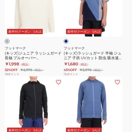
ジ
ラ
ー
ー
速
速
ュ
ッ
レ
バ
乾
乾
ニ
シ
デ
ー
3100114-
3100115-
ネ
ア
ュ
ィ
T
01
01
イ
ラ
ガ
ー
シ
ビ
条件付クーポン
SALE
条件付クーポン
SALE
ー
ッ
ー
ス
ャ
シ
ド
UV
ツ
フットマーク
フットマーク
ュ
半
カ
ア
(キッズ)ジュニア ラッシュガード
(キッズ)ラッシュガード 半袖 ジュ
長袖 プルオーバー
ニア 子供 UVカット 防虫 吸水速乾
ガ
袖
ッ
ク
FOOTMARKNATURAL 3100230-
切替 プルオーバー 3100141-19
￥1,998
￥1,680
（税込）
（税込）
ー
ジ
ト
ア
01 クリーム
140 150 160
32%OFF
￥2,970
43%OFF
￥2,970
（税込）
（税込）
ド
ュ
紫
ホ
18
ポイント
15
ポイント
(キ
(キ
長
ニ
外
ー
ッ
ッ
袖
ア
線
ル
ズ)
ズ)
プ
子
対
0241866-
ジ
ジ
ル
供
策
19
ュ
ュ
オ
UV
フ
ニ
ニ
ー
カ
ー
ネ
ア
ア
バ
ッ
ド
イ
ス
ス
ー
ト
ラ
ビ
条件付クーポン
SALE
条件付クーポン
SALE