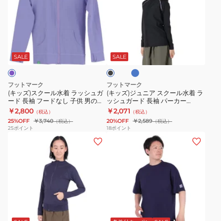
ス
ジ
ッ
ル
ク
ュ
プ
オ
ー
ニ
3100115-
ー
サ
ブ
ル
ア
09
バ
ッ
ラ
ク
水
ス
UV
ー
ッ
SALE
SALE
ス
ク
着
ク
カ
FOOTMARKNATURAL
ラ
ー
ッ
3100230-
フットマーク
フットマーク
ッ
ル
ト
09
(キッズ)スクール水着 ラッシュガ
(キッズ)ジュニア スクール水着 ラ
ード 長袖 フードなし 子供 男の子
ッシュガード 長袖 パーカー
シ
水
立
ブ
女の子 UVカット 立ち襟 防虫 吸水
0242307
￥2,800
￥2,071
（税込）
（税込）
ュ
着
ち
ラ
速乾 3100133-12
25%OFF
￥3,740
20%OFF
￥2,589
（税込）
（税込）
ガ
ラ
襟
ッ
25
ポイント
18
ポイント
(レ
(メ
ー
ッ
防
ク
デ
ン
ド
シ
虫
ィ
ズ)
長
ュ
&
ー
ラ
袖
ガ
吸
ス)
ッ
フ
ー
水
ラ
シ
ー
ド
速
ブ
ネ
ッ
ュ
ド
長
乾
ラ
イ
シ
ガ