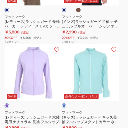
ウ
な
袖
ビ
SALE
条件付クーポン
SALE
ン
ー
ュ
ー
し
パ
ガ
ド
子
ー
フットマーク
フットマーク
ー
半
供
カ
(レディース)ラッシュガード 長袖
(メンズ)ラッシュガード 半袖 ナチ
パーカー レディース UVカット 紫
ュラル プルオーバー Tシャツ オー
ド
袖
男
ー
外線対策 フードラッシュ アクア
バーサイズ 3100114 UVカット 水
￥3,800
￥2,990
（税込）
（税込）
長
ナ
の
0242307
ホール 0241864-19
陸両用 虫よけ
30%OFF
￥5,500
20%OFF
￥3,740
（税込）
（税込）
袖
チ
子
34
ポイント
27
ポイント
(レ
(キ
パ
ュ
女
デ
ッ
ー
ラ
の
ィ
ズ)
カ
ル
子
ー
ラ
ー
プ
UV
ス)
ッ
レ
ル
カ
ラ
シ
デ
オ
ッ
マ
ッ
ュ
ィ
ー
ト
リ
シ
ガ
ー
バ
立
ー
SALE
条件付クーポン
SALE
ン
ュ
ー
ス
ー
ち
ブ
ガ
ド
UV
T
襟
ル
フットマーク
フットマーク
ー
ー
キ
カ
シ
防
(レディース)ラッシュガード 水陸
(キッズ)ラッシュガード キッズ長
両用 ナチュラル 長袖 フルジップ
袖フルジップスタンドカラー 水陸
ド
ッ
ッ
ャ
虫
スタンドカラー 3100115-24
両用 3100133-389
￥2,998
￥2,800