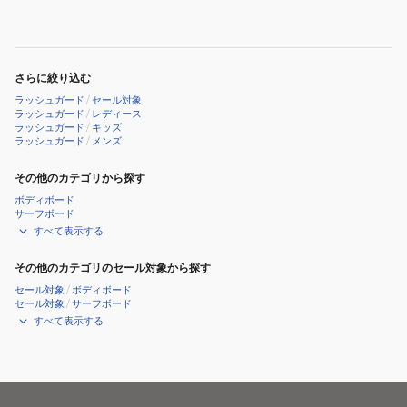
ー
ー
フ
ド
ル
パ
ジ
ー
さらに絞り込む
ッ
カ
ラッシュガード
/
セール対象
プ
ー
ラッシュガード
/
レディース
ラッシュガード
/
キッズ
3100118-
3110015
ラッシュガード
/
メンズ
389
フ
その他のカテゴリから探す
ェ
ボディボード
サーフボード
イ
すべて表示する
ス
ガ
その他のカテゴリのセール対象から探す
ー
セール対象
/
ボディボード
セール対象
/
サーフボード
ド
すべて表示する
UV
カ
ッ
ト