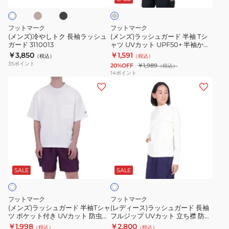
ィ
ク
ア
長
ー
ー
半
ム
袖
ド
3100118-
袖
グ
フットマーク
フットマーク
レ
ラ
半
01
プ
(メンズ)冷やしトク 長袖ラッシュ
(メンズ)ラッシュガード 半袖 Tシ
ー
ガード 3110013
ャツ UVカット UPF50+ 半袖かぶ
ッ
袖
リ
りラッシュガード
￥3,850
￥1,591
（税込）
（税込）
シ
T
ン
0242300MGRY
35
ポイント
20%OFF
￥1,989
（税込）
ュ
シ
ト
14
ポイント
(メ
(レ
ガ
ャ
T
ン
デ
ー
ツ
シ
ズ)
ィ
ド
UV
ャ
ラ
ー
3110013
カ
ツ
ッ
ス)
ッ
WATER
シ
ラ
ト
3100503
ホ
ュ
ッ
UPF50+
ワ
ガ
シ
半
SALE
SALE
イ
ト
ー
ュ
袖
ド
ガ
か
フットマーク
フットマーク
半
ー
ぶ
(メンズ)ラッシュガード 半袖Tシャ
(レディース)ラッシュガード 長袖
ツ ポケット付き UVカット 防虫&
フルジップ UVカット 立ち襟 防虫
袖
ド
り
吸水速乾 3100114-01
&吸水速乾 3100115-01
￥1,998
￥2,800
（税込）
（税込）