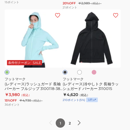
160
15
ポイント
20%OFF
￥2,989
（税込）
ド
ュ
09
19
21
ポイント
(レ
(レ
半
ガ
ブ
ネ
デ
デ
袖
ー
ラ
イ
ィ
ィ
T
ド
ッ
ビ
ー
ー
シ
0242303
ク
ー
ス)
ス)
ャ
ラ
冷
ツ
サ
ホ
ブ
ッ
や
0242073
ー
ワ
ラ
モ
シ
し
イ
ッ
条件付クーポン
SALE
ン
ト
ク
ュ
ト
ピ
ガ
ク
ン
フットマーク
フットマーク
ク
ー
長
(レディース)ラッシュガード 長袖
(レディース)冷やしトク 長袖ラッ
パーカー フルジップ 3100118-389
シュガード パーカー 3110015
ド
袖
フェイスガード UVカット 水陸両
￥3,980
￥4,620
（税込）
（税込）
長
ラ
用 虫よけ
UP
210
ポイント
(
5
%)
15%OFF
￥4,730
（税込）
袖
ッ
36
ポイント
パ
シ
ー
ュ
1
2
カ
ガ