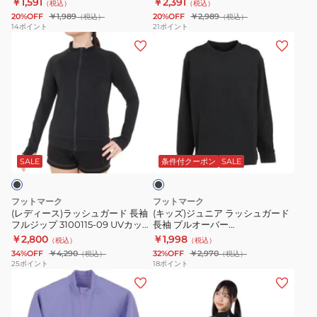
￥1,591
￥2,391
（税込）
（税込）
着
ュ
ッ
パ
乾
20%OFF
￥1,989
20%OFF
￥2,989
（税込）
（税込）
ラ
ガ
ト
ー
3100118-
14
ポイント
21
ポイント
(レ
(キ
ッ
ー
紫
カ
19
デ
ッ
シ
ド
外
ー
ィ
ズ)
ュ
長
線
3100103
ー
ジ
ガ
袖
対
ス)
ュ
ー
パ
策
ラ
ニ
ド
ー
水
ブ
ッ
ア
半
カ
陸
ラ
シ
ラ
袖
ー
両
ッ
SALE
条件付クーポン
SALE
ク
ュ
ッ
プ
0242306
用
ガ
シ
ル
虫
フットマーク
フットマーク
ー
ュ
オ
よ
(レディース)ラッシュガード 長袖
(キッズ)ジュニア ラッシュガード
フルジップ 3100115-09 UVカット
長袖 プルオーバー
ド
ガ
ー
け
立ち襟 防虫&吸水速乾
FOOTMARKNATURAL 3100230-
￥2,800
￥1,998
（税込）
（税込）
長
ー
バ
NATURAL
09 ブラック
34%OFF
￥4,290
32%OFF
￥2,970
（税込）
（税込）
袖
ド
ー
3100207-
25
ポイント
18
ポイント
(キ
(キ
フ
長
0242304
01
ッ
ッ
ル
袖
ズ)
ズ)
ジ
プ