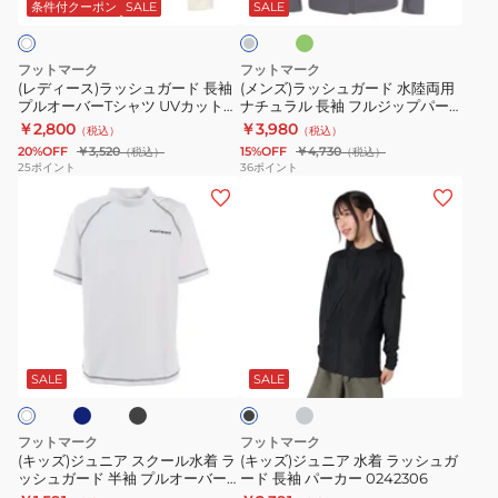
シ
ガ
ッ
半
コ
条件付クーポン
SALE
SALE
ー
ュ
ー
プ
袖
ル
ガ
ド
フ
か
グ
フットマーク
フットマーク
レ
ー
水
ェ
ぶ
(レディース)ラッシュガード 長袖
(メンズ)ラッシュガード 水陸両用
ー
プルオーバーTシャツ UVカット
ナチュラル 長袖 フルジップパー
ド
陸
イ
り
紫外線対策 水陸両用 虫よけ
カー 3100103
￥2,800
￥3,980
（税込）
（税込）
長
両
ス
ラ
NATURAL 3100207-01
20%OFF
￥3,520
15%OFF
￥4,730
（税込）
（税込）
袖
用
マ
ッ
25
ポイント
36
ポイント
(キ
(キ
プ
ナ
ス
シ
ッ
ッ
ル
チ
ク
ュ
ズ)
ズ)
オ
ュ
UV
ガ
ジ
ジ
ー
ラ
カ
ー
ュ
ュ
バ
ル
ッ
ド
ニ
ニ
ー
長
ト
0242300NVY
ネ
ブ
ミ
ブ
ア
ア
T
袖
防
ラ
デ
ラ
ッ
ィ
ス
水
シ
フ
虫
ッ
SALE
SALE
ク
ア
ク
ク
着
ャ
ル
&
ム
ー
ラ
ツ
ジ
グ
吸
フットマーク
フットマーク
レ
ル
ッ
UV
ッ
水
(キッズ)ジュニア スクール水着 ラ
(キッズ)ジュニア 水着 ラッシュガ
ー
ッシュガード 半袖 プルオーバー
ード 長袖 パーカー 0242306
水
シ
カ
プ
速
0242304