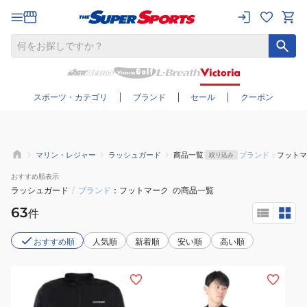
さらに絞り込む
スポーツ・カテゴリ
ブランド
セール
クーポン
マリン・レジャー
ラッシュガード
商品一覧
ブランド：
フットマ
絞り込み
おすすめ
順表示
ラッシュガード
/
ブランド
フットマーク
の商品一覧
63
件
おすすめ順
人気順
新着順
安い順
高い順
(メ
(メ
ン
ン