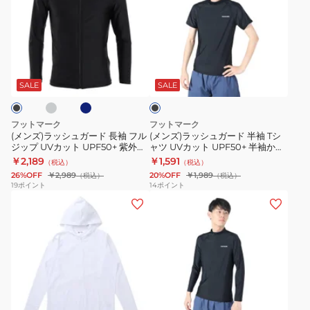
ズ)
ズ)
ラ
ラ
ッ
ッ
シ
シ
ミ
ネ
ブ
ュ
ュ
イ
ラ
ビ
ガ
ガ
ッ
SALE
SALE
ー
ク
ー
ー
ド
ド
フットマーク
フットマーク
長
半
(メンズ)ラッシュガード 長袖 フル
(メンズ)ラッシュガード 半袖 Tシ
ジップ UVカット UPF50+ 紫外線
ャツ UVカット UPF50+ 半袖かぶ
袖
袖
対策 0242301
りラッシュガード 0242300BLK
￥2,189
￥1,591
（税込）
（税込）
フ
T
26%OFF
￥2,989
20%OFF
￥1,989
（税込）
（税込）
ル
シ
19
ポイント
14
ポイント
(メ
(メ
ジ
ャ
ン
ン
ッ
ツ
ズ)
ズ)
プ
UV
冷
ラ
UV
カ
や
ッ
カ
ッ
し
シ
ッ
ト
キ
ブ
ネ
ホ
ブ
ト
ュ
ト
UPF50+
ラ
イ
ワ
ラ