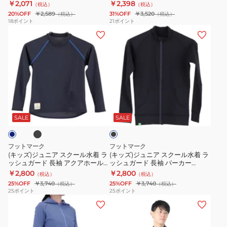
0242305
乾 3100102-19
￥2,071
￥2,398
（税込）
（税込）
着
UV
ク
20%OFF
￥2,589
31%OFF
￥3,520
（税込）
（税込）
ラ
カ
0242302
18
ポイント
21
ポイント
(キ
(キ
ッ
ッ
ッ
ッ
シ
ト
ズ)
ズ)
ュ
プ
ジ
ジ
ガ
ル
ュ
ュ
ー
オ
ニ
ニ
ド
ー
ブ
ブ
ア
ア
長
バ
ラ
ス
ス
袖
ー
ッ
SALE
SALE
ク
ク
ク
パ
防
ー
ー
ー
虫
フットマーク
フットマーク
ル
ル
カ
&
(キッズ)ジュニア スクール水着 ラ
(キッズ)ジュニア スクール水着 ラ
ッシュガード 長袖 アクアホール
ッシュガード 長袖 パーカー
水
水
ー
吸
0241867
3100133-09 ブラック
￥2,800
￥2,800
（税込）
（税込）
着
着
0242305
水
25%OFF
￥3,740
25%OFF
￥3,740
（税込）
（税込）
ラ
ラ
速
25
ポイント
25
ポイント
(レ
(メ
ッ
ッ
乾
デ
ン
シ
シ
3100102-
ィ
ズ)
ュ
ュ
19