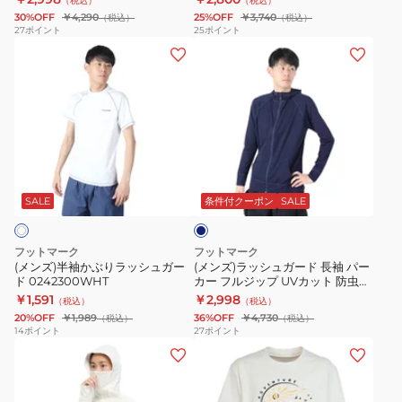
（税込）
（税込）
水
ズ
ト
ツ
吸
30%OFF
￥4,290
25%OFF
￥3,740
（税込）
（税込）
陸
長
紫
オ
水
27
ポイント
25
ポイント
(メ
(メ
両
袖
外
ー
速
ン
ン
用
フ
線
バ
乾
ズ)
ズ)
ナ
ル
対
ー
3100133-
半
ラ
チ
ジ
策
サ
12
袖
ッ
ュ
ッ
フ
イ
か
シ
ラ
プ
ー
ズ
ネ
ぶ
ュ
ル
ス
ド
3100114
イ
り
ガ
長
タ
ラ
UV
ビ
SALE
条件付クーポン
SALE
ー
ラ
ー
袖
ン
ッ
カ
ッ
ド
フ
ド
シ
ッ
フットマーク
フットマーク
シ
長
ル
カ
ュ
ト
(メンズ)半袖かぶりラッシュガー
(メンズ)ラッシュガード 長袖 パー
ド 0242300WHT
カー フルジップ UVカット 防虫&
ュ
袖
ジ
ラ
ア
水
吸水速乾 3100103-19
￥1,591
￥2,998
（税込）
（税込）
ガ
パ
ッ
ー
ク
陸
20%OFF
￥1,989
36%OFF
￥4,730
（税込）
（税込）
ー
ー
プ
水
ア
両
14
ポイント
27
ポイント
(レ
(キ
ド
カ
ス
陸
ホ
用
デ
ッ
0242300WHT
ー
タ
両
ー
虫
ィ
ズ)
フ
ン
用
ル
よ