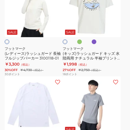
ー
ラ
ル
ド
3100133-
0241864-
け
ス)
ッ
ジ
カ
389
19
ラ
シ
ッ
ラ
黄
ラ
オ
ッ
ュ
プ
ー
緑
ベ
フ
ン
シ
ガ
UV
3100115-
SALE
SALE
ホ
ダ
ワ
ュ
ー
カ
24
ー
イ
ガ
ド
ッ
ト
フットマーク
フットマーク
ー
キ
ト
(レディース)ラッシュガード 長袖
(キッズ)ラッシュガード キッズ 水
フルジップパーカー 3100118-01
陸両用 ナチュラル 半袖プリントT
ド
ッ
防
シャツ WATER 3100503
￥3,300
￥1,998
（税込）
（税込）
長
ズ
虫
30%OFF
￥4,730
27%OFF
￥2,750
（税込）
（税込）
袖
水
&
30
ポイント
18
ポイント
(メ
(メ
フ
陸
吸
ン
ン
ル
両
水
ズ)
ズ)
ジ
用
速
冷
ラ
ッ
ナ
乾
や
ッ
プ
チ
3100103-
し
シ
パ
ュ
19
キ
ブ
ミ
ト
ュ
ー
ラ
ラ
デ
ッ
ク
ガ
カ
ル
SALE