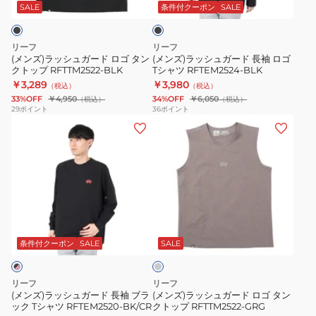
ガ
ガ
RFTEM2423-
ッ
SALE
条件付クーポン
SALE
ク
ー
ー
BK/GY
ド
ド
リーフ
リーフ
ロ
長
(メンズ)ラッシュガード ロゴ タン
(メンズ)ラッシュガード 長袖 ロゴ
クトップ RFTTM2522-BLK
Tシャツ RFTEM2524-BLK
ゴ
袖
￥3,289
￥3,980
（税込）
（税込）
タ
ロ
33%OFF
￥4,950
34%OFF
￥6,050
（税込）
（税込）
ン
ゴ
29
ポイント
36
ポイント
(メ
(メ
ク
T
ン
ン
ト
シ
ズ)
ズ)
ッ
ャ
ラ
ラ
プ
ツ
ッ
ッ
RFTTM2522-
RFTEM2524-
シ
シ
BLK
BLK
グ
ュ
ュ
レ
ガ
ガ
ー
条件付クーポン
SALE
SALE
ー
ー
ド
ド
リーフ
リーフ
長
ロ
(メンズ)ラッシュガード 長袖 ブラ
(メンズ)ラッシュガード ロゴ タン
ック Tシャツ RFTEM2520-BK/CR
クトップ RFTTM2522-GRG
袖
ゴ