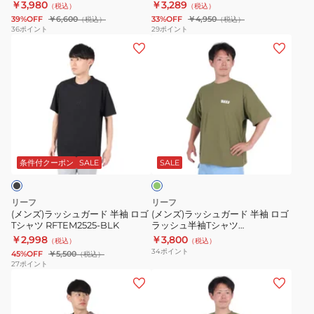
￥3,980
￥3,289
（税込）
（税込）
ブ
タ
39%OFF
￥6,600
33%OFF
￥4,950
（税込）
（税込）
ラ
ン
36
ポイント
29
ポイント
(メ
(メ
ッ
ク
ン
ン
ク
ト
ズ)
ズ)
T
ッ
ラ
ラ
シ
プ
ッ
ッ
ャ
RFTTM2522-
シ
シ
ツ
GRG
オ
ュ
ュ
RFTEM2520-
リ
ガ
ガ
BK/CR
ー
条件付クーポン
SALE
SALE
ブ
ー
ー
ド
ド
リーフ
リーフ
半
半
(メンズ)ラッシュガード 半袖 ロゴ
(メンズ)ラッシュガード 半袖 ロゴ
Tシャツ RFTEM2525-BLK
ラッシュ半袖Tシャツ
袖
袖
RFTEM2321-OLV
￥2,998
￥3,800
（税込）
（税込）
ロ
ロ
34
ポイント
45%OFF
￥5,500
（税込）
ゴ
ゴ
27
ポイント
(メ
(メ
T
ラ
ン
ン
シ
ッ
ズ)
ズ)
ャ
シ