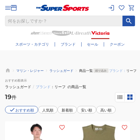
さらに絞り込む
スポーツ・カテゴリ
ブランド
セール
クーポン
マリン・レジャー
ラッシュガード
商品一覧
ブランド：
リーフ
絞り込み
おすすめ
順表示
ラッシュガード
/
ブランド
リーフ
の商品一覧
19
件
おすすめ順
人気順
新着順
安い順
高い順
(メ
(メ
ン
ン