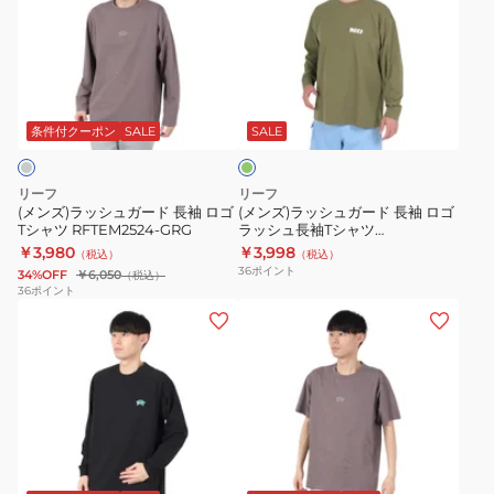
ラ
ラ
ツ
ュ
ッ
ッ
RFTEM2525-
半
シ
シ
BLK
袖
オ
ュ
ュ
T
リ
ガ
ガ
シ
ー
条件付クーポン
SALE
SALE
ブ
ー
ー
ャ
ド
ド
ツ
リーフ
リーフ
長
長
RFTEM2321-
(メンズ)ラッシュガード 長袖 ロゴ
(メンズ)ラッシュガード 長袖 ロゴ
Tシャツ RFTEM2524-GRG
ラッシュ長袖Tシャツ
袖
袖
OLV
RFTEM2320-OLV
￥3,980
￥3,998
（税込）
（税込）
ロ
ロ
36
ポイント
34%OFF
￥6,050
（税込）
ゴ
ゴ
36
ポイント
(メ
(メ
T
ラ
ン
ン
シ
ッ
ズ)
ズ)
ャ
シ
ラ
ラ
ツ
ュ
ッ
ッ
RFTEM2524-
長
シ
シ
GRG
袖
グ
ュ
ュ
T
レ