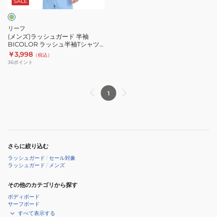
ャ
SALE
ー
ツ
ド
RFTEM2421-
リーフ
半
OLV
(メンズ)ラッシュガード 半袖
BICOLOR ラッシュ半袖Tシャツ
袖
RFTEM2422-OLV
￥3,998
（税込）
BICOLOR
36
ポイント
ラ
ッ
シ
1
ュ
半
袖
T
さらに絞り込む
シ
ラッシュガード
/
セール対象
ャ
ラッシュガード
/
メンズ
ツ
RFTEM2422-
その他のカテゴリから探す
OLV
ボディボード
サーフボード
すべて表示する