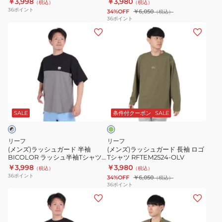
￥3,998
￥3,980
（税込）
（税込）
ッ
ブ
36
ポイント
34%OFF
￥6,050
（税込）
シ
ラ
36
ポイント
(メ
(メ
ュ
ッ
ン
ン
タ
ク
ズ)
ズ)
ン
T
ラ
ラ
ク
シ
ッ
ッ
ト
ャ
シ
シ
ッ
ツ
オ
ュ
ュ
プ
RFTEM2521
リ
ガ
ガ
RFTEM2423-
ー
SALE
条件付クーポン
SALE
ブ
ー
ー
OLV
ド
ド
リーフ
リーフ
半
長
(メンズ)ラッシュガード 半袖
(メンズ)ラッシュガード 長袖 ロゴ
BICOLOR ラッシュ半袖Tシャツ
Tシャツ RFTEM2524-OLV
袖
袖
RFTEM2422-BK/GY
￥3,998
￥3,980
（税込）
（税込）
BICOLOR
ロ
36
ポイント
34%OFF
￥6,050
（税込）
ラ
ゴ
36
ポイント
(メ
(メ
ッ
T
ン
ン
シ
シ
ズ)
ズ)
ュ
ャ