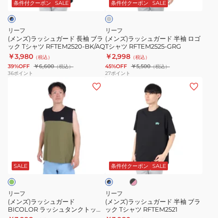
ガ
ガ
シ
ー
条件付クーポン
SALE
条件付クーポン
SALE
ー
ー
ャ
ド
ド
ツ
リーフ
リーフ
長
半
RFTEM2320-
(メンズ)ラッシュガード 長袖 ブラ
(メンズ)ラッシュガード 半袖 ロゴ
ック Tシャツ RFTEM2520-BK/AQ
Tシャツ RFTEM2525-GRG
袖
袖
OLV
￥3,980
￥2,998
（税込）
（税込）
ブ
ロ
39%OFF
￥6,600
45%OFF
￥5,500
（税込）
（税込）
ラ
ゴ
36
ポイント
27
ポイント
(メ
(メ
ッ
T
ン
ン
ク
シ
ズ)
ズ)
T
ャ
ラ
ラ
シ
ツ
ッ
ッ
ャ
RFTEM2525-
シ
シ
ツ
GRG
ブ
ブ
ュ
ュ
RFTEM2520-
ラ
ラ
ガ
ガ
ッ
BK/AQ
SALE
条件付クーポン
SALE
ッ
ク
ク
ー
ー
×
×
ド
ド
ピ
ブ
リーフ
リーフ
ン
BICOLOR
半
ル
(メンズ)ラッシュガード
(メンズ)ラッシュガード 半袖 ブラ
ク
ー
BICOLOR ラッシュタンクトップ
ック Tシャツ RFTEM2521
ラ
袖
RFTEM2423-OLV