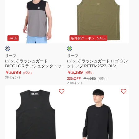
ズ)
ズ)
ラ
ラ
ッ
ッ
シ
シ
オ
ュ
ュ
リ
ガ
ガ
ー
SALE
条件付クーポン
SALE
ブ
ー
ー
ド
ド
リーフ
リーフ
BICOLOR
ロ
(メンズ)ラッシュガード
(メンズ)ラッシュガード ロゴ タン
BICOLOR ラッシュタンクトップ
クトップ RFTTM2522-OLV
ラ
ゴ
RFTEM2423-BK/GY
￥3,998
￥3,289
（税込）
（税込）
ッ
タ
36
ポイント
33%OFF
￥4,950
（税込）
シ
ン
29
ポイント
(メ
(メ
ュ
ク
ン
ン
タ
ト
ズ)
ズ)
ン
ッ
ラ
ラ
ク
プ
ッ
ッ
ト
RFTTM2522-
シ
シ
ッ
OLV
ブ
ュ
ュ
プ
ラ