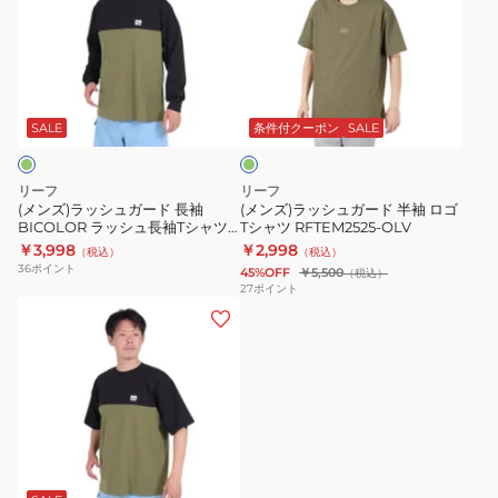
ラ
ラ
半
ツ
ッ
ッ
袖
RFTEM2524-
シ
シ
T
OLV
オ
ュ
ュ
シ
リ
ガ
ガ
ャ
ー
SALE
条件付クーポン
SALE
ブ
ー
ー
ツ
ド
ド
RFTEM2422-
リーフ
リーフ
長
半
BK/GY
(メンズ)ラッシュガード 長袖
(メンズ)ラッシュガード 半袖 ロゴ
BICOLOR ラッシュ長袖Tシャツ
Tシャツ RFTEM2525-OLV
袖
袖
RFTEM2421-OLV
￥3,998
￥2,998
（税込）
（税込）
BICOLOR
ロ
36
ポイント
45%OFF
￥5,500
（税込）
ラ
ゴ
27
ポイント
(メ
ッ
T
ン
シ
シ
ズ)
ュ
ャ
ラ
長
ツ
ッ
袖
RFTEM2525-
シ
T
OLV
ュ
シ
ガ