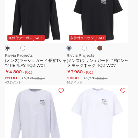
ズ)
ズ)
ラ
ラ
ッ
ッ
シ
シ
ブ
ホ
ホ
ブ
ュ
ュ
ラ
ワ
ラ
ウ
ガ
ガ
イ
ッ
条件付クーポン
SALE
条件付クーポン
SALE
ン
ト
ク
ー
ー
ド
ド
Rivvia Projects
Rivvia Projects
長
半
(メンズ)ラッシュガード 長袖Tシャ
(メンズ)ラッシュガード 半袖Tシャ
ツ REPLAY RQ2-W01
ツ モックネック RQ2-W07
袖
袖
￥4,800
￥3,980
（税込）
（税込）
T
T
17%OFF
￥5,830
30%OFF
￥5,720
（税込）
（税込）
シ
シ
43
ポイント
36
ポイント
(メ
(メ
ャ
ャ
ン
ン
ツ
ツ
ズ)
ズ)
REPLAY
モ
ラ
ラ
RQ2-
ッ
ッ
ッ
W01
ク
シ
シ
ネ
ブ
ブ
ブ
ブ
ホ
ュ
ュ
ッ
ラ
ラ
ラ
ワ