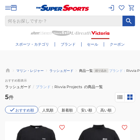
さらに絞り込む
スポーツ・カテゴリ
ブランド
セール
クーポン
マリン・レジャー
ラッシュガード
商品一覧
ブランド：
Rivvia P
絞り込み
おすすめ
順表示
ラッシュガード
/
ブランド
Rivvia Projects
の商品一覧
5
件
おすすめ順
人気順
新着順
安い順
高い順
(メ
(メ
ン
ン