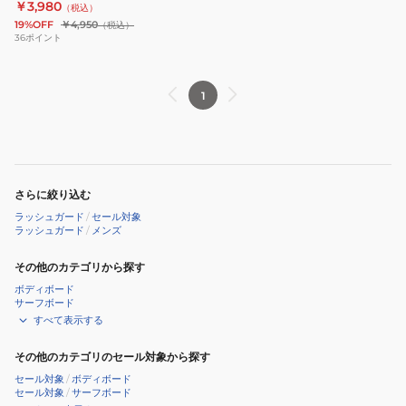
￥3,980
（税込）
T
19%OFF
￥4,950
（税込）
シ
36
ポイント
ャ
ツ
1
REPLAY
RQ2-
W03
さらに絞り込む
ラッシュガード
/
セール対象
ラッシュガード
/
メンズ
その他のカテゴリから探す
ボディボード
サーフボード
すべて表示する
その他のカテゴリのセール対象から探す
セール対象
/
ボディボード
セール対象
/
サーフボード