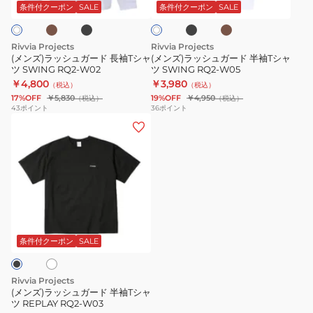
ッ
ッ
ウ
ガ
ガ
ク
条件付クーポン
SALE
条件付クーポン
SALE
イ
ク
ク
ン
ト
ー
ー
RQ2-
ド
ド
W07
Rivvia Projects
Rivvia Projects
長
半
(メンズ)ラッシュガード 長袖Tシャ
(メンズ)ラッシュガード 半袖Tシャ
ツ SWING RQ2-W02
ツ SWING RQ2-W05
袖
袖
￥4,800
￥3,980
（税込）
（税込）
T
T
17%OFF
￥5,830
19%OFF
￥4,950
（税込）
（税込）
シ
シ
43
ポイント
36
ポイント
(メ
ャ
ャ
ン
ツ
ツ
ズ)
SWING
SWING
ラ
RQ2-
RQ2-
ッ
W02
W05
シ
ホ
ュ
ガ
条件付クーポン
SALE
ー
ド
Rivvia Projects
半
(メンズ)ラッシュガード 半袖Tシャ
ツ REPLAY RQ2-W03
袖