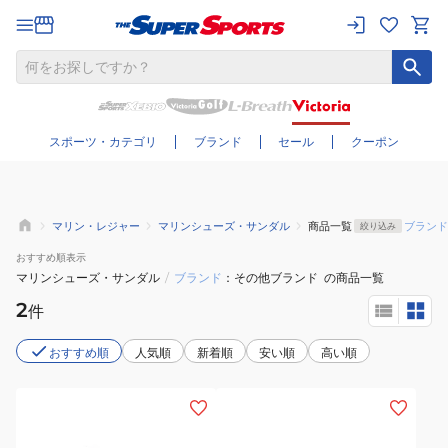
さらに絞り込む
スポーツ・カテゴリ
ブランド
セール
クーポン
マリン・レジャー
マリンシューズ・サンダル
商品一覧
ブランド
絞り込み
おすすめ
順表示
マリンシューズ・サンダル
/
ブランド
その他ブランド
の商品一覧
2
件
おすすめ順
人気順
新着順
安い順
高い順
(メ
(メ
ン
ン