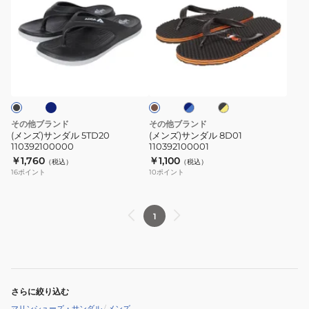
ズ)
ズ)
サ
サ
ン
ン
ダ
ダ
ネ
ネ
ブ
ブ
ル
ル
イ
ラ
ラ
5TD20
8D01
ビ
ッ
ウ
ー
ク
ン
110392100000
110392100001
×
×
ブ
イ
その他ブランド
その他ブランド
ル
エ
(メンズ)サンダル 5TD20
(メンズ)サンダル 8D01
ー
ロ
110392100000
110392100001
ー
￥1,760
￥1,100
（税込）
（税込）
16
ポイント
10
ポイント
1
さらに絞り込む
マリンシューズ・サンダル
/
メンズ