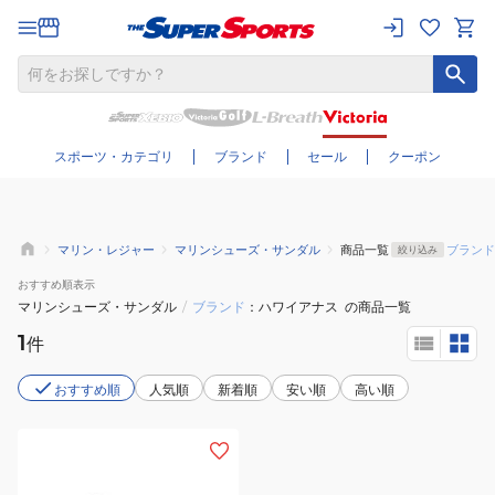
さらに絞り込む
スポーツ・カテゴリ
ブランド
セール
クーポン
マリン・レジャー
マリンシューズ・サンダル
商品一覧
ブランド
絞り込み
おすすめ
順表示
マリンシューズ・サンダル
/
ブランド
ハワイアナス
の商品一覧
1
件
おすすめ順
人気順
新着順
安い順
高い順
(メ
ン