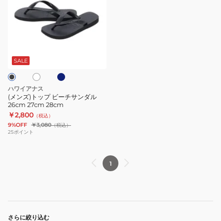
ズ)
ト
ッ
プ
ネ
ホ
ビ
イ
ビ
ー
SALE
ー
チ
サ
ハワイアナス
ン
(メンズ)トップ ビーチサンダル
26cm 27cm 28cm
ダ
￥2,800
（税込）
ル
9%OFF
￥3,080
（税込）
26cm
25
ポイント
27cm
28cm
1
さらに絞り込む