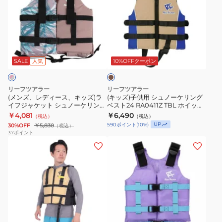
ズ、
ズ)
レ
子
デ
供
ィ
用
タ
ー
シ
ン
ス、
ュ
SALE
人気
10%OFFクーポン
キ
ノ
ッ
ー
リーフツアラー
リーフツアラー
ズ)
ケ
(メンズ、レディース、キッズ)ラ
(キッズ)子供用 シュノーケリング
イフジャケット シュノーケリング
ベスト24 RA0411Z TBL ホイッス
ラ
リ
スノーケリング ベスト スリム 大
ル付き
￥4,081
￥6,490
（税込）
（税込）
イ
ン
人 子供 23RA0402Z SMP
UP
590
ポイント
(
10
%)
30%OFF
￥5,830
（税込）
フ
グ
37
ポイント
(メ
(キ
ジ
ベ
ン
ッ
ャ
ス
ズ、
ズ)
ケ
ト
レ
子
ッ
24
デ
供
ト
RA0411Z
ィ
シ
シ
TBL
ラ
ー
ュ
ュ
ホ
ベ