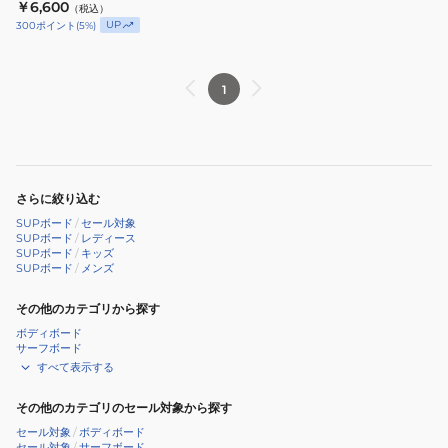
LG
￥6,600
（税込）
ケ
ホ
大
UP
300
ポイント
(
5
%)
リ
イ
人
ン
ッ
子
グ
ス
供
1
ベ
ル
23RA0402Z
ス
付
SMP
ト
き
ス
さらに絞り込む
リ
SUPボード
/
セール対象
ム
SUPボード
/
レディース
RA0402BZ
SUPボード
/
キッズ
SUPボード
/
メンズ
LG
その他のカテゴリから探す
ボディボード
サーフボード
すべて表示する
その他のカテゴリのセール対象から探す
セール対象
/
ボディボード
セール対象
/
サーフボード