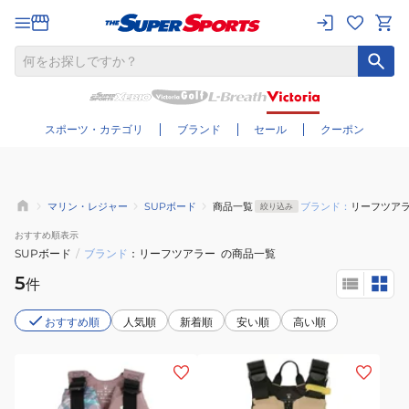
さらに絞り込む
スポーツ・カテゴリ
ブランド
セール
クーポン
マリン・レジャー
SUPボード
商品一覧
ブランド：
リーフツア
絞り込み
おすすめ
順表示
SUPボード
/
ブランド
リーフツアラー
の商品一覧
5
件
おすすめ順
人気順
新着順
安い順
高い順
(メ
(キ
ン
ッ