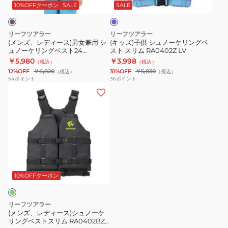
ス)
ノ
ノ
イ
ン
10%OFFクーポン
SALE
SALE
ダ
男
ー
ー
ッ
ー
女
ケ
ケ
ス
リーフツアラー
リーフツアラー
兼
リ
リ
ル
(メンズ、レディース)男女兼用 シ
(キッズ)子供 シュノーケリングベ
ュノーケリングベスト24
スト スリム RA0402Z LV
用
ン
ン
付
RA0412Z TBK ホイッスル付き
￥5,980
￥3,998
（税込）
（税込）
シ
グ
グ
き
12%OFF
￥6,820
31%OFF
￥5,830
（税込）
（税込）
ュ
ベ
ス
54
ポイント
36
ポイント
(メ
ノ
ス
ノ
ン
ー
ト
ー
ズ、
ケ
ス
ケ
レ
リ
リ
リ
デ
ン
ム
ン
ィ
グ
RA0402Z
グ
ー
ベ
LV
ベ
ス)
ス
ス
10%OFFクーポン
シ
ト
ト
ュ
24
ス
リーフツアラー
ノ
RA0412Z
リ
(メンズ、レディース)シュノーケ
リングベストスリム RA0402BZ
ー
TBK
ム