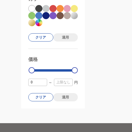
クリア
適用
価格
99000
0
～
円
クリア
適用