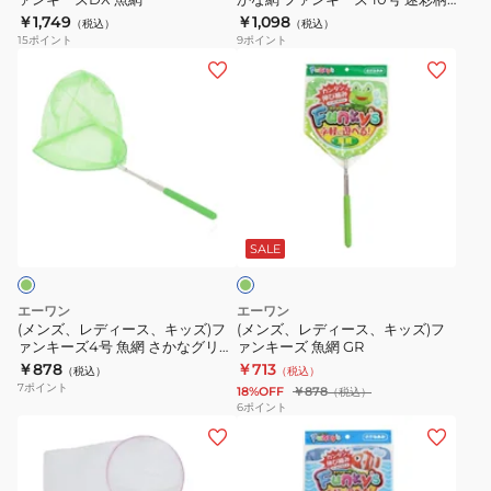
ネット
￥1,749
￥1,098
（税込）
（税込）
15
ポイント
9
ポイント
(メ
(メ
ン
ン
ズ、
ズ、
レ
レ
デ
デ
ィ
ィ
黄
ー
ー
緑
ス、
ス、
SALE
キ
キ
ッ
ッ
エーワン
エーワン
ズ)
ズ)
(メンズ、レディース、キッズ)フ
(メンズ、レディース、キッズ)フ
ァンキーズ4号 魚網 さかなグリー
ァンキーズ 魚網 GR
フ
フ
ン
￥878
￥713
（税込）
（税込）
ァ
ァ
7
ポイント
18%OFF
￥878
（税込）
ン
ン
6
ポイント
(メ
(メ
キ
キ
ン
ン
ー
ー
ズ、
ズ、
ズ
ズ