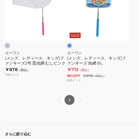
レ
レ
4
魚
デ
デ
号
網
ィ
ィ
魚
GR
ブ
ー
ー
網
ル
ス、
ス、
さ
ー
SALE
キ
キ
か
ッ
ッ
な
エーワン
エーワン
ズ)
ズ)
グ
(メンズ、レディース、キッズ)フ
(メンズ、レディース、キッズ)フ
ァンキーズ2号 昆虫網 むしピンク
ァンキーズ 魚網 BL
フ
フ
リ
￥878
￥713
（税込）
（税込）
ァ
ァ
ー
7
ポイント
18%OFF
￥878
（税込）
ン
ン
ン
6
ポイント
キ
キ
ー
ー
1
ズ
ズ
2
魚
号
網
昆
BL
虫
さらに絞り込む
網