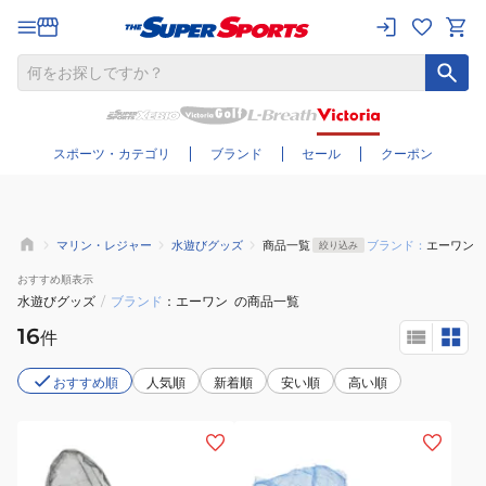
さらに絞り込む
スポーツ・カテゴリ
ブランド
セール
クーポン
マリン・レジャー
水遊びグッズ
商品一覧
ブランド：
エーワン
絞り込み
おすすめ
順表示
水遊びグッズ
/
ブランド
エーワン
の商品一覧
16
件
おすすめ順
人気順
新着順
安い順
高い順
(メ
ン