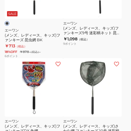
24KT
ト
ー
AK80
24KT
ス、
SALE
FC58
キ
エーワン
ッ
(メンズ、レディース、キッズ)フ
エーワン
ァンキーズ9号 迷彩柄ネット 昆虫
ズ)
(メンズ、レディース、キッズ)フ
網 KAT-20M
￥1,098
ァンキーズ 昆虫網 BK
（税込）
フ
9
ポイント
￥713
（税込）
ァ
18%OFF
￥878
（税込）
ン
6
ポイント
キ
ー
ズ
昆
虫
網
BK
エーワン
エーワン
(メンズ、レディース、キッズ)フ
(メンズ、レディース、キッズ)さ
ァンキーズDX 魚網
かな網 ファンキーズ 10号 迷彩柄