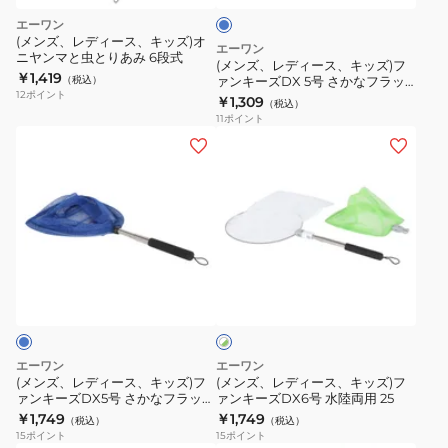
さ
キ
エーワン
か
ッ
(メンズ、レディース、キッズ)オ
エーワン
な
ニヤンマと虫とりあみ 6段式
ズ)
(メンズ、レディース、キッズ)フ
￥1,419
ブ
（税込）
ァンキーズDX 5号 さかなフラッ
フ
12
ポイント
ト
￥1,309
ル
（税込）
ァ
11
ポイント
ー
ン
(メ
(メ
キ
ン
ン
ー
ズ、
ズ、
ズ
レ
レ
DX
デ
デ
5
ィ
ィ
ホ
号
ー
ー
ワ
さ
ス、
ス、
イ
か
ト
キ
キ
×
な
ッ
ッ
グ
エーワン
エーワン
フ
ズ)
ズ)
リ
(メンズ、レディース、キッズ)フ
(メンズ、レディース、キッズ)フ
ー
ラ
ァンキーズDX5号 さかなフラット
ァンキーズDX6号 水陸両用 25
フ
フ
ン
25
￥1,749
￥1,749
ッ
（税込）
（税込）
ァ
ァ
15
ポイント
15
ポイント
ト