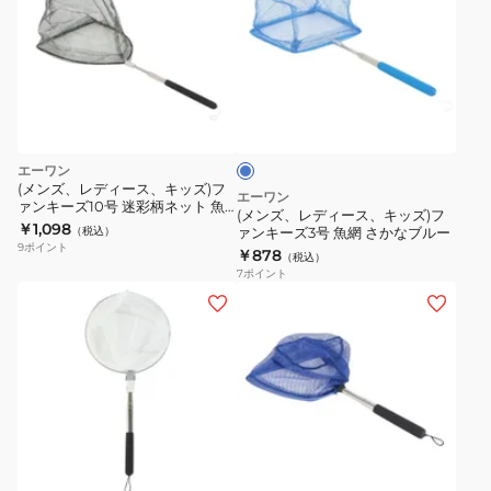
ズ、
レ
デ
ィ
ブ
ー
ル
ス、
ー
キ
エーワン
ッ
(メンズ、レディース、キッズ)フ
エーワン
ァンキーズ10号 迷彩柄ネット 魚
ズ)
(メンズ、レディース、キッズ)フ
網 SAT-17M
￥1,098
（税込）
ァンキーズ3号 魚網 さかなブルー
フ
9
ポイント
￥878
（税込）
ァ
7
ポイント
ン
(メ
キ
ン
ー
ズ、
ズ
レ
3
デ
号
ィ
ブ
魚
ー
ル
網
ス、
ー