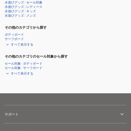
水遊びグッズ
/
セール対象
む
水遊びグッズ
/
レディース
水遊びグッズ
/
キッズ
し
水遊びグッズ
/
メンズ
ピ
ン
その他のカテゴリから探す
ク
ボディボード
サーフボード
すべて表示する
その他のカテゴリのセール対象から探す
セール対象
/
ボディボード
セール対象
/
サーフボード
すべて表示する
サポート