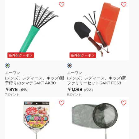
ン
ン
(メ
(メ
キ
キ
ン
ン
ー
ー
ズ、
ズ、
ズ
ズ
レ
レ
DX5
DX6
デ
デ
号
号
ィ
ィ
ブ
さ
水
ー
ー
ラ
か
陸
ス、
ス、
条件付クーポン
条件付クーポン
ッ
な
両
ク
キ
キ
×
フ
用
ッ
ッ
ブ
エーワン
エーワン
ラ
25
ズ)
ズ)
ラ
(メンズ、レディース、キッズ)潮
(メンズ、レディース、キッズ)新
ウ
ッ
干狩りのクマデ 24KT AK80
ファミリーセット 24KT FC58
潮
新
ン
￥878
￥1,098
ト
（税込）
（税込）
干
フ
7
ポイント
9
ポイント
25
狩
ァ
(メ
り
ミ
ン
の
リ
ズ、
ク
ー
レ
マ
セ
デ
デ
ッ
ィ