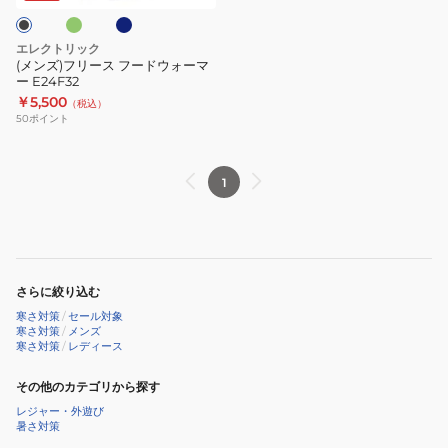
ー
ー
ド
エレクトリック
ウ
(メンズ)フリース フードウォーマ
ー E24F32
ォ
￥5,500
（税込）
ー
50
ポイント
マ
ー
E24F32
1
さらに絞り込む
寒さ対策
/
セール対象
寒さ対策
/
メンズ
寒さ対策
/
レディース
その他のカテゴリから探す
レジャー・外遊び
暑さ対策