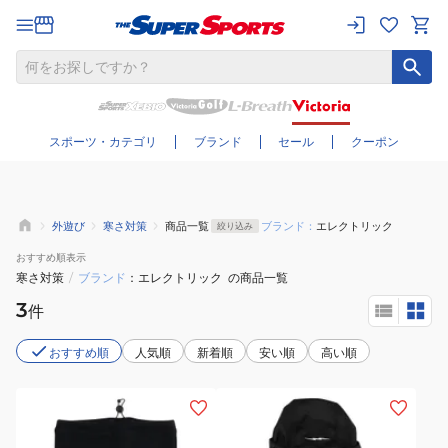
さらに絞り込む
スポーツ・カテゴリ
ブランド
セール
クーポン
外遊び
寒さ対策
商品一覧
ブランド：
エレクトリック
絞り込み
おすすめ
順表示
寒さ対策
/
ブランド
エレクトリック
の商品一覧
3
件
おすすめ順
人気順
新着順
安い順
高い順
(メ
(メ
ン
ン