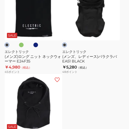
ズ)
ズ、
ロ
レ
ン
デ
グ
ィ
オ
ネ
ブ
ニ
ー
イ
ラ
ビ
ッ
ス)
ッ
SALE
ー
ク
ト
バ
ネ
ラ
エレクトリック
エレクトリック
ッ
ク
(メンズ)ロング ニット ネックウォ
(メンズ、レディース)バラクラバ
ーマー E24F35
EA51 BLACK
ク
ラ
￥4,980
￥5,280
（税込）
（税込）
ウ
バ
45
ポイント
48
ポイント
ォ
EA51
(メ
ー
BLACK
ン
マ
ズ)
ー
フ
E24F35
リ
ー
オ
ネ
ス
イ
ビ
フ
SALE