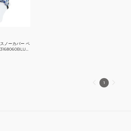
絆
絆
CK3168060GRN
CK3168060GRY
雪
雪
よ
よ
け
け
 スノーカバー ペ
168060BLU
1