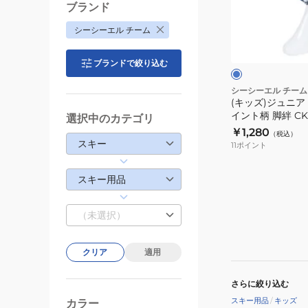
よ
ニ
ブランド
け
ア
ブ
シーシーエル チーム
ス
ル
ー
ノ
ブランドで絞り込む
ー
カ
シーシーエル チーム
(キッズ)ジュニア
バ
イント柄 脚絆 CK3
選択中のカテゴリ
ー
雪よけ
￥1,280
（税込）
ペ
スキー
11
ポイント
イ
ン
スキー用品
ト
柄
（未選択）
脚
絆
CK3168060BLU
クリア
適用
雪
さらに絞り込む
よ
スキー用品
/
キッズ
け
カラー