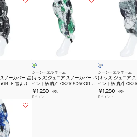
ッ
ッ
ズ)
ズ)
ジ
ジ
ュ
ュ
ニ
ニ
ア
ア
グ
グ
ス
ス
リ
レ
ー
ー
ン
ノ
ノ
ダ
ー
ー
ー
カ
カ
シーシーエル チーム
シーシーエル チーム
 スノーカバー 星
(キッズ)ジュニア スノーカバー ペ
(キッズ)ジュニア 
バ
バ
040BLK 雪よけ
イント柄 脚絆 CK3168060GRN
イント柄 脚絆 CK31
ー
ー
雪よけ
雪よけ
￥1,280
￥1,280
（税込）
（税込）
ペ
ペ
11
ポイント
11
ポイント
イ
イ
ン
ン
ト
ト
柄
柄
脚
脚