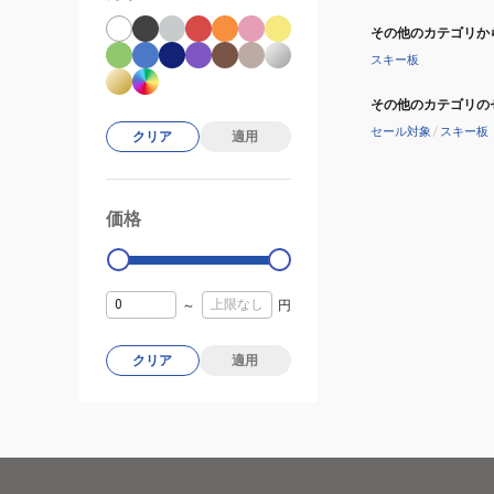
その他のカテゴリか
スキー板
その他のカテゴリの
セール対象
/
スキー板
クリア
適用
価格
99000
0
～
円
クリア
適用