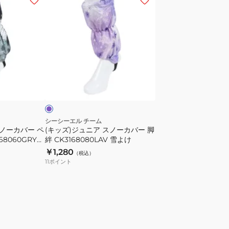
ッ
ズ)
ジ
ュ
ニ
ア
ラ
ス
ベ
ノ
ー
カ
シーシーエル チーム
スノーカバー ペ
(キッズ)ジュニア スノーカバー 脚
バ
68060GRY
絆 CK3168080LAV 雪よけ
ー
￥1,280
（税込）
脚
11
ポイント
絆
CK3168080LAV
雪
よ
け