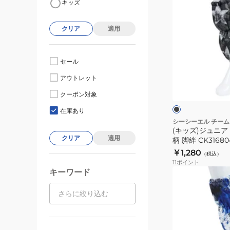
キッズ
ッ
ズ)
クリア
適用
ジ
ュ
ニ
セール
ア
ブ
アウトレット
ス
ラ
ッ
ノ
クーポン対象
ク
ン
ー
在庫あり
カ
シーシーエル チーム
(キッズ)ジュニア
バ
クリア
適用
柄 脚絆 CK3168
ー
￥1,280
（税込）
星
11
ポイント
柄
キーワード
(キ
脚
ッ
絆
ズ)
CK3168040BLK
ジ
雪
ュ