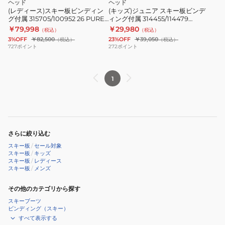
ヘッド
ヘッド
ン
板
(レディース)スキー板ビンディン
(キッズ)ジュニア スキー板ビンデ
グ付属 315705/100952 26 PURE
ィング付属 314455/114479
デ
ビ
JOY/JOY9
26JOY JR/JRS4.5
￥79,998
￥29,980
（税込）
（税込）
ィ
ン
3%OFF
￥82,500
23%OFF
￥39,050
（税込）
（税込）
ン
デ
727
ポイント
272
ポイント
グ
ィ
付
ン
1
属
グ
315705/100952
付
26
属
PURE
314455/114479
JOY/JOY9
26JOY
さらに絞り込む
JR/JRS4.5
スキー板
/
セール対象
スキー板
/
キッズ
スキー板
/
レディース
スキー板
/
メンズ
その他のカテゴリから探す
スキーブーツ
ビンディング（スキー）
すべて表示する