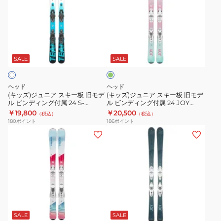
ジ
ジ
315655/114663
SHAPE
ュ
ュ
26
V2/PR11
ニ
ニ
EASY
ミ
ア
ア
JOY/SLR9
ン
ス
ス
ト
SALE
SALE
キ
キ
ー
ー
ヘッド
ヘッド
板
板
(キッズ)ジュニア スキー板 旧モデ
(キッズ)ジュニア スキー板 旧モデ
ル ビンディング付属 24 S-
ル ビンディング付属 24 JOY
旧
旧
SHAPE TEAM+JRS4.5
JR+JRS4.5
￥19,800
￥20,500
（税込）
（税込）
モ
モ
180
ポイント
186
ポイント
デ
デ
(キ
(レ
ル
ル
ッ
デ
ビ
ビ
ズ)
ィ
ン
ン
ジ
ー
デ
デ
ュ
ス)
ィ
ィ
ニ
ス
ダ
ン
ン
ア
キ
ー
グ
グ
ス
ー
ク
SALE
SALE