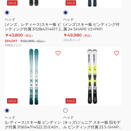
ス)
ビ
WC
ク
SALE
SALE
ブ
ス
ン
R
ル
キ
デ
SL
ー
ヘッド
ヘッド
ー
ィ
FIS/ST14
(メンズ、レディース)スキー板 ビ
(メンズ)スキー板 ビンディング付
ンディング付属 315384/114617 25
属 24 SHAPE V2+PR11
板
ン
SHAPE V1/SLR9
￥43,800
￥49,980
（税込）
（税込）
ビ
グ
454
ポイント
33%OFF
￥66,000
（税込）
ン
付
398
ポイント
(レ
(キ
デ
属
デ
ッ
ィ
24
ィ
ズ)
ン
SHAPE
ー
ジ
グ
V2+PR11
ス)
ュ
付
ス
ニ
属
ホ
キ
ア
315384/114617
ワ
ー
ス
25
SALE
SALE
イ
ト
板
キ
SHAPE
ビ
ー
V1/SLR9
ヘッド
ヘッド
ン
板
(レディース)スキー板 ビンディン
(キッズ)ジュニア スキー板 旧モデ
グ付属 315654/114522 25 EASY
ル ビンディング付属 23 S-SHAPE
デ
旧