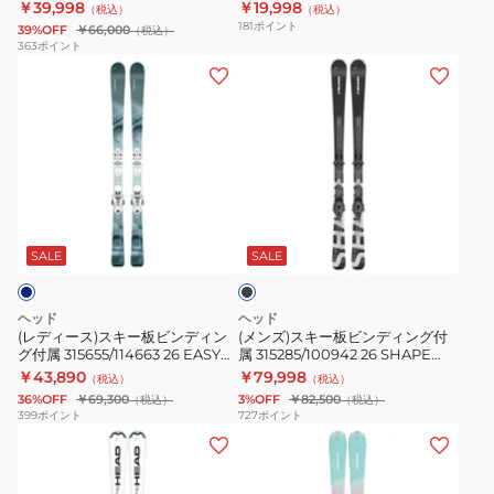
JOY/SLR9 イージージョイ
TEAM+JRS4.5
￥39,998
￥19,998
（税込）
（税込）
ィ
モ
181
ポイント
39%OFF
￥66,000
（税込）
ン
デ
363
ポイント
(レ
(メ
グ
ル
デ
ン
付
ビ
ィ
ズ)
属
ン
ー
ス
315654/114522
デ
ス)
キ
25
ィ
ス
ー
EASY
ン
ブ
キ
板
JOY/SLR9
グ
ラ
ー
ビ
イ
付
ッ
SALE
SALE
ク
板
ン
ー
属
ビ
デ
ジ
23
ヘッド
ヘッド
ン
ィ
ー
S-
(レディース)スキー板ビンディン
(メンズ)スキー板ビンディング付
グ付属 315655/114663 26 EASY
属 315285/100942 26 SHAPE
デ
ン
ジ
SHAPE
JOY/SLR9
V2/PR11
￥43,890
￥79,998
（税込）
（税込）
ィ
グ
ョ
TEAM+JRS4.5
36%OFF
￥69,300
3%OFF
￥82,500
（税込）
（税込）
ン
付
イ
399
ポイント
727
ポイント
(キ
(キ
グ
属
ッ
ッ
付
315285/100942
ズ)
ズ)
属
26