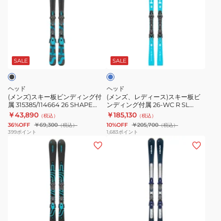
ズ)
ズ、
ス
レ
キ
デ
ー
ィ
ブ
板
ー
ル
ビ
ス)
ー
SALE
SALE
ン
ス
デ
キ
ヘッド
ヘッド
ィ
ー
(メンズ)スキー板ビンディング付
(メンズ、レディース)スキー板ビ
属 315385/114664 26 SHAPE
ンディング付属 26-WC R SL
ン
板
V1/SLR9
FIS/ST14
￥43,890
￥185,130
（税込）
（税込）
グ
ビ
36%OFF
￥69,300
10%OFF
￥205,700
（税込）
（税込）
付
ン
399
ポイント
1,683
ポイント
(メ
(メ
属
デ
ン
ン
315385/114664
ィ
ズ、
ズ)
26
ン
レ
ス
SHAPE
グ
デ
キ
V1/SLR9
付
ィ
ー
属
ダ
ー
板
26-
ー