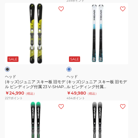
259
ポイント
(キ
(キ
グ
ィ
ッ
ッ
付
ン
ズ)
ズ)
属
グ
ジ
ジ
旧
付
ュ
ュ
モ
属
ニ
ニ
デ
314505/100923
ブ
ア
ア
ル
26
ル
ス
ス
24
S-
ー
SALE
SALE
キ
キ
PURE
SHAPE
ー
ー
JOY+JOY9
TEAM/JRS4.5
ヘッド
ヘッド
板
板
(キッズ)ジュニア スキー板 旧モデ
(キッズ)ジュニア スキー板 旧モデ
ル ビンディング付属 23 V-SHAPE
ル ビンディング付属
旧
旧
TEAM+JRS4.5
314113/100922 24-Supershape
￥24,990
￥49,980
（税込）
（税込）
モ
モ
JRS/JRS7.5
227
ポイント
454
ポイント
デ
デ
(メ
(メ
ル
ル
ン
ン
ビ
ビ
ズ)
ズ)
ン
ン
ス
ス
デ
デ
キ
キ