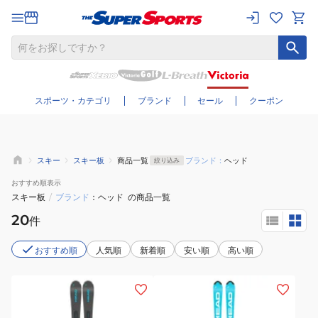
さらに絞り込む
スポーツ・カテゴリ
ブランド
セール
クーポン
スキー
スキー板
商品一覧
ブランド：
ヘッド
絞り込み
おすすめ
順表示
スキー板
/
ブランド
ヘッド
の商品一覧
20
件
おすすめ順
人気順
新着順
安い順
高い順
(メ
(メ
ン
ン