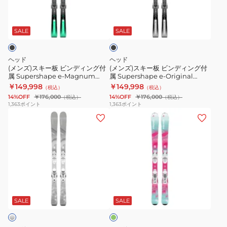
ィ
ィ
ー
ー
ブ
ン
ン
板
板
ラ
グ
グ
ビ
ビ
ッ
SALE
SALE
付
付
ク
ン
ン
属
属
デ
デ
ヘッド
ヘッド
23
314113/100922
ィ
ィ
(メンズ)スキー板 ビンディング付
(メンズ)スキー板 ビンディング付
V-
24-
属 Supershape e-Magnum
属 Supershape e-Original
ン
ン
Performance Ski+PROTECTOR
Performance Ski+PROTECTOR
￥149,998
￥149,998
SHAPE
Supershape
（税込）
（税込）
グ
グ
PR 13 GW 313304/100925
PR 13 GW 313394/100925
14%OFF
￥176,000
14%OFF
￥176,000
（税込）
（税込）
TEAM+JRS4.5
JRS/JRS7.5
付
付
1,363
ポイント
1,363
ポイント
(レ
(キ
属
属
デ
ッ
Supershape
Supershape
ィ
ズ)
e-
e-
ー
ジ
Magnum
Original
ス)
ュ
Performance
Performance
ス
ニ
Ski+PROTECTOR
Ski+PROTECTOR
ミ
キ
ア
PR
PR
ン
ー
ス
13
13
ト
SALE
SALE
板
キ
GW
GW
ビ
ー
313304/100925
313394/100925