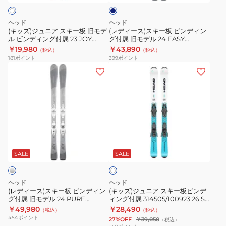
付
付
ブ
キ
板
ル
属
属
ー
ビ
ー
ヘッド
ヘッド
24
24
板
ン
(キッズ)ジュニア スキー板 旧モデ
(レディース)スキー板 ビンディン
S-
JOY
ル ビンディング付属 23 JOY
グ付属 旧モデル 24 EASY
旧
デ
JR+JRS4.5
JOY+SLR9
￥19,980
￥43,890
SHAPE
JR+JRS4.5
（税込）
（税込）
モ
ィ
181
ポイント
399
ポイント
TEAM+JRS4.5
デ
ン
(レ
(キ
ル
グ
デ
ッ
ビ
付
ィ
ズ)
ン
属
ー
ジ
デ
旧
ス)
ュ
ィ
モ
ス
ニ
ホ
ン
デ
キ
ア
ワ
グ
ル
ー
ス
SALE
SALE
イ
付
24
ト
板
キ
属
EASY
ビ
ー
ヘッド
ヘッド
23
JOY+SLR9
ン
板
(レディース)スキー板 ビンディン
(キッズ)ジュニア スキー板ビンデ
JOY
グ付属 旧モデル 24 PURE
ィング付属 314505/100923 26 S-
デ
ビ
JOY+JOY9
SHAPE TEAM/JRS4.5
￥49,980
￥28,490
JR+JRS4.5
（税込）
（税込）
ィ
ン
454
ポイント
27%OFF
￥39,050
（税込）
ン
デ