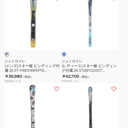
GW
ン
ン
ン
デ
CA
デ
デ
ズ)
ィ
ィ
ィ
ス
ー
ン
ン
キ
ス)
グ
グ
ー
ス
タ
付
付
板
キ
ー
属
属
ビ
ー
コ
23
23
イ
ン
板
ズ
ST‐
ST‐
デ
ビ
シュトロイレ
シュトロイレ
JB
JB
ィ
ン
(メンズ)スキー板 ビンディング付
(レディース)スキー板 ビンディン
RD+JRS4.5
BL+JRS4.5
属 25 ST‐FREE99/XP10
グ付属 26 ST25FG0007
ン
デ
ST24FG0013 BK/YL
CH/TQ+ST-CW/SLR9.0GW
￥39,980
￥62,700
ST22FG0048
ST22FG0049
（税込）
（税込）
グ
ィ
363
ポイント
570
ポイント
RED
BLU
付
ン
(キ
(キ
属
グ
ッ
ッ
25
付
ズ)
ズ)
ST‐
属
ジ
ジ
FREE99/XP10
26
ュ
ュ
ST24FG0013
ST25FG0007
ニ
ニ
ブ
BK/YL
CH/TQ+ST-
ア
ア