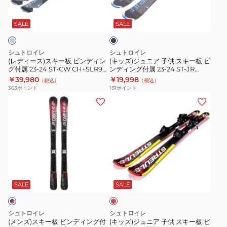
ブ
CW
LBL
キ
ア
ラ
MNT/SLR9
ー
子
ッ
SALE
SALE
ST24FG0007
ク
板
供
MNT
ビ
ス
シュトロイレ
シュトロイレ
ン
キ
(レディース)スキー板 ビンディン
(キッズ)ジュニア 子供 スキー板 ビ
グ付属 23‐24 ST‐CW CH+SLR9
ンディング付属 23‐24 ST‐JR
デ
ー
ST23FG0003 CHA
BK+JRS4.5 ST23FG0007 BLK
￥39,980
￥19,998
（税込）
（税込）
ィ
板
363
ポイント
181
ポイント
ン
ビ
(メ
(キ
グ
ン
ン
ッ
付
デ
ズ)
ズ)
属
ィ
ス
ジ
23‐
ン
キ
ュ
24
グ
ー
ニ
レ
ST‐
付
板
ア
ッ
CW
属
ビ
子
ド
SALE
SALE
CH+SLR9
23‐
ン
供
ST23FG0003
24
デ
ス
シュトロイレ
シュトロイレ
CHA
ST‐
ィ
キ
(メンズ)スキー板 ビンディング付
(キッズ)ジュニア 子供 スキー板 ビ