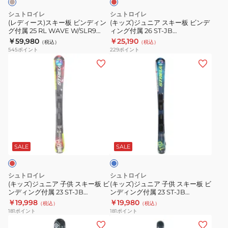
ST‐
ビ
ー
シュトロイレ
シュトロイレ
JG
ン
板
(レディース)スキー板 ビンディン
(キッズ)ジュニア スキー板 ビンデ
LV+JRS4.5
グ付属 25 RL WAVE W/SLR9
ィング付属 26 ST‐JB
デ
ビ
ST24FG0005 BEG
RED/JRS4.5 ST25FG0009 RED
￥59,980
￥25,190
ST22FG0051
（税込）
（税込）
ィ
ン
JRS 4.5 GW CA
545
ポイント
229
ポイント
LVD
ン
デ
(キ
(キ
グ
ィ
ッ
ッ
付
ン
ズ)
ズ)
属
グ
ジ
ジ
25
付
ュ
ュ
RL
属
ニ
ニ
ブ
WAVE
26
ア
ア
ル
W/SLR9
ST‐
子
子
ー
SALE
SALE
ST24FG0005
JB
供
供
BEG
RED/JRS4.5
ス
ス
シュトロイレ
シュトロイレ
ST25FG0009
キ
キ
(キッズ)ジュニア 子供 スキー板 ビ
(キッズ)ジュニア 子供 スキー板 ビ
RED
ンディング付属 23 ST‐JB
ンディング付属 23 ST‐JB
ー
ー
RD+JRS4.5 ST22FG0048 RED
BL+JRS4.5 ST22FG0049 BLU
￥19,998
￥19,980
JRS
（税込）
（税込）
板
板
181
ポイント
181
ポイント
4.5
ビ
ビ
(メ
(レ