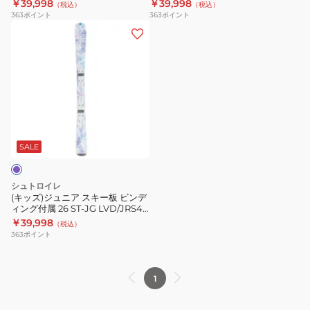
ST25FG0011 NVY+JRS4.5GWCA
ST25FG0015 PST+JRS4.5GW CA
￥39,998
￥39,998
ST22FG0052
ST22FG0050
（税込）
（税込）
ン
ン
363
ポイント
363
ポイント
GRY
BLK
デ
デ
(キ
ィ
ィ
ッ
ン
ン
ズ)
グ
グ
ジ
付
付
ュ
属
属
ニ
26
26
ア
ST-
ST-
ス
SALE
JB
JG
キ
ST25FG0011
ST25FG0015
ー
シュトロイレ
NVY+JRS4.5GWCA
PST+JRS4.5GW
板
(キッズ)ジュニア スキー板 ビンデ
CA
ィング付属 26 ST‐JG LVD/JRS4.5
ビ
ST25FG0013 LVD JRS 4.5 GW
￥39,998
（税込）
ン
CA
363
ポイント
デ
ィ
ン
1
グ