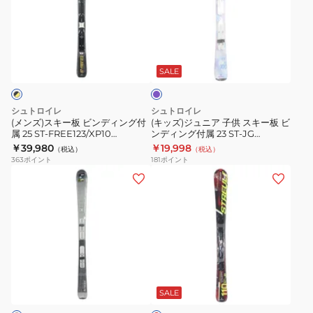
ス
ジ
ン
C/SLR9
キ
ュ
グ
ST24FG0003
ー
ニ
ラ
付
RED
板
ア
ベ
属
ビ
子
ン
SALE
23‐
ダ
ン
供
ー
24
デ
ス
シュトロイレ
シュトロイレ
ST‐
ィ
キ
(メンズ)スキー板 ビンディング付
(キッズ)ジュニア 子供 スキー板 ビ
JG
属 25 ST‐FREE123/XP10
ンディング付属 23 ST‐JG
ン
ー
ST24FG0011 BK/YL
LV+JRS4.5 ST22FG0051 LVD
￥39,980
￥19,998
LV+JRS4.5
（税込）
（税込）
グ
板
363
ポイント
181
ポイント
ST23FG0005
付
ビ
(レ
(キ
LVD
属
ン
デ
ッ
25
デ
ィ
ズ)
ST‐
ィ
ー
ジ
FREE123/XP10
ン
ス)
ュ
ST24FG0011
グ
ス
ニ
レ
BK/YL
付
キ
ア
ッ
属
ー
ス
ド
SALE
23
板
キ