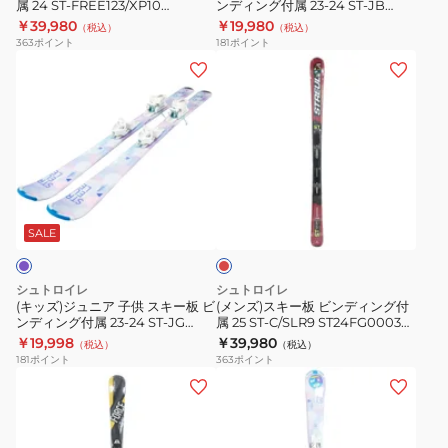
JR
属 24 ST‐FREE123/XP10
ンディング付属 23‐24 ST‐JB
ン
ー
ST23FG0017 BK/RD
RD+JRS4.5 ST23FG0004 RED
￥39,980
￥19,980
BK+JRS4.5
（税込）
（税込）
グ
板
363
ポイント
181
ポイント
ST23FG0007
付
ビ
(キ
(メ
BLK
属
ン
ッ
ン
24
デ
ズ)
ズ)
ST‐
ィ
ジ
ス
FREE123/XP10
ン
ュ
キ
ST23FG0017
グ
ニ
ー
レ
BK/RD
付
ア
板
ッ
属
子
ビ
ド
SALE
23‐
供
ン
24
ス
デ
シュトロイレ
シュトロイレ
ST‐
キ
ィ
(キッズ)ジュニア 子供 スキー板 ビ
(メンズ)スキー板 ビンディング付
JB
ンディング付属 23‐24 ST‐JG
属 25 ST‐C/SLR9 ST24FG0003
ー
ン
LV+JRS4.5 ST23FG0005 LVD
RED
￥19,998
￥39,980
RD+JRS4.5
（税込）
（税込）
板
グ
181
ポイント
363
ポイント
ST23FG0004
ビ
付
(メ
(キ
RED
ン
属
ン
ッ
デ
25
ズ)
ズ)
ィ
ST‐