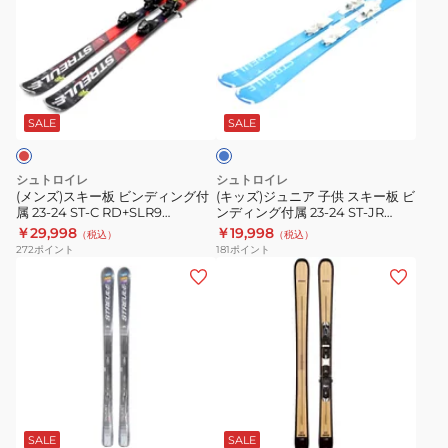
ズ)
ズ)
ス
ジ
キ
ュ
ー
ニ
ブ
板
ア
ル
ビ
子
ー
SALE
SALE
ン
供
デ
ス
シュトロイレ
シュトロイレ
ィ
キ
(メンズ)スキー板 ビンディング付
(キッズ)ジュニア 子供 スキー板 ビ
属 23‐24 ST‐C RD+SLR9
ンディング付属 23‐24 ST‐JR
ン
ー
ST23FG0002 RED
BL+JRS4.5 ST23FG0006 BLU
￥29,998
￥19,998
（税込）
（税込）
グ
板
272
ポイント
181
ポイント
付
ビ
(メ
(メ
属
ン
ン
ン
23‐
デ
ズ)
ズ、
24
ィ
ス
レ
ST‐
ン
キ
デ
C
グ
ー
ィ
サ
RD+SLR9
付
板
ー
ン
ST23FG0002
属
ビ
ス)
ド
SALE
SALE