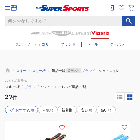
さらに絞り込む
スポーツ・カテゴリ
ブランド
セール
クーポン
スキー
スキー板
商品一覧
ブランド：
シュトロイレ
絞り込み
おすすめ
順表示
スキー板
/
ブランド
シュトロイレ
の商品一覧
27
件
おすすめ順
人気順
新着順
安い順
高い順
(メ
(キ
ン
ッ