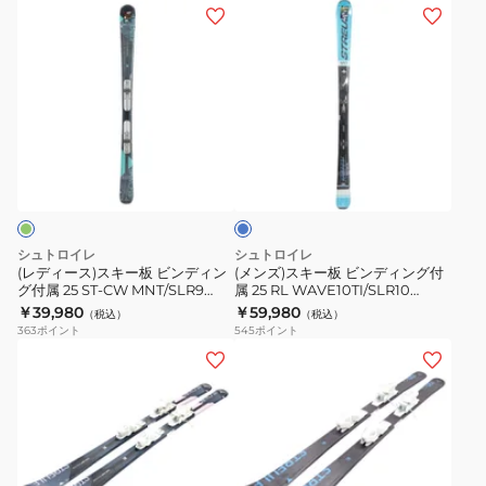
ン
デ
(レ
(メ
デ
ィ
デ
ン
ィ
ン
ィ
ズ)
ン
グ
ー
ス
グ
付
ス)
キ
付
属
ス
ー
ラ
属
24
キ
板
イ
26
ST‐
ー
ビ
ト
ST‐
FREE99/XP10
ブ
板
ン
ル
CR/XP10
ST23FG0018
ビ
デ
ー
シュトロイレ
シュトロイレ
ST25FG0023
BK/GY
ン
ィ
(レディース)スキー板 ビンディン
(メンズ)スキー板 ビンディング付
NVY
グ付属 25 ST‐CW MNT/SLR9
属 25 RL WAVE10TI/SLR10
デ
ン
ST24FG0007 MNT
ST24FG0001 LBL
￥39,980
￥59,980
（税込）
（税込）
ィ
グ
363
ポイント
545
ポイント
ン
付
(レ
(キ
グ
属
デ
ッ
付
25
ィ
ズ)
属
RL
ー
ジ
25
WAVE10TI/SLR10
ス)
ュ
ST‐
ST24FG0001
ス
ニ