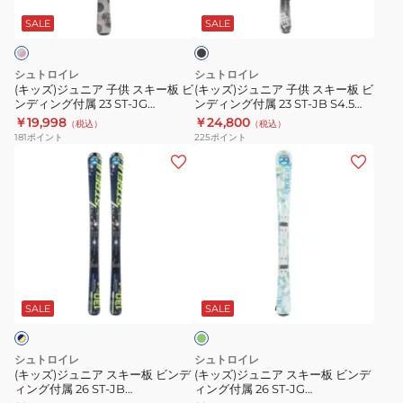
ラ
CW/SLR9.0GW
子
子
ッ
SALE
SALE
ク
供
供
ス
ス
シュトロイレ
シュトロイレ
キ
キ
(キッズ)ジュニア 子供 スキー板 ビ
(キッズ)ジュニア 子供 スキー板 ビ
ンディング付属 23 ST‐JG
ンディング付属 23 ST‐JB S4.5
ー
ー
GY+JRS4.5 ST22FG0052 GRY
ST22FG0050 BLK
￥19,998
￥24,800
（税込）
（税込）
板
板
181
ポイント
225
ポイント
ビ
ビ
(キ
(キ
ン
ン
ッ
ッ
デ
デ
ズ)
ズ)
ィ
ィ
ジ
ジ
ン
ン
ュ
ュ
グ
グ
ニ
ニ
若
付
付
ア
ア
草
属
属
ス
ス
SALE
SALE
23
23
キ
キ
ST‐
ST‐
ー
ー
シュトロイレ
シュトロイレ
JG
JB
板
板
(キッズ)ジュニア スキー板 ビンデ
(キッズ)ジュニア スキー板 ビンデ
GY+JRS4.5
S4.5
ィング付属 26 ST-JB
ィング付属 26 ST-JG
ビ
ビ