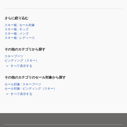
付
属
26
さらに絞り込む
ST‐
スキー板
/
セール対象
JG
スキー板
/
キッズ
スキー板
/
メンズ
LVD/JRS4.5
スキー板
/
レディース
ST25FG0013
LVD
その他のカテゴリから探す
JRS
スキーブーツ
ビンディング（スキー）
4.5
すべて表示する
GW
CA
その他のカテゴリのセール対象から探す
セール対象
/
スキーブーツ
セール対象
/
ビンディング（スキー）
すべて表示する