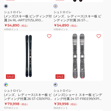
RED
23‐
ベ
ン
ス
ー
24
デ
キ
ジ
シュトロイレ
シュトロイレ
ST‐
ュ
ィ
ー
(メンズ)スキー板 ビンディング付
(メンズ、レディース)スキー板 ビ
JR
属 24 RL‐ART12TI/SLR10
ンディング付属 26 ST‐
ン
板
ST23FG0001 BLK
FREE138/XP10 ST25FG0025
￥54,890
￥54,890
BL+JRS4.5
（税込）
（税込）
グ
ビ
WOOD
499
ポイント
499
ポイント
ST23FG0006
付
ン
(メ
(メ
BLU
属
デ
ン
ン
24
ィ
ズ、
ズ)
RL‐
ン
レ
シ
ART12TI/SLR10
グ
デ
ョ
ST23FG0001
付
ィ
ー
ブ
BLK
属
ー
ト
ラ
26
ス)
ス
SALE
SALE
ッ
ST‐
ク
ス
キ
×
FREE138/XP10
キ
ー
グ
シュトロイレ
シュトロイレ
ST25FG0025
ー
板
レ
(メンズ、レディース)スキー板 ビ
(メンズ)ショート スキー板 ビンデ
ー
WOOD
ンディング付属 26 ST‐CR/XP10
ィング付属 24 ST‐FREE99/XP10
板
ビ
ST25FG0023 NVY
ST23FG0018 BK/GY
￥79,998
￥39,998
（税込）
（税込）
ビ
ン
727
ポイント
363
ポイント