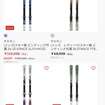
ス
レ
S/MAX
ADDIKT
キ
デ
4
+
ー
ィ
+
MI12
グ
板
ー
M10
GW
レ
ビ
ス)
GW
SALE
ー
×
ン
ス
グ
デ
キ
リ
サロモン
サロモン
ィ
ー
ー
(メンズ)スキー板 ビンディング付
(メンズ、レディース)スキー板 ビ
ン
属 24-25 S/RACE SL10+MI12G
ンディング付属 26 STANCE F76
ン
板
+ M10GW 479725
￥149,998
￥68,998
（税込）
（税込）
グ
ビ
627
ポイント
5%OFF
￥159,500
（税込）
付
ン
1,363
ポイント
(メ
(メ
属
デ
ン
ン
24-
ィ
ズ、
ズ)
25
ン
レ
ス
S/RACE
グ
デ
キ
SL10+MI12G
付
ィ
ー
属
グ
ー
板
26
リ