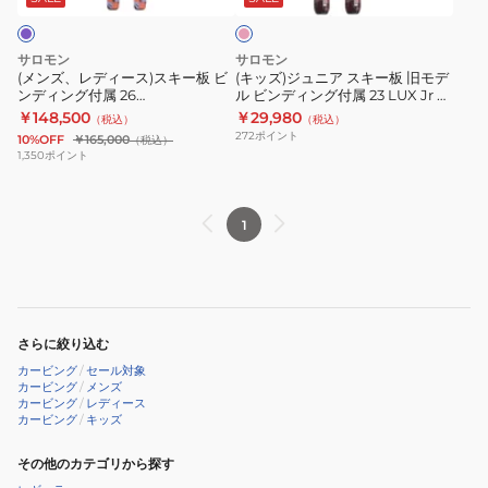
ク
ス
キ
M
属
キ
ー
+
23
サロモン
サロモン
ー
板
C5GW
LUX
(メンズ、レディース)スキー板 ビ
(キッズ)ジュニア スキー板 旧モデ
ンディング付属 26
ル ビンディング付属 23 LUX Jr S
板
旧
476784
Jr
STANCEPRO86 + MI12GW
+ C5 GW 23 415364 ピンク リュ
￥148,500
￥29,980
（税込）
（税込）
ビ
モ
M
478920
クス
272
ポイント
10%OFF
￥165,000
（税込）
ン
デ
+
1,350
ポイント
デ
ル
C5
ィ
ビ
GW
1
ン
ン
23
グ
デ
415363
付
ィ
ピ
属
ン
ン
26
グ
ク
さらに絞り込む
STANCEPRO86
付
リ
カービング
/
セール対象
+
属
ュ
カービング
/
メンズ
カービング
/
レディース
MI12GW
23
ク
カービング
/
キッズ
478920
LUX
ス
その他のカテゴリから探す
Jr