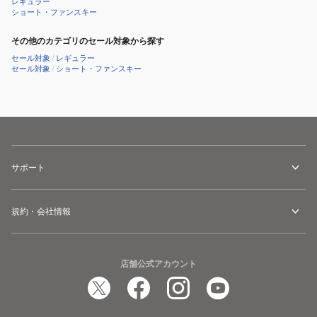
S
レギュラー
ショート・ファンスキー
+
C5
その他のカテゴリのセール対象から探す
GW
セール対象
/
レギュラー
セール対象
/
ショート・ファンスキー
23
415364
ピ
ン
ク
リ
サポート
ュ
ク
ス
規約・会社情報
店舗公式アカウント