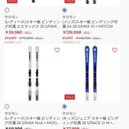
付
ADDIKT
ー
SALE
SALE
板
ン
属
+
ビ
デ
ブ
MI12GW
サロモン
サロモン
ン
ィ
ル
478918
(レディース)スキー板 ビンディン
(メンズ)スキー板 ビンディング付
グ付属 エスマックス 25 S/MAX
属 24-25 S/MAX 10 + MI11GW
デ
ン
ー
No4 + M10 GW 476732
￥59,980
￥139,998
（税込）
（税込）
ィ
グ
23
21%OFF
￥76,890
5%OFF
￥148,500
（税込）
（税込）
ン
付
S/RACE
545
ポイント
1,272
ポイント
(レ
(キ
グ
属
JR
デ
ッ
付
24-
S
ィ
ズ)
属
25
+C5
ー
ジ
エ
S/MAX
GW
ス)
ュ
ス
10
470421
ス
ニ
マ
+
エ
ブ
キ
ア
ッ
MI11GW
ス
ル
ー
ス
ク
レ
ー
SALE
板
キ
ス
ー
ビ
ー
25
ス
サロモン
サロモン
ン
板
S/MAX
軽
(レディース)スキー板 ビンディン
(キッズ)ジュニア スキー板 ビンデ
グ付属 26 S/MAX No4 + M10GW
ィング付属 26 S/RACE Jr M +
デ
ビ
No4
量
479237
C5GW 476783
￥69,998
￥37,998