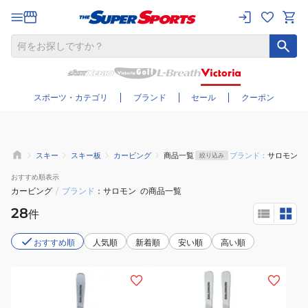
さらに絞り込む
スポーツ・カテゴリ
ブランド
セール
クーポン
スキー
スキー板
カービング
商品一覧
ブランド：
サロモン
絞り込み
おすすめ
順表示
カービング
/
ブランド
サロモン
の商品一覧
28
件
おすすめ順
人気順
新着順
安い順
高い順
(メ
(メ
ン
ン