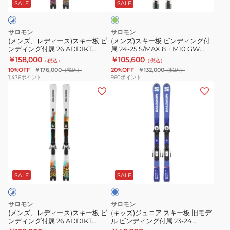
ス)
ビ
STANCE
ー
SALE
SALE
ン
ス
ン
F76
キ
デ
+
サロモン
サロモン
ー
ィ
M10GW
(メンズ、レディース)スキー板 ビ
(メンズ)スキー板 ビンディング付
ンディング付属 26 ADDIKT
属 24-25 S/MAX 8 + M10 GW
板
ン
479725
PRO66 + MI12GW 478915
476776
￥158,000
￥105,600
（税込）
（税込）
ビ
グ
10%OFF
￥176,000
20%OFF
￥132,000
（税込）
（税込）
ン
付
1,436
ポイント
960
ポイント
(メ
(キ
デ
属
ン
ッ
ィ
24-
ズ、
ズ)
ン
25
レ
ジ
グ
S/MAX
デ
ュ
付
8
ィ
ニ
属
+
ブ
ー
ア
26
M10
ル
ス)
ス
ADDIKT
GW
ー
SALE
SALE
ス
キ
PRO66
476776
キ
ー
+
サロモン
サロモン
ー
板
MI12GW
(メンズ、レディース)スキー板 ビ
(キッズ)ジュニア スキー板 旧モデ
ンディング付属 26 ADDIKT
ル ビンディング付属 23-24
板
旧
478915
PRO76 + MI12GW 478917
S/RACE MT Jr+L6G 470417