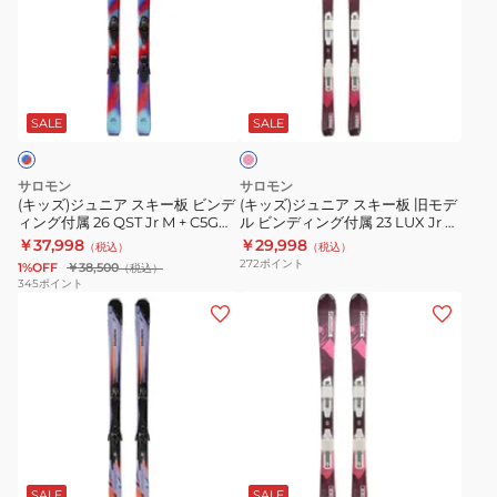
ジ
ジ
付
S/MAX
ュ
ュ
属
12
ニ
ニ
26
+
ピ
ア
ア
LUX
MI12GW
ン
ス
ス
Jr
476518
ク
SALE
SALE
キ
キ
M
ー
ー
+
サロモン
サロモン
板
板
C5GW
(キッズ)ジュニア スキー板 ビンデ
(キッズ)ジュニア スキー板 旧モデ
ィング付属 26 QST Jr M + C5GW
ル ビンディング付属 23 LUX Jr M
ビ
旧
476785
476784
+ C5 GW 23 415363 ピンク リュク
￥37,998
￥29,998
（税込）
（税込）
ン
モ
ス
272
ポイント
1%OFF
￥38,500
（税込）
デ
デ
345
ポイント
(メ
(キ
ィ
ル
ン
ッ
ン
ビ
ズ、
ズ)
グ
ン
レ
ジ
付
デ
デ
ュ
属
ィ
ィ
ニ
26
ン
ピ
ー
ア
QST
グ
ン
ス)
ス
Jr
付
SALE
SALE