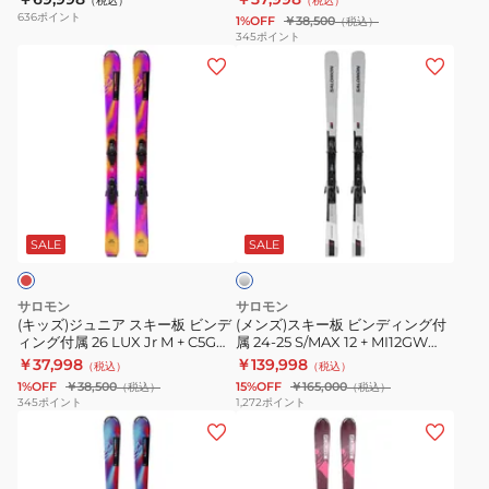
（税込）
（税込）
ィ
ン
+
636
ポイント
1%OFF
￥38,500
（税込）
ン
デ
M10
345
ポイント
(キ
(メ
グ
ィ
GW
ッ
ン
付
ン
476732
ズ)
ズ)
属
グ
ジ
ス
26
付
ュ
キ
S/MAX
属
ニ
ー
No4
26
シ
ア
板
+
S/RACE
ル
ス
ビ
M10GW
Jr
バ
SALE
SALE
ー
キ
ン
479237
M
ー
デ
+
サロモン
サロモン
板
ィ
C5GW
(キッズ)ジュニア スキー板 ビンデ
(メンズ)スキー板 ビンディング付
ィング付属 26 LUX Jr M + C5GW
属 24-25 S/MAX 12 + MI12GW
ビ
ン
476783
476785
476518
￥37,998
￥139,998
（税込）
（税込）
ン
グ
1%OFF
￥38,500
15%OFF
￥165,000
（税込）
（税込）
デ
付
345
ポイント
1,272
ポイント
(キ
(キ
ィ
属
ッ
ッ
ン
24-
ズ)
ズ)
グ
25