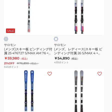
ズ)
ズ、
ス
レ
キ
デ
ー
ィ
ホ
板
ー
ワ
ビ
ス)
SALE
イ
ト
ン
ス
デ
キ
サロモン
サロモン
ィ
ー
(メンズ)スキー板 ビンディング付
(メンズ、レディース)スキー板 ビ
属 25 476727 S/MAX AM 76 +
ンディング付属 26 S/MAX 4 +
ン
板
M10 GW
M10GW 479235
￥59,980
￥54,890
（税込）
（税込）
グ
ビ
499
ポイント
21%OFF
￥76,890
（税込）
付
ン
545
ポイント
(メ
(メ
属
デ
ン
ン
25
ィ
ズ、
ズ)
476727
ン
レ
ス
S/MAX
グ
デ
キ
AM
付
ィ
ー
76
属
グ
ー
板
+
26
レ