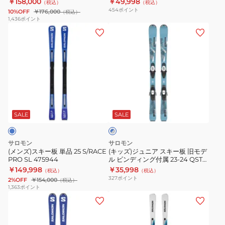
￥158,000
￥49,998
（税込）
（税込）
ビ
モ
454
ポイント
10%OFF
￥176,000
（税込）
ン
デ
1,436
ポイント
(メ
(キ
デ
ル
ン
ッ
ィ
ビ
ズ)
ズ)
ン
ン
ス
ジ
グ
デ
キ
ュ
付
ィ
ー
ニ
属
ン
ブ
板
ア
26
グ
ル
単
ス
ADDIKT
付
SALE
SALE
ー
×
品
キ
PRO76
属
グ
25
ー
+
23-
レ
サロモン
サロモン
S/RACE
板
ー
MI12GW
24
(メンズ)スキー板 単品 25 S/RACE
(キッズ)ジュニア スキー板 旧モデ
PRO SL 475944
ル ビンディング付属 23-24 QST
PRO
旧
478917
S/RACE
M+AND C5
￥149,998
￥35,998
（税込）
（税込）
SL
モ
MT
327
ポイント
2%OFF
￥154,000
（税込）
475944
デ
Jr+L6G
1,363
ポイント
(キ
(メ
ル
470417
ッ
ン
ビ
ズ)
ズ、
ン