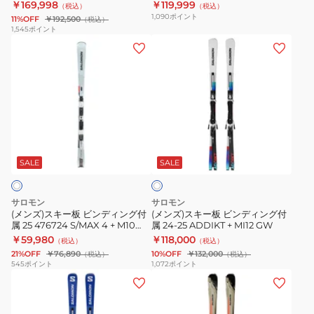
PRO + I12GW 478901
473552 旧モデル
￥169,998
￥119,999
（税込）
（税込）
ビ
グ
478903
モ
1,090
ポイント
11%OFF
￥192,500
（税込）
ン
付
デ
1,545
ポイント
(メ
(メ
デ
属
ル
ン
ン
ィ
23-
ズ)
ズ)
ン
24
ス
ス
グ
S/RACE
キ
キ
付
8+M11
ー
ー
属
GW
ホ
板
板
26
473552
ワ
ビ
ビ
SRACE
旧
SALE
SALE
イ
ト
ン
ン
SL
モ
デ
デ
PRO
デ
サロモン
サロモン
ィ
ィ
+
ル
(メンズ)スキー板 ビンディング付
(メンズ)スキー板 ビンディング付
属 25 476724 S/MAX 4 + M10
属 24-25 ADDIKT + MI12 GW
ン
ン
I12GW
GW
￥59,980
￥118,000
（税込）
（税込）
グ
グ
478901
21%OFF
￥76,890
10%OFF
￥132,000
（税込）
（税込）
付
付
545
ポイント
1,072
ポイント
(メ
(メ
属
属
ン
ン
25
24-
ズ)
ズ、
476724
25