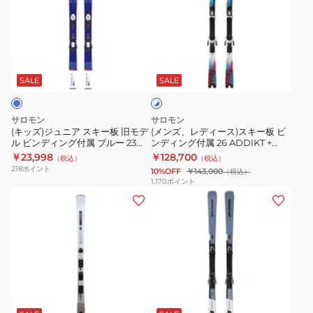
ジ
レ
デ
ュ
デ
ィ
ニ
ィ
ン
ホ
ア
ー
グ
ワ
ス
ス)
付
SALE
SALE
イ
ト
キ
ス
属
×
ー
キ
23-
ブ
サロモン
サロモン
板
ー
ル
24
(キッズ)ジュニア スキー板 旧モデ
(メンズ、レディース)スキー板 ビ
ー
ル ビンディング付属 ブルー 23
ンディング付属 26 ADDIKT +
旧
板
QST
S/RACE JR S +C5 GW 470421 エ
MI12GW 478918
￥23,998
￥128,700
（税込）
（税込）
モ
ビ
M+AND
スレース 軽量
218
ポイント
10%OFF
￥143,000
（税込）
デ
ン
C5
1,170
ポイント
(レ
(メ
ル
デ
デ
ン
ビ
ィ
ィ
ズ)
ン
ン
ー
ス
デ
グ
ス)
キ
ィ
付
ス
ー
ン
属
ブ
キ
板
グ
26
ル
ー
ビ