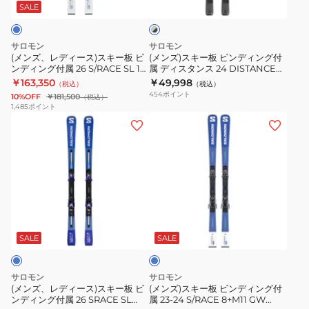
ス)
ビ
M10
S/MAX
SALE
ー
×
ス
ン
GW
4
ブ
キ
デ
+
ラ
サロモン
サロモン
ー
ィ
ッ
M10GW
(メンズ、レディース)スキー板 ビ
(メンズ)スキー板 ビンディング付
ク
ンディング付属 26 S/RACE SL 12
属 ディスタンス 24 DISTANCE
板
ン
479235
+ I12GW 478903
72+M10GW 411753 旧モデル
￥163,350
￥49,998
（税込）
（税込）
ビ
グ
454
ポイント
10%OFF
￥181,500
（税込）
ン
付
1,485
ポイント
(メ
(メ
デ
属
ン
ン
ィ
デ
ズ、
ズ)
ン
ィ
レ
ス
グ
ス
デ
キ
付
タ
ィ
ー
属
ン
ブ
ー
板
26
ス
ル
ス)
ビ
S/RACE
24
ー
SALE
SALE
ス
ン
SL
DISTANCE
キ
デ
12
72+M10GW
サロモン
サロモン
ー
ィ
+
411753
(メンズ、レディース)スキー板 ビ
(メンズ)スキー板 ビンディング付
ンディング付属 26 SRACE SL
属 23-24 S/RACE 8+M11 GW
板
ン
I12GW
旧