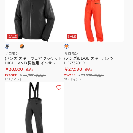
ズ)
ズ)EDGE
ス
ス
キ
キ
ー
ー
オ
オ
ウ
パ
レ
ェ
ン
ン
SALE
SALE
ジ
ア
ツ
ジ
LC2332800
サロモン
サロモン
ャ
(メンズ)スキーウェア ジャケット
(メンズ)EDGE スキーパンツ
HIGHLAND 男性用 インサレーシ
LC2332800
ケ
ョンフード付きジャケット
￥38,000
￥27,998
（税込）
（税込）
ッ
LC2353200 LC2353500
13%OFF
￥44,000
2%OFF
￥28,600
（税込）
（税込）
ト
345
ポイント
254
ポイント
(メ
HIGHLAND
ン
男
ズ)EDGE
性
ス
用
キ
イ
ー
ン
パ
サ