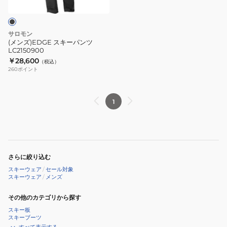
ン
レ
ツ
ー
LC2150900
シ
サロモン
ョ
(メンズ)EDGE スキーパンツ
LC2150900
ン
￥28,600
（税込）
フ
260
ポイント
ー
ド
付
1
き
ジ
ャ
ケ
さらに絞り込む
ッ
スキーウェア
/
セール対象
ト
スキーウェア
/
メンズ
LC2353200
その他のカテゴリから探す
LC2353500
スキー板
スキーブーツ