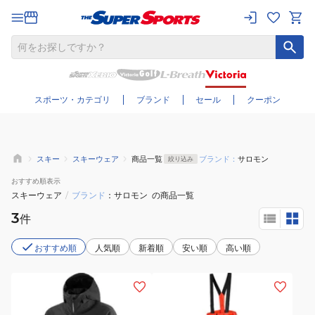
さらに絞り込む
スポーツ・カテゴリ
ブランド
セール
クーポン
スキー
スキーウェア
商品一覧
ブランド：
サロモン
絞り込み
おすすめ
順表示
スキーウェア
/
ブランド
サロモン
の商品一覧
3
件
おすすめ順
人気順
新着順
安い順
高い順
(メ
(メ
ン
ン