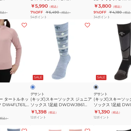
ツ
下
￥5,990
￥3,800
SUIT
（税込）
（税込）
DW4FUD60M
3D
7%OFF
￥6,490
9%OFF
￥4,180
税込）
DWWWJH82X
（税込）
（税込
BK01
ソ
54
ポイント
34
ポイント
ッ
(キ
(キ
ク
ッ
ッ
ス
ズ)
ズ)
DWAWJB53
ス
ス
NVY
キ
キ
ー
ー
ソ
ソ
ブ
ブ
ッ
ッ
ル
ラ
ー
ッ
キ
SALE
SALE
ク
ク
ク
ス
ス
ジ
ジ
デサント
デサント
ー タートルネッ
(キッズ)スキーソックス ジュニア
(キッズ)スキーソッ
ュ
ュ
DW4FLT61L
ソックス 1足組 DWDWJB61
ソックス 1足組 DW
ニ
ニ
MLB
BLK
￥1,398
￥1,390
（税込）
（税込）
ア
ア
12
ポイント
12
ポイント
税込）
ソ
ソ
ッ
ッ
(キ
(キ