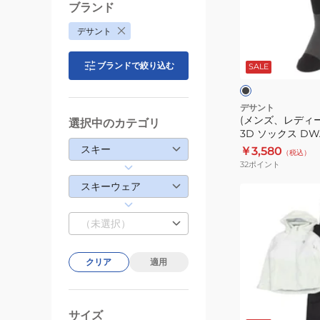
ツ
デ
ブランド
SW5FOZX1UB
ィ
デサント
ー
ブ
ス)
ラ
ブランドで絞り込む
ッ
SALE
ス
ク
ク
キ
ー
デサント
(メンズ、レディー
靴
選択中のカテゴリ
3D ソックス DWA
下
スキー
￥3,580
（税込）
3D
32
ポイント
ソ
スキーウェア
ッ
(キ
ク
ッ
（未選択）
ス
ズ)
DWAWJB53
ジ
BLK
ュ
クリア
適用
ニ
ア
レ
パ
ベ
ホ
オ
ッ
ー
ー
ワ
ス
フ
サイズ