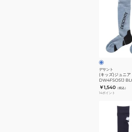
ン
ッ
ダ
ズ)
ー
ジ
シ
ュ
ャ
ニ
ツ
ア
ブ
DW4FLT61L
ス
ル
ー
PK02
キ
ー
ソ
デサント
(キッズ)ジュニア
ッ
DW4FSO51J BL
ク
￥1,540
（税込）
ス
14
ポイント
DW4FSO51J
BL00
(キ
ッ
ズ)
ジ