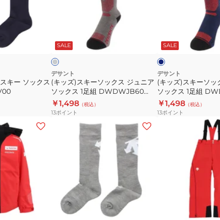
キ
キ
組
ー
ー
DWDWJB61
ソ
ソ
グ
ネ
BLK
ッ
ッ
レ
イ
ー
ビ
ッ
SALE
SALE
ク
ク
ー
ク
ス
ス
ジ
ジ
デサント
デサント
 スキー ソックス
(キッズ)スキーソックス ジュニア
(キッズ)スキーソッ
ュ
ュ
V00
ソックス 1足組 DWDWJB60
ソックス 1足組 DW
ニ
ニ
GRY
MLB
￥1,498
￥1,498
（税込）
（税込）
ア
ア
13
ポイント
13
ポイント
ソ
ソ
(キ
(キ
ッ
ッ
ッ
ッ
ク
ク
ズ)
ズ)
ス
ス
ジ
ジ
1
1
ュ
ュ
足
足
ニ
ニ
組
組
ア
ア
グ
レ
DWDWJB60
DWDWJB60
ス
ス
レ
ッ
GRY
MLB
ー
ド
ー
キ
キ