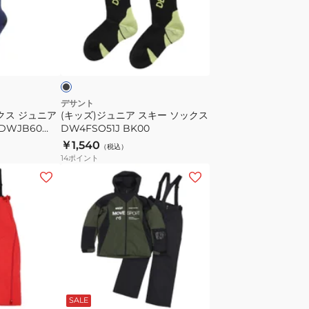
ュ
ニ
ア
ブ
ス
ラ
キ
ー
ソ
デサント
クス ジュニア
(キッズ)ジュニア スキー ソックス
ッ
DWJB60
DW4FSO51J BK00
ク
￥1,540
（税込）
ス
14
ポイント
DW4FSO51J
(メ
BK00
ン
ズ、
レ
デ
ィ
ー
レ
ネ
ブ
ホ
グ
ッ
イ
ラ
ワ
ス)
リ
ド
ビ
ッ
イ
SALE
ス