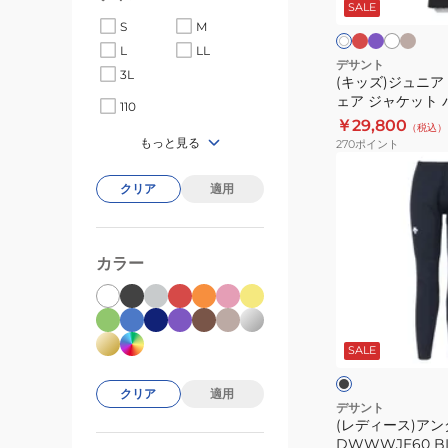
ド
プ
ジ
イ
SALE
ホ
ー
ル
ュ
ト
ワ
ト
S
M
ツ
イ
×
L
LL
ブ
ト
グ
ス
デサント
ル
3L
レ
(キッズ)ジュニア
キ
ー
ー
ェア ジャケット 
110
ー
ト DWJWJH01
￥29,800
（税込）
ウ
もっと見る
270
ポイント
ェ
(レ
ア
デ
クリア
適用
ジ
ィ
ャ
ー
ケ
ス)
カラー
ッ
ア
ト
ン
ブ
パ
ダ
ラ
ン
ッ
SALE
ー
ク
ク
ツ
タ
クリア
適用
上
イ
デサント
下
(レディース)ア
ツ
DWWWJE60 B
セ