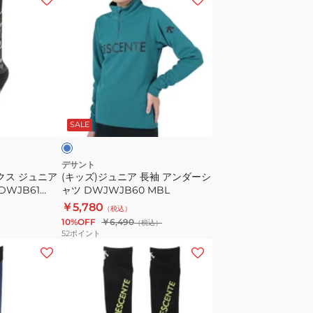
ク
ッ
ス
ズ)
1
ジ
足
ュ
組
ニ
DWDWJB60
ア
マ
MOS
長
リ
SALE
袖
ア
ン
デサント
クス ジュニア
(キッズ)ジュニア 長袖 アンダーシ
ダ
DWJB61
ャツ DWJWJB60 MBL
ー
￥5,780
（税込）
シ
10%OFF
￥6,490
（税込）
ャ
52
ポイント
ツ
(キ
DWJWJB60
ッ
MBL
ズ)
ジ