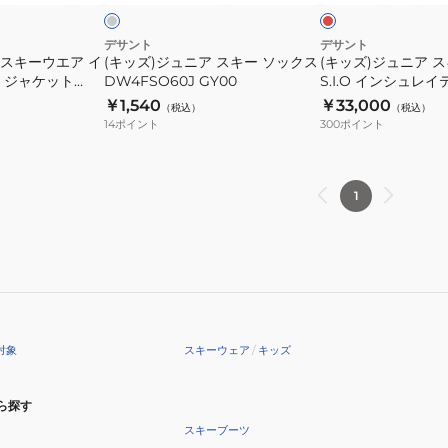
ン
ー
ー
ソ
ウ
デサント
デサント
 スキーウエア イ
(キッズ)ジュニア スキー ソックス
(キッズ)ジュニア 
ッ
エ
 ジャケット
DW4FSO60J GY00
S.I.O インシュレ
ク
ア
01
DW4FLP50J RD01
￥1,540
￥33,000
（税込）
（税込）
ス
S.I.O
14
ポイント
300
ポイント
DW4FSO60J
イ
GY00
ン
シ
1
ュ
レ
イ
テ
ッ
ド
対象
スキーウェア
/
キッズ
パ
ン
ツ
ら探す
DW4FLP50J
スキーブーツ