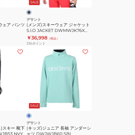
SALE
ツ
ア
上
ジ
下
ャ
デサント
ウェア パンツ
(メンズ)スキーウェア ジャケット
セ
ケ
S.I.O JACKET DWMWJK76X
ッ
ッ
BLK
￥36,998
（税込）
ト
ト
336
ポイント
DWJWJH03X
S.I.O
(キ
サ
JACKET
ッ
イ
DWMWJK76X
ズ)
ズ
BLK
ジ
調
ュ
整
ニ
ア
ラ
長
イ
SALE
袖
ア
ン
デサント
)スキー 靴下
(キッズ)ジュニア 長袖 アンダーシ
ダ
JB53 NVY
ャツ DWJWJB60 SBL