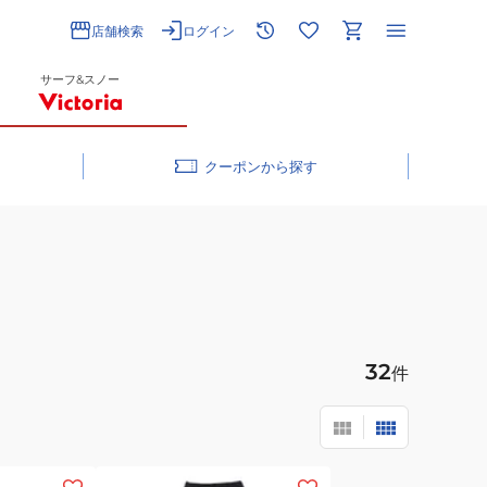
店舗検索
ログイン
サーフ&スノー
クーポン
32
件
(レ