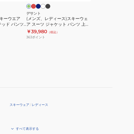
ー
ク
ト
キ
ー
デサント
スキーウエア
(メンズ、レディース)スキーウェ
ウ
イテッド パンツ
ア スーツ ジャケット パンツ 上下
ェ
セット DWMWJH72X
￥39,980
（税込）
ア
363
ポイント
ス
ー
ツ
ジ
ャ
ケ
ッ
ト
パ
スキーウェア
/
レディース
ン
ツ
上
下
すべて表示する