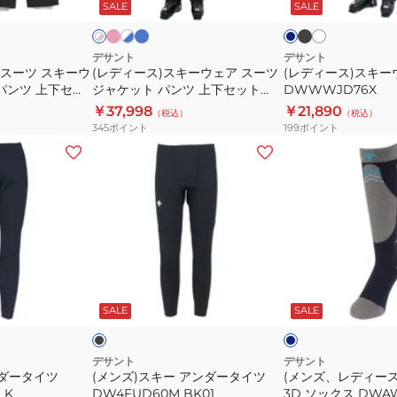
ク
ー
ッ
イ
イ
ビ
ッ
SALE
SALE
イ
ツ
ウ
ウ
ク
ト
ト
ー
ク
上
ェ
ェ
×
下
ア
ア
デサント
デサント
 スーツ スキーウ
(レディース)スキーウェア スーツ
(レディース)スキー
セ
ス
パ
パンツ 上下セッ
ジャケット パンツ 上下セット
DWWWJD76X
ッ
ー
ン
X サイズ調整
SUIT DWWWJH82X
￥37,998
￥21,890
（税込）
（税込）
ト
ツ
ツ
345
ポイント
199
ポイント
DWJWJH02X
ジ
DWWWJD76X
(メ
(メ
サ
ャ
ン
ン
イ
ケ
ズ)
ズ、
ズ
ッ
ス
レ
調
ト
キ
デ
整
パ
ー
ィ
ン
ア
ー
ブ
ネ
ツ
ン
ス)
ラ
イ
上
ッ
ビ
ト
SALE
SALE
ダ
ス
ー
ブ
下
ー
キ
ル
セ
ー
タ
ー
デサント
デサント
ッ
ンダータイツ
(メンズ)スキー アンダータイツ
(メンズ、レディース
イ
靴
LK
DW4FUD60M BK01
3D ソックス DWAW
ト