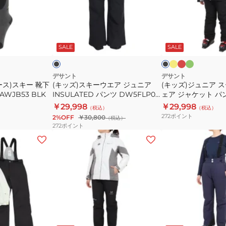
シ
ツ
キ
ュ
ャ
DW4FLT61M
ー
ニ
ツ
GY01
ウ
ア
イ
レ
オ
ブ
ブ
DW4FLT61L
エ
ッ
リ
エ
ス
ラ
ラ
ロ
ド
ー
ッ
ッ
プ
SALE
SALE
BK01
ア
ー
ー
ブ
グ
ク
ル
ジ
ツ
レ
ー
ュ
ス
デサント
デサント
ス)スキー 靴下
(キッズ)スキーウエア ジュニア
(キッズ)ジュニア 
ニ
キ
WJB53 BLK
INSULATED パンツ DW5FLP01J
ェア ジャケット パ
ア
ー
BK00
ト DWJWJH02X
￥29,998
￥29,998
（税込）
（税込）
INSULATED
ウ
272
ポイント
2%OFF
￥30,800
（税込）
パ
ェ
272
ポイント
ン
ア
(レ
(レ
ツ
ジ
デ
デ
DW5FLP01J
ャ
ィ
ィ
BK00
ケ
ー
ー
ッ
ス)
ス)
ト
ス
ス
パ
キ
キ
ピ
ブ
ブ
ホ
ホ
ネ
ホ
ン
ン
ル
ラ
ワ
ワ
ー
ー
イ
ワ