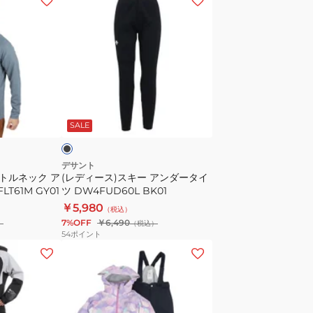
デ
ィ
ー
ス)
ス
キ
ブ
ー
ラ
SALE
ア
ン
ダ
デサント
ートルネック ア
(レディース)スキー アンダータイ
ー
T61M GY01
ツ DW4FUD60L BK01
タ
￥5,980
（税込）
イ
7%OFF
￥6,490
）
（税込）
ツ
54
ポイント
DW4FUD60L
(キ
BK01
ッ
ズ)
ジ