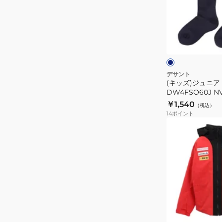
ュ
ニ
ア
ネ
ス
イ
ビ
キ
ー
ー
ソ
デサント
(キッズ)ジュニア
ッ
DW4FSO60J N
ク
￥1,540
（税込）
ス
14
ポイント
DW4FSO60J
(キ
NV00
ッ
ズ)
ジ
ュ
ニ
ア
レ
ス
ッ
ド
キ