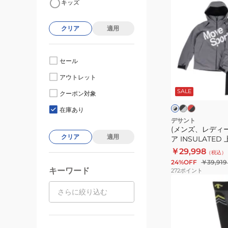
キッズ
ン
ズ、
クリア
適用
レ
デ
ィ
セール
ー
ブ
レ
グ
アウトレット
ラ
ッ
ス)
レ
ッ
ド
SALE
ー
ス
クーポン対象
ク
×
ク
×
キ
×
ブ
ブ
在庫あり
グ
ラ
ラ
ー
デサント
レ
ッ
ッ
(メンズ、レディ
ウ
ー
ク
ク
クリア
適用
ア INSULATE
エ
SW5FOZX1UB
￥29,998
（税込）
ア
24%OFF
￥39,919
INSULATED
キーワード
272
ポイント
上
(メ
下
ン
ス
ズ、
ー
レ