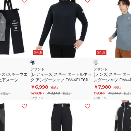
デ
ン
ィ
ズ)
ー
ス
ス)
キ
ス
ー
キ
タ
ブ
グ
ー
ー
ラ
レ
ッ
ー
ッ
SALE
SALE
タ
ト
ク
ー
ル
ト
ネ
デサント
デサント
ース)スキーウエ
(レディース)スキー タートルネッ
(メンズ)スキー タ
ル
ッ
D 上下スーツ
ク アンダーシャツ DW4FLT61L
ンダーシャツ DW4FL
ネ
ク
BK01
￥6,998
￥7,980
（税込）
（税込）
ッ
ア
14%OFF
￥8,140
1%OFF
￥8,140
（税込）
（税込）
（税込
ク
ン
63
ポイント
72
ポイント
ア
ダ
(キ
(キ
ン
ー
ッ
ッ
ダ
シ
ズ)
ズ)
ー
ャ
ス
ジ