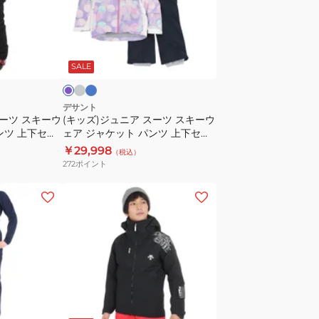
ュ
ニ
ア
ラ
ブ
パ
イ
ル
ス
ー
ト
ー
SALE
ー
ツ
ス
デサント
スーツ スキーウ
(キッズ)ジュニア スーツ スキーウ
キ
ンツ 上下セッ
ェア ジャケット パンツ 上下セッ
ー
 サイズ調整
ト DWJWJH03X サイズ調整
￥29,998
（税込）
ウ
272
ポイント
ェ
ア
(メ
ジ
ン
ャ
ズ)
ケ
ス
ッ
キ
ト
ー
パ
ウ
ブ
ン
ェ
ラ