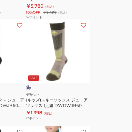
ー
￥5,780
（税込）
シ
10%OFF
￥6,490
）
（税込）
ャ
52
ポイント
ツ
(キ
DWJWJB60
ッ
SBL
ズ)
ス
キ
ー
ソ
カ
ッ
ー
SALE
ク
ス
ジ
デサント
クス ジュニア
(キッズ)スキーソックス ジュニア
ュ
DWJB60
ソックス 1足組 DWDWJB60
ニ
MOS
￥1,398
（税込）
ア
12
ポイント
ソ
ッ
(キ