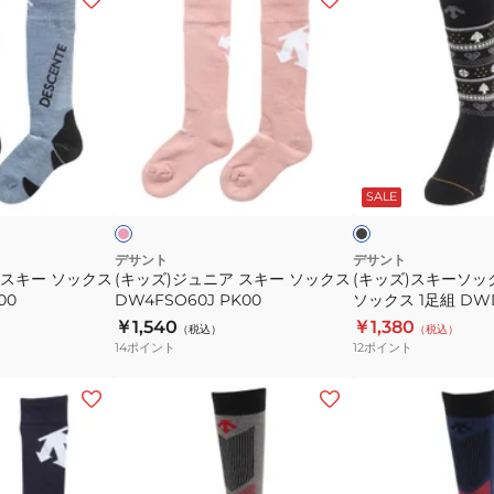
ク
ク
ッ
ッ
ス
ス
ズ)
ズ)
1
1
ジ
ス
足
足
ュ
キ
組
組
ニ
ー
DWDWJB61
DWDWJB60
ア
ソ
ピ
ブ
MLB
BLK
ス
ッ
ン
ラ
ク
ッ
ー
SALE
キ
ク
ク
ン
ー
ス
ブ
ル
ソ
ジ
デサント
デサント
ー
 スキー ソックス
(キッズ)ジュニア スキー ソックス
(キッズ)スキーソッ
ッ
ュ
00
DW4FSO60J PK00
ソックス 1足組 DW
ク
ニ
BLK
￥1,540
￥1,380
（税込）
（税込）
ス
ア
14
ポイント
12
ポイント
DW4FSO60J
ソ
PK00
ッ
(キ
(キ
ク
ッ
ッ
ス
ズ)
ズ)
1
ス
ス
足