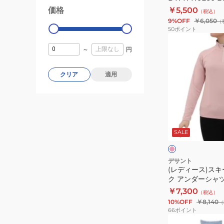
DWWWJE60
価格
￥5,500
ッ
99000
0
（税込）
BLK
9%OFF
￥6,050
ト
（
50
ポイント
DWJWJH01X
(レ
サ
～
円
デ
イ
ィ
ズ
ー
クリア
適用
調
ス)
整
ス
キ
ピ
ー
ン
ク
SALE
タ
ー
ト
デサント
(レディース)スキ
ル
ク アンダーシャツ 
ネ
PK02
￥7,300
（税込）
ッ
10%OFF
￥8,140
（
ク
66
ポイント
ア
(キ