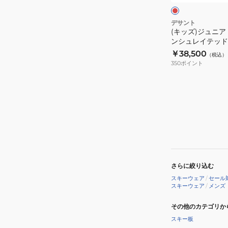
ー
ウ
デサント
(キッズ)ジュニア
エ
ンシュレイテッド
ア
DW4FJK51J RD
￥38,500
（税込）
イ
350
ポイント
ン
シ
ュ
レ
イ
テ
ッ
ド
さらに絞り込む
ジ
スキーウェア
/
セール
ャ
スキーウェア
/
メンズ
ケ
ッ
その他のカテゴリか
ト
スキー板