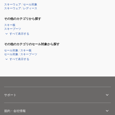
ー
スキーウェア
/
セール対象
ネ
スキーウェア
/
レディース
ッ
その他のカテゴリから探す
ク
スキー板
WIW2200001-
スキーブーツ
BLK
すべて表示する
ブ
その他のカテゴリのセール対象から探す
ラ
セール対象
/
スキー板
ッ
セール対象
/
スキーブーツ
ク
すべて表示する
吸
汗
速
乾
ス
キ
サポート
ー
ス
規約・会社情報
ノ