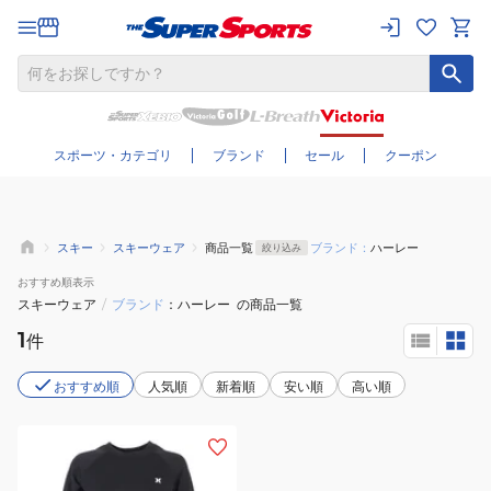
さらに絞り込む
スポーツ・カテゴリ
ブランド
セール
クーポン
スキー
スキーウェア
商品一覧
ブランド：
ハーレー
絞り込み
おすすめ
順表示
スキーウェア
/
ブランド
ハーレー
の商品一覧
1
件
おすすめ順
人気順
新着順
安い順
高い順
(レ
デ