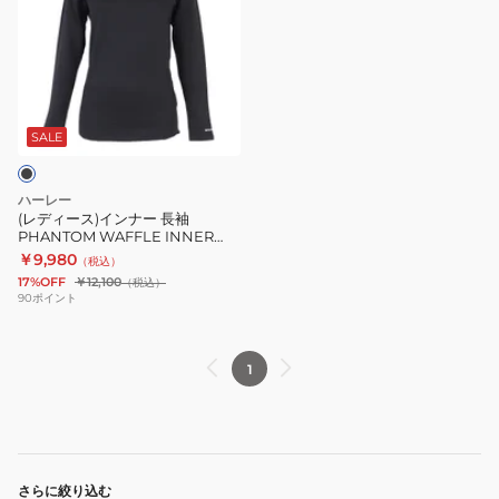
ィ
ー
ス)
イ
ン
ナ
SALE
ー
長
ハーレー
袖
(レディース)インナー 長袖
PHANTOM WAFFLE INNER
PHANTOM
CREW ワッフル クルーネック
￥9,980
（税込）
WAFFLE
WIW2200001-BLK ブラック 吸
17%OFF
￥12,100
（税込）
汗速乾 スキー スノーボード
INNER
90
ポイント
CREW
ワ
1
ッ
フ
ル
ク
ル
さらに絞り込む