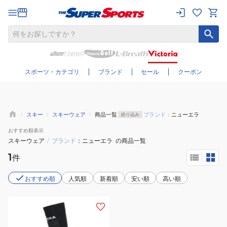
さらに絞り込む
スポーツ・カテゴリ
ブランド
セール
クーポン
スキー
スキーウェア
商品一覧
ブランド：
ニューエラ
絞り込み
おすすめ
順表示
スキーウェア
/
ブランド
ニューエラ
の商品一覧
1
件
おすすめ順
人気順
新着順
安い順
高い順
(メ
ン