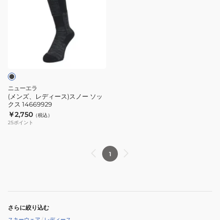
ズ、
レ
デ
ィ
ー
ス)
ス
ノ
ニューエラ
ー
(メンズ、レディース)スノー ソッ
クス 14669929
ソ
￥2,750
（税込）
ッ
25
ポイント
ク
ス
14669929
1
さらに絞り込む
スキーウェア
/
レディース