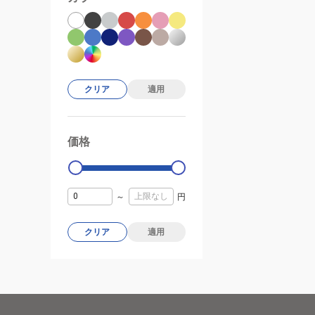
クリア
適用
価格
99000
0
～
円
クリア
適用