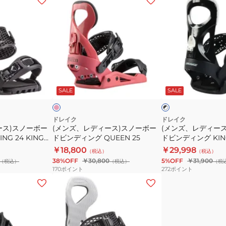
ン
ン
ズ、
ズ、
レ
レ
デ
デ
ィ
ィ
ー
ー
ピ
ブ
ス)
ス)
ン
ラ
ク
バ
SALE
SALE
ッ
ス
ス
ー
ク
ノ
ノ
×
ホ
ー
ー
ドレイク
ドレイク
ワ
ース)スノーボー
(メンズ、レディース)スノーボー
(メンズ、レディー
ボ
ボ
イ
G 24 KING
ドビンディング QUEEN 25
ドビンディング KING
ー
ー
ト
￥18,800
￥29,998
（税込）
（税込）
ド
ド
38%OFF
￥30,800
5%OFF
￥31,900
（税込）
（税込）
（税
ビ
ビ
170
ポイント
272
ポイント
ン
ン
(レ
デ
デ
デ
ィ
ィ
ィ
ン
ン
ー