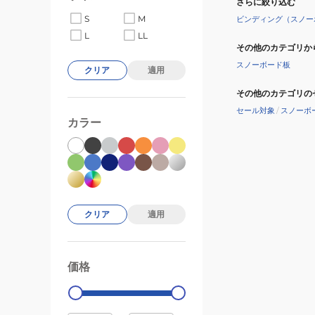
さらに絞り込む
S
M
ビンディング（スノー
L
LL
その他のカテゴリか
スノーボード板
クリア
適用
その他のカテゴリの
セール対象
/
スノーボ
カラー
クリア
適用
価格
99000
0