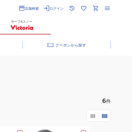
店舗検索
ログイン
サーフ&スノー
クーポン
6
件
(メ