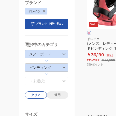
グ
デ
ブランド
KING
ィ
ドレイク
24
ー
ピ
KING
ス)
ン
ブランドで絞り込む
ク
SALE
BLK
ス
ク
ノ
ー
ドレイク
(メンズ、レディ
ボ
選択中のカテゴリ
ドビンディング RE
ー
スノーボード
￥36,190
（税込）
ド
13%OFF
￥41,800
ビ
329
ポイント
ビンディング
ン
デ
（未選択）
ィ
ン
グ
クリア
適用
RELOAD
PK
25
サイズ