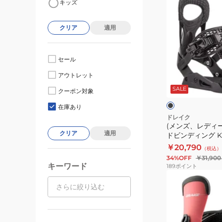
キッズ
ン
ズ、
クリア
適用
レ
デ
ィ
セール
ー
ブ
アウトレット
ス)
ラ
ッ
SALE
ス
クーポン対象
ク
ノ
在庫あり
ー
ドレイク
(メンズ、レディ
ボ
クリア
適用
ドビンディング KIN
ー
BLK
￥20,790
（税込）
ド
34%OFF
￥31,900
ビ
キーワード
189
ポイント
ン
(メ
デ
ン
ィ
ズ、
ン
レ