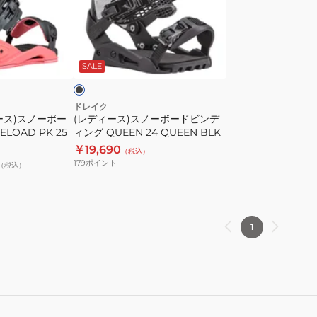
グ
グ
ス)
QUEEN
KING
ス
25
LTD
ノ
ブ
26
ー
ラ
ッ
SALE
ボ
ー
ド
ドレイク
ース)スノーボー
(レディース)スノーボードビンデ
ビ
LOAD PK 25
ィング QUEEN 24 QUEEN BLK
ン
￥19,690
（税込）
デ
179
ポイント
（税込）
ィ
ン
グ
QUEEN
1
24
QUEEN
BLK