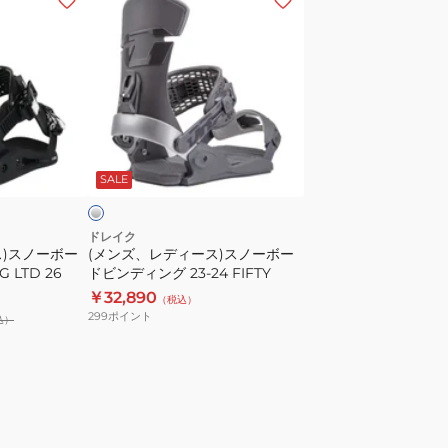
ン
ズ、
レ
デ
ィ
ー
シ
ス)
ル
SALE
ス
ノ
ー
ドレイク
ス)スノーボー
(メンズ、レディース)スノーボー
ボ
 LTD 26
ドビンディング 23-24 FIFTY
ー
￥32,890
（税込）
ド
299
ポイント
込）
ビ
ン
デ
ィ
ン