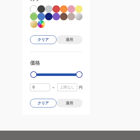
クリア
適用
価格
99000
0
～
円
クリア
適用