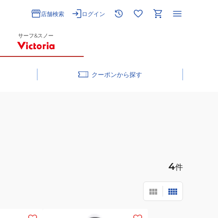
店舗検索
ログイン
サーフ&スノー
クーポン
4
件
(メ