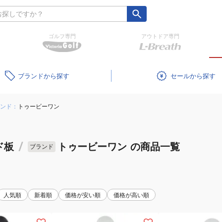
ゴルフ専門
アウトドア専門
ブランド
セール
ンド：
トゥービーワン
ド板
/
トゥービーワン
の商品一覧
ブランド
人気順
新着順
価格が安い順
価格が高い順
(メ
(レ