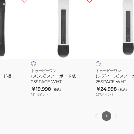
ン
デ
ズ)
ィ
ス
ー
ノ
ス)
ー
ス
ボ
ノ
オ
オ
ー
ー
フ
フ
ッ
ホ
ホ
ド
ボ
ク
ワ
板
ー
イ
ト
25SPACE
ド
トゥービーワン
トゥービーワン
ボード板
(メンズ)スノーボード板
(レディース)スノー
WHT
板
25SPACE WHT
25SPACE WHT
25SPACE
￥19,998
￥24,998
（税込）
（税込）
WHT
181
ポイント
227
ポイント
1