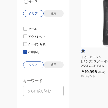
キッズ
ン
ズ)
クリア
適用
ス
ノ
ー
セール
ボ
ブ
アウトレット
ー
ラ
ッ
ド
クーポン対象
ク
ワ
板
イ
在庫あり
ト
25SPACE
トゥービーワン
(メンズ)スノー
BLK
クリア
適用
25SPACE BLK
￥19,998
（税込）
181
ポイント
キーワード