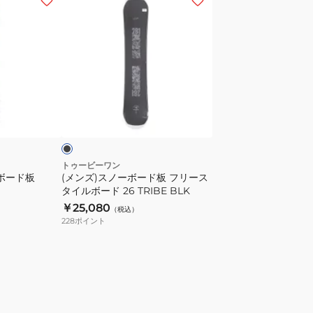
ン
ズ)
ス
ノ
ー
ボ
ブ
ー
ラ
ド
板
フ
トゥービーワン
ボード板
(メンズ)スノーボード板 フリース
リ
タイルボード 26 TRIBE BLK
ー
￥25,080
（税込）
ス
228
ポイント
タ
イ
ル
ボ
ー