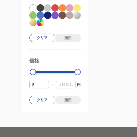
クリア
適用
価格
99000
0
～
円
クリア
適用