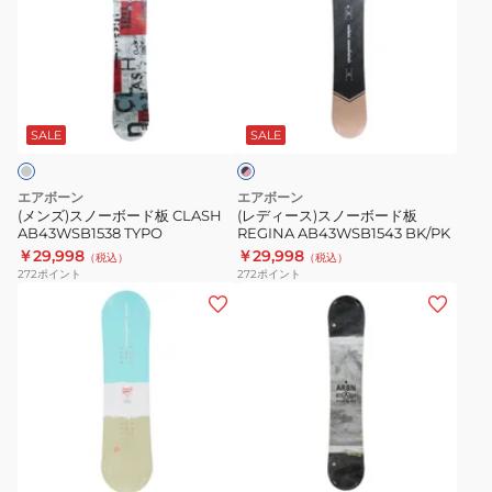
ズ)
ィ
ス
ー
ノ
ス)
ー
ス
ブ
ボ
ノ
ラ
ー
ー
SALE
SALE
ッ
ク
ド
ボ
×
板
ー
ピ
エアボーン
エアボーン
CLASH
ド
ン
(メンズ)スノーボード板 CLASH
(レディース)スノーボード板
ク
AB43WSB1538 TYPO
REGINA AB43WSB1543 BK/PK
AB43WSB1538
板
￥29,998
￥29,998
（税込）
（税込）
TYPO
REGINA
272
ポイント
272
ポイント
AB43WSB1543
(キ
(メ
BK/PK
ッ
ン
ズ)
ズ)
ジ
ス
ュ
ノ
ニ
ー
ブ
ア
ボ
ラ
ス
ー
ッ