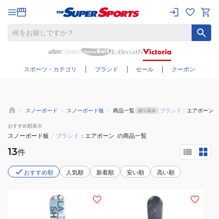
さらに絞り込む
スポーツ・カテゴリ
ブランド
セール
クーポン
スノーボード
スノーボード板
商品一覧
ブランド：
エアボーン
絞り込み
おすすめ
順表示
スノーボード板
/
ブランド
エアボーン
の商品一覧
13
件
おすすめ順
人気順
新着順
安い順
高い順
(メ
(レ
ン
デ