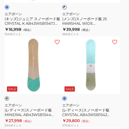
ク
ノ
ド
×
ー
板
ホ
エアボーン
エアボーン
ボ
25
ワ
(キッズ)ジュニア スノーボード板
(メンズ)スノーボード板 25
イ
CRYSTAL K AB43WSB1547J
MARSHAL WIDE
ー
MARSHAL
ト
TQ/BG
AB53WSB1618 BK/WT
￥16,998
￥39,998
（税込）
（税込）
ド
WIDE
154
ポイント
363
ポイント
板
AB53WSB1618
(レ
(レ
CRYSTAL
BK/WT
デ
デ
K
ィ
ィ
AB43WSB1547J
ー
ー
TQ/BG
ス)
ス)
ス
ス
タ
ノ
ノ
ー
ー
ー
コ
SALE
SALE
イ
ボ
ボ
ズ
ー
ー
エアボーン
エアボーン
ド
ド
(レディース)スノーボード板
(レディース)スノーボード板
MINERAL AB43WSB1544
CRYSTAL AB43WSB1542
板
板
WD/TQ ダブルキャンバー グラト
TQ/BG
￥27,998
￥29,800
（税込）
（税込）
MINERAL
CRYSTAL
リ
254
ポイント
270
ポイント