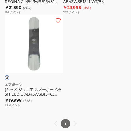
ッ
REGINA G AB43WSB1548J
AB43WSB1541 WT/BK
ー
AB43WSB1541
ク
BK/PK
￥21,890
￥29,998
（税込）
（税込）
ド
WT/BK
199
ポイント
272
ポイント
板
(キ
REGINA
ッ
G
ズ)
AB43WSB1548J
ジ
BK/PK
ュ
ニ
ア
ス
ノ
ー
エアボーン
ボ
(キッズ)ジュニア スノーボード板
SHIELD B AB43WSB1546J
ー
WT/BK
￥19,998
（税込）
ド
181
ポイント
板
SHIELD
B
1
AB43WSB1546J