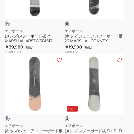
ブ
ボ
ア
ラ
ー
ス
ッ
ク
ド
ノ
板
ー
エアボーン
エアボーン
25
ボ
(メンズ)スノーボード板 25
(キッズ)ジュニア スノーボード板
MARSHAL AB53WSB1617
26 MARSHAL CONVEX
MARSHAL
ー
BK/WT 初心者 キャンバー
AB63WSB1634J BLK
￥39,980
￥19,998
（税込）
（税込）
AB53WSB1617
ド
363
ポイント
181
ポイント
BK/WT
板
(キ
(メ
初
26
ッ
ン
心
MARSHAL
ズ)
ズ)
者
CONVEX
ジ
ス
キ
AB63WSB1634J
ュ
ノ
ャ
BLK
ニ
ー
ホ
ン
ア
ボ
ワ
バ
ス
ー
SALE
イ
ー
ト
ノ
ド
×
ー
板
ブ
エアボーン
エアボーン
ボ
SHIELD
ラ
(キッズ)ジュニア スノーボード板
(メンズ)スノーボード板 SHIELD