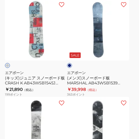
AB43WSB1544
AB43WSB1542
(キ
(メ
WD/TQ
TQ/BG
ッ
ン
ダ
ズ)
ズ)
ブ
ジ
ス
ル
ュ
ノ
キ
ニ
ー
ブ
ャ
ア
ボ
ル
ン
ス
ー
ー
SALE
バ
グ
ノ
ド
レ
ー
ー
板
ー
エアボーン
エアボーン
グ
ボ
MARSHAL
(キッズ)ジュニア スノーボード板
(メンズ)スノーボード板
ラ
CRASH K AB43WSB1545J
MARSHAL AB43WSB1539
ー
AB43WSB1539
TYPO
BLUGY
￥21,890
￥39,998
ト
（税込）
（税込）
ド
BLUGY
199
ポイント
363
ポイント
リ
板
(メ
(キ
CRASH
ン
ッ
K
ズ)
ズ)
AB43WSB1545J
ス
ジ
TYPO
ノ
ュ
ー
ニ