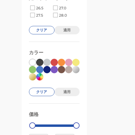
26.5
27.0
27.5
28.0
クリア
適用
カラー
クリア
適用
価格
99000
0