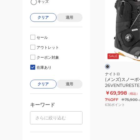
キッズ
ン
ズ)
クリア
適用
ス
ノ
ー
セール
ボ
ブ
アウトレット
ー
ラ
ッ
SALE
ド
クーポン対象
ク
ン
ブ
在庫あり
ー
ナイトロ
(メンズ)スノー
ツ
クリア
適用
26VENTURESTE
26VENTUREST
￥69,998
（税込）
BLK
7%OFF
￥75,900
キーワード
636
ポイント