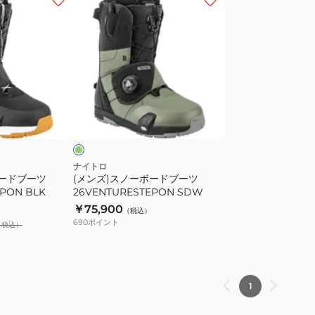
ン
ズ)
ス
ノ
ー
ボ
グ
ー
リ
ー
ド
ブ
ー
ナイトロ
ボードブーツ
(メンズ)スノーボードブーツ
ツ
PON BLK
26VENTURESTEPON SDW
EPON
26VENTURESTEPON
￥75,900
（税込）
SDW
690
ポイント
（税込）
1